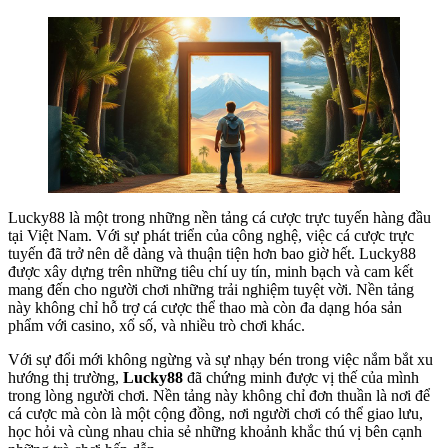
Lucky88 là một trong những nền tảng cá cược trực tuyến hàng đầu
tại Việt Nam. Với sự phát triển của công nghệ, việc cá cược trực
tuyến đã trở nên dễ dàng và thuận tiện hơn bao giờ hết. Lucky88
được xây dựng trên những tiêu chí uy tín, minh bạch và cam kết
mang đến cho người chơi những trải nghiệm tuyệt vời. Nền tảng
này không chỉ hỗ trợ cá cược thể thao mà còn đa dạng hóa sản
phẩm với casino, xổ số, và nhiều trò chơi khác.
Với sự đổi mới không ngừng và sự nhạy bén trong việc nắm bắt xu
hướng thị trường,
Lucky88
đã chứng minh được vị thế của mình
trong lòng người chơi. Nền tảng này không chỉ đơn thuần là nơi để
cá cược mà còn là một cộng đồng, nơi người chơi có thể giao lưu,
học hỏi và cùng nhau chia sẻ những khoảnh khắc thú vị bên cạnh