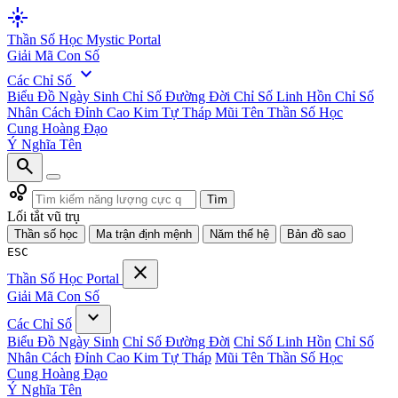
flare
Thần Số Học
Mystic Portal
Giải Mã Con Số
expand_more
Các Chỉ Số
Biểu Đồ Ngày Sinh
Chỉ Số Đường Đời
Chỉ Số Linh Hồn
Chỉ Số
Nhân Cách
Đỉnh Cao Kim Tự Tháp
Mũi Tên Thần Số Học
Cung Hoàng Đạo
Ý Nghĩa Tên
search
bubble_chart
Tìm
Lối tắt vũ trụ
Thần số học
Ma trận định mệnh
Năm thế hệ
Bản đồ sao
ESC
close
Thần Số Học
Portal
Giải Mã Con Số
expand_more
Các Chỉ Số
Biểu Đồ Ngày Sinh
Chỉ Số Đường Đời
Chỉ Số Linh Hồn
Chỉ Số
Nhân Cách
Đỉnh Cao Kim Tự Tháp
Mũi Tên Thần Số Học
Cung Hoàng Đạo
Ý Nghĩa Tên