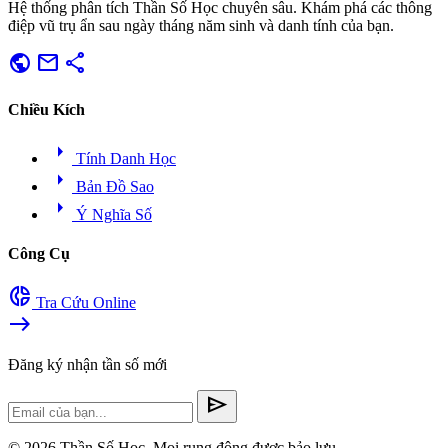
Hệ thống phân tích Thần Số Học chuyên sâu. Khám phá các thông
điệp vũ trụ ẩn sau ngày tháng năm sinh và danh tính của bạn.
public
mail
share
Chiều Kích
arrow_right
Tính Danh Học
arrow_right
Bản Đồ Sao
arrow_right
Ý Nghĩa Số
Công Cụ
donut_small
Tra Cứu Online
east
Đăng ký nhận tần số mới
send
© 2026 Thần Số Học. Mọi rung động được bảo lưu.