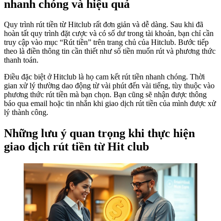
nhanh chóng và hiệu quả
Quy trình rút tiền từ Hitclub rất đơn giản và dễ dàng. Sau khi đã
hoàn tất quy trình đặt cược và có số dư trong tài khoản, bạn chỉ cần
truy cập vào mục “Rút tiền” trên trang chủ của Hitclub. Bước tiếp
theo là điền thông tin cần thiết như số tiền muốn rút và phương thức
thanh toán.
Điều đặc biệt ở Hitclub là họ cam kết rút tiền nhanh chóng. Thời
gian xử lý thường dao động từ vài phút đến vài tiếng, tùy thuộc vào
phương thức rút tiền mà bạn chọn. Bạn cũng sẽ nhận được thông
báo qua email hoặc tin nhắn khi giao dịch rút tiền của mình được xử
lý thành công.
Những lưu ý quan trọng khi thực hiện
giao dịch rút tiền từ
Hit club