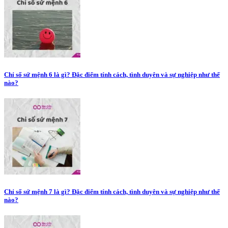
Chỉ số sứ mệnh 6 là gì? Đặc điểm tính cách, tình duyên và sự nghiệp như thế
nào?
Chỉ số sứ mệnh 7 là gì? Đặc điểm tính cách, tình duyên và sự nghiệp như thế
nào?