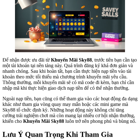
Để nhận được ưu đãi từ
Khuyến Mãi Sky88
, trước tiên bạn cần tạo
một tài khoản tại nền tảng này. Quá trình đăng ký khá đơn giản và
nhanh chóng. Sau khi hoàn tất, bạn cần thực hiện nạp tiền vào tài
khoản theo mức tối thiểu mà chương trình khuyến mãi yêu cầu.
Thông thường, mỗi khuyến mãi sẽ có mã code đi kèm, bạn chỉ cần
nhập mã khi thực hiện giao dịch nạp tiền để có thể nhận thưởng.
Ngoài nạp tiền, bạn cũng có thể tham gia vào các hoạt động đa dạng
khác như tham gia vòng quay may mắn hoặc các mini game mà
Sky88 tổ chức định kỳ. Những hoạt động này không chỉ tăng
cường trải nghiệm chơi mà còn mang lại nhiều cơ hội nhận thưởng,
khiến cho
Khuyến Mãi Sky88
luôn trở nên phong phú và bùng nổ.
Lưu Ý Quan Trọng Khi Tham Gia