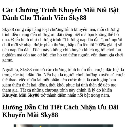
Các Chương Trình Khuyến Mãi Nổi Bật
Dành Cho Thành Viên Sky88
Sky88 cung cấp hàng loạt chương trình khuyến mãi, mỗi chương
trình đều mang đến những ưu đãi riêng biệt mà bạn không thể bỏ
qua. Điển hình như chương trình “Thưởng nạp lần đầu”, nơi người
chơi mới sẽ nhận được phần thưởng hấp dẫn lên tới 200% giá trị số
tiền nạp lần đầu. Điều này không chỉ khuyến khích người chơi thử
nghiệm mà còn tạo cơ hội cho họ có thêm nguồn vốn tham gia chơi
game.
Ngoài ra, Sky88 còn có các chương trình hoàn tiền cược, đặc biệt là
trong các trận đấu lớn. Nếu bạn là người chơi thường xuyên cá cược
thể thao, việc nhận lại một phần tiền cược thua là cách giúp bạn
giảm thiểu thiệt hại, đồng thời khôi phục lại tinh thần để tiếp tục
tham gia. Tất cả những chương trình này chính là lý do khiến
Khuyến Mãi Sky88
trở thành điểm nhấn nổi bật trong năm.
Hướng Dẫn Chi Tiết Cách Nhận Ưu Đãi
Khuyến Mãi Sky88