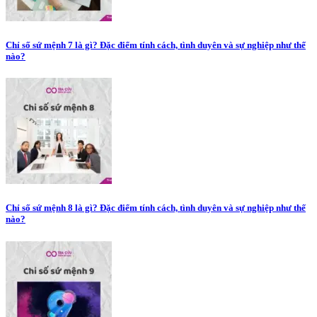
Chỉ số sứ mệnh 7 là gì? Đặc điểm tính cách, tình duyên và sự nghiệp như thế
nào?
Chỉ số sứ mệnh 8 là gì? Đặc điểm tính cách, tình duyên và sự nghiệp như thế
nào?