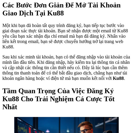
Các Bước Đơn Giản Để Mở Tài Khoản
Giao Dịch Tại Ku88
Một khi bạn đã hoàn tất quy trình đăng ký, bạn tiếp tục bước vào
giai đoạn xác thực tài khoản. Bạn sẽ nhận được một email từ Ku88
yêu cầu bạn xác nhận địa chỉ email mà bạn đã đăng ký. Nhấn vào
liên kết trong email, bạn sẽ được chuyển hướng trở lại trang web
Ku88.
Sau khi xác minh tài khoản, bạn có thể đăng nhập vào tài khoản của
mình lần đầu tiên. Khi đăng nhập, hãy kiểm tra lại thông tin cá nhân
và cập nhật các thông tin cần thiết nếu có. Đây là lúc bạn cần thêm
thông tin thanh toán để có thể bắt đầu giao dịch, chẳng hạn như tài
khoản ngân hàng hoặc ví điện tử mà bạn muốn kết nối với
Ku88
.
Tầm Quan Trọng Của Việc
Đăng Ký
Ku88
Cho Trải Nghiệm Cá Cược Tốt
Nhất