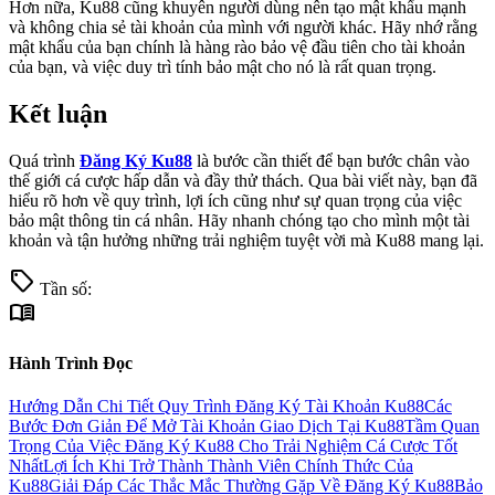
Hơn nữa, Ku88 cũng khuyên người dùng nên tạo mật khẩu mạnh
và không chia sẻ tài khoản của mình với người khác. Hãy nhớ rằng
mật khẩu của bạn chính là hàng rào bảo vệ đầu tiên cho tài khoản
của bạn, và việc duy trì tính bảo mật cho nó là rất quan trọng.
Kết luận
Quá trình
Đăng Ký Ku88
là bước cần thiết để bạn bước chân vào
thế giới cá cược hấp dẫn và đầy thử thách. Qua bài viết này, bạn đã
hiểu rõ hơn về quy trình, lợi ích cũng như sự quan trọng của việc
bảo mật thông tin cá nhân. Hãy nhanh chóng tạo cho mình một tài
khoản và tận hưởng những trải nghiệm tuyệt vời mà Ku88 mang lại.
sell
Tần số:
menu_book
Hành Trình Đọc
Hướng Dẫn Chi Tiết Quy Trình Đăng Ký Tài Khoản Ku88
Các
Bước Đơn Giản Để Mở Tài Khoản Giao Dịch Tại Ku88
Tầm Quan
Trọng Của Việc Đăng Ký Ku88 Cho Trải Nghiệm Cá Cược Tốt
Nhất
Lợi Ích Khi Trở Thành Thành Viên Chính Thức Của
Ku88
Giải Đáp Các Thắc Mắc Thường Gặp Về Đăng Ký Ku88
Bảo