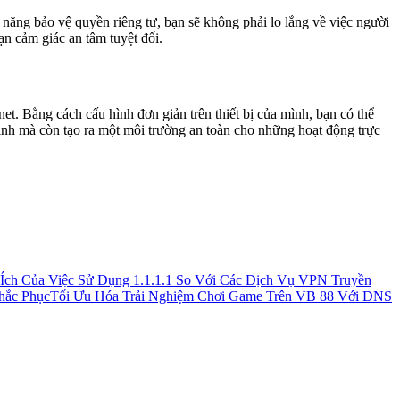
h năng bảo vệ quyền riêng tư, bạn sẽ không phải lo lắng về việc người
ạn cảm giác an tâm tuyệt đối.
net. Bằng cách cấu hình đơn giản trên thiết bị của mình, bạn có thể
nh mà còn tạo ra một môi trường an toàn cho những hoạt động trực
 Ích Của Việc Sử Dụng 1.1.1.1 So Với Các Dịch Vụ VPN Truyền
hắc Phục
Tối Ưu Hóa Trải Nghiệm Chơi Game Trên VB 88 Với DNS