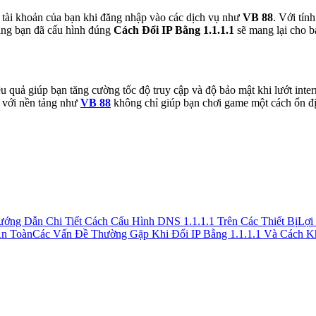
n tài khoản của bạn khi đăng nhập vào các dịch vụ như
VB 88
. Với tín
rằng bạn đã cấu hình đúng
Cách Đổi IP Bằng 1.1.1.1
sẽ mang lại cho b
u quả giúp bạn tăng cường tốc độ truy cập và độ bảo mật khi lướt inter
p với nền tảng như
VB 88
không chỉ giúp bạn chơi game một cách ổn đị
ớng Dẫn Chi Tiết Cách Cấu Hình DNS 1.1.1.1 Trên Các Thiết Bị
Lợi
An Toàn
Các Vấn Đề Thường Gặp Khi Đổi IP Bằng 1.1.1.1 Và Cách K