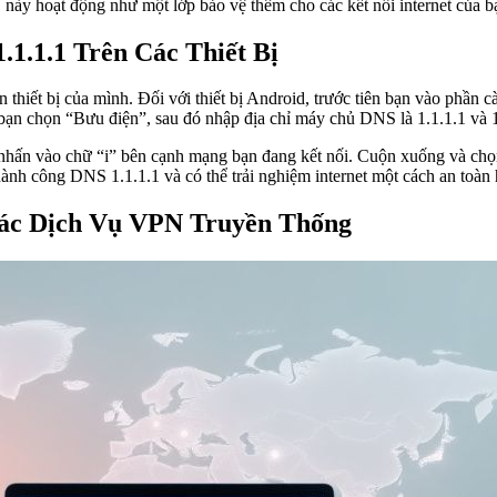
này hoạt động như một lớp bảo vệ thêm cho các kết nối internet của b
1.1.1 Trên Các Thiết Bị
rên thiết bị của mình. Đối với thiết bị Android, trước tiên bạn vào phầ
ạn chọn “Bưu điện”, sau đó nhập địa chỉ máy chủ DNS là 1.1.1.1 và 1
 đó nhấn vào chữ “i” bên cạnh mạng bạn đang kết nối. Cuộn xuống và c
nh công DNS 1.1.1.1 và có thể trải nghiệm internet một cách an toàn 
 Các Dịch Vụ VPN Truyền Thống