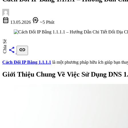
calendar_month
psychology
13.05.2026
~5 Phút
Chia Sẻ
share
link
Cách Đổi IP Bằng 1.1.1.1
là một phương pháp hữu ích giúp bạn thay đ
Giới Thiệu Chung Về Việc Sử Dụng DNS 1.