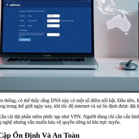
n thống, có thể thấy rằng DNS này có một số điểm nổi bật. Đầu tiên,
1
 trong thế giới ngày nay, khi tốc độ internet và sự ổn định được đặt 
cầu cài đặt phần mềm phức tạp như VPN. Người dùng chỉ cần cấu hình 
g nghệ nhưng vẫn muốn bảo vệ quyền riêng tư khi trực tuyến.
 Cập Ổn Định Và An Toàn