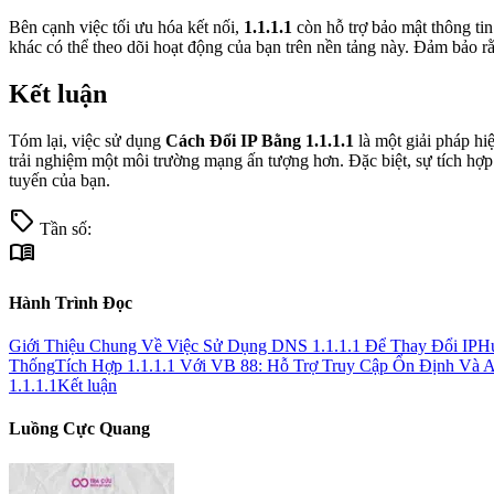
Bên cạnh việc tối ưu hóa kết nối,
1.1.1.1
còn hỗ trợ bảo mật thông ti
khác có thể theo dõi hoạt động của bạn trên nền tảng này. Đảm bảo 
Kết luận
Tóm lại, việc sử dụng
Cách Đổi IP Bằng 1.1.1.1
là một giải pháp hiệ
trải nghiệm một môi trường mạng ấn tượng hơn. Đặc biệt, sự tích hợ
tuyến của bạn.
sell
Tần số:
menu_book
Hành Trình Đọc
Giới Thiệu Chung Về Việc Sử Dụng DNS 1.1.1.1 Để Thay Đổi IP
Hư
Thống
Tích Hợp 1.1.1.1 Với VB 88: Hỗ Trợ Truy Cập Ổn Định Và 
1.1.1.1
Kết luận
Luồng Cực Quang