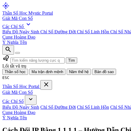
flare
Thần Số Học
Mystic Portal
Giải Mã Con Số
expand_more
Các Chỉ Số
Biểu Đồ Ngày Sinh
Chỉ Số Đường Đời
Chỉ Số Linh Hồn
Chỉ Số Nh
Cung Hoàng Đạo
Ý Nghĩa Tên
search
bubble_chart
Tìm
Lối tắt vũ trụ
Thần số học
Ma trận định mệnh
Năm thế hệ
Bản đồ sao
ESC
close
Thần Số Học
Portal
Giải Mã Con Số
expand_more
Các Chỉ Số
Biểu Đồ Ngày Sinh
Chỉ Số Đường Đời
Chỉ Số Linh Hồn
Chỉ Số Nh
Cung Hoàng Đạo
Ý Nghĩa Tên
Cách Đổi IP Bằng 1.1.1.1 – Hướng Dẫn Chi