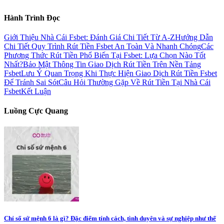
Hành Trình Đọc
Giới Thiệu Nhà Cái Fsbet: Đánh Giá Chi Tiết Từ A-Z
Hướng Dẫn
Chi Tiết Quy Trình Rút Tiền Fsbet An Toàn Và Nhanh Chóng
Các
Phương Thức Rút Tiền Phổ Biến Tại Fsbet: Lựa Chọn Nào Tốt
Nhất?
Bảo Mật Thông Tin Giao Dịch Rút Tiền Trên Nền Tảng
Fsbet
Lưu Ý Quan Trọng Khi Thực Hiện Giao Dịch Rút Tiền Fsbet
Để Tránh Sai Sót
Câu Hỏi Thường Gặp Về Rút Tiền Tại Nhà Cái
Fsbet
Kết Luận
Luồng Cực Quang
Chỉ số sứ mệnh 6 là gì? Đặc điểm tính cách, tình duyên và sự nghiệp như thế