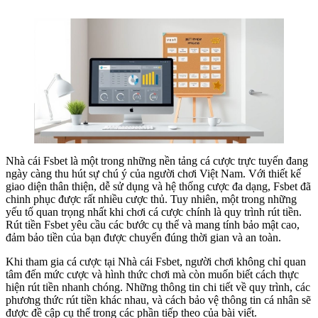
Nhà cái Fsbet là một trong những nền tảng cá cược trực tuyến đang
ngày càng thu hút sự chú ý của người chơi Việt Nam. Với thiết kế
giao diện thân thiện, dễ sử dụng và hệ thống cược đa dạng, Fsbet đã
chinh phục được rất nhiều cược thủ. Tuy nhiên, một trong những
yếu tố quan trọng nhất khi chơi cá cược chính là quy trình rút tiền.
Rút tiền Fsbet yêu cầu các bước cụ thể và mang tính bảo mật cao,
đảm bảo tiền của bạn được chuyển đúng thời gian và an toàn.
Khi tham gia cá cược tại Nhà cái Fsbet, người chơi không chỉ quan
tâm đến mức cược và hình thức chơi mà còn muốn biết cách thực
hiện rút tiền nhanh chóng. Những thông tin chi tiết về quy trình, các
phương thức rút tiền khác nhau, và cách bảo vệ thông tin cá nhân sẽ
được đề cập cụ thể trong các phần tiếp theo của bài viết.