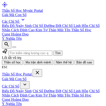
flare
Thần Số Học
Mystic Portal
Giải Mã Con Số
expand_more
Các Chỉ Số
Biểu Đồ Ngày Sinh
Chỉ Số Đường Đời
Chỉ Số Linh Hồn
Chỉ Số
Nhân Cách
Đỉnh Cao Kim Tự Tháp
Mũi Tên Thần Số Học
Cung Hoàng Đạo
Ý Nghĩa Tên
search
bubble_chart
Tìm
Lối tắt vũ trụ
Thần số học
Ma trận định mệnh
Năm thế hệ
Bản đồ sao
ESC
close
Thần Số Học
Portal
Giải Mã Con Số
expand_more
Các Chỉ Số
Biểu Đồ Ngày Sinh
Chỉ Số Đường Đời
Chỉ Số Linh Hồn
Chỉ Số
Nhân Cách
Đỉnh Cao Kim Tự Tháp
Mũi Tên Thần Số Học
Cung Hoàng Đạo
Ý Nghĩa Tên