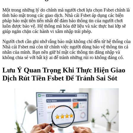
Một trong những lý do chính mà người chơi lựa chọn Fsbet chính là
tính bảo mật trong các giao dịch. Nhà cái Fsbet áp dụng các biện
pháp bảo mật tiên tiến nhất để đảm bảo thông tin của người chơi
luôn được bảo vệ. Hệ thống mã hóa dữ liệu và xác thực hai lớp sẽ
giúp ngăn chặn các hành vi xâm nhập trái phép.
Người chơi cần ghi nhớ rằng bảo mật không chỉ đến từ hệ thống của
Nhà cái Fsbet mà còn từ chính việc người dùng bảo vệ thông tin cá
nhân của mình. Bạn nên giữ bí mật các thông tin đăng nhập và
không chia sẻ với bất kỳ ai để tránh những rủi ro không đáng có.
Lưu Ý Quan Trọng Khi Thực Hiện Giao
Dịch Rút Tiền Fsbet Để Tránh Sai Sót