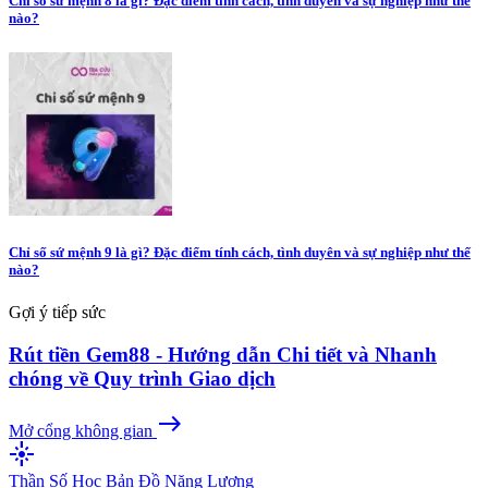
Chỉ số sứ mệnh 8 là gì? Đặc điểm tính cách, tình duyên và sự nghiệp như thế
nào?
Chỉ số sứ mệnh 9 là gì? Đặc điểm tính cách, tình duyên và sự nghiệp như thế
nào?
Gợi ý tiếp sức
Rút tiền Gem88 - Hướng dẫn Chi tiết và Nhanh
chóng về Quy trình Giao dịch
east
Mở cổng không gian
flare
Thần Số Học
Bản Đồ Năng Lượng