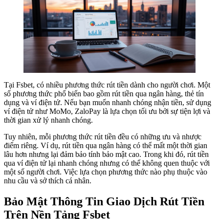
Tại Fsbet, có nhiều phương thức rút tiền dành cho người chơi. Một
số phương thức phổ biến bao gồm rút tiền qua ngân hàng, thẻ tín
dụng và ví điện tử. Nếu bạn muốn nhanh chóng nhận tiền, sử dụng
ví điện tử như MoMo, ZaloPay là lựa chọn tối ưu bởi sự tiện lợi và
thời gian xử lý nhanh chóng.
Tuy nhiên, mỗi phương thức rút tiền đều có những ưu và nhược
điểm riêng. Ví dụ, rút tiền qua ngân hàng có thể mất một thời gian
lâu hơn nhưng lại đảm bảo tính bảo mật cao. Trong khi đó, rút tiền
qua ví điện tử lại nhanh chóng nhưng có thể không quen thuộc với
một số người chơi. Việc lựa chọn phương thức nào phụ thuộc vào
nhu cầu và sở thích cá nhân.
Bảo Mật Thông Tin Giao Dịch Rút Tiền
Trên Nền Tảng Fsbet