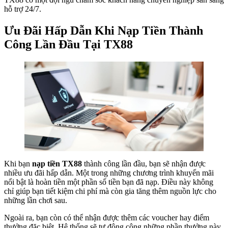
hỗ trợ 24/7.
Ưu Đãi Hấp Dẫn Khi Nạp Tiền Thành
Công Lần Đầu Tại TX88
Khi bạn
nạp tiền TX88
thành công lần đầu, bạn sẽ nhận được
nhiều ưu đãi hấp dẫn. Một trong những chương trình khuyến mãi
nổi bật là hoàn tiền một phần số tiền bạn đã nạp. Điều này không
chỉ giúp bạn tiết kiệm chi phí mà còn gia tăng thêm nguồn lực cho
những lần chơi sau.
Ngoài ra, bạn còn có thể nhận được thêm các voucher hay điểm
thưởng đặc biệt. Hệ thống sẽ tự động cộng những phần thưởng này