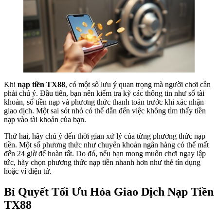
Khi
nạp tiền TX88
, có một số lưu ý quan trọng mà người chơi cần
phải chú ý. Đầu tiên, bạn nên kiểm tra kỹ các thông tin như số tài
khoản, số tiền nạp và phương thức thanh toán trước khi xác nhận
giao dịch. Một sai sót nhỏ có thể dẫn đến việc không tìm thấy tiền
nạp vào tài khoản của bạn.
Thứ hai, hãy chú ý đến thời gian xử lý của từng phương thức nạp
tiền. Một số phương thức như chuyển khoản ngân hàng có thể mất
đến 24 giờ để hoàn tất. Do đó, nếu bạn mong muốn chơi ngay lập
tức, hãy chọn phương thức nạp tiền nhanh hơn như thẻ tín dụng
hoặc ví điện tử.
Bí Quyết Tối Ưu Hóa Giao Dịch Nạp Tiền
TX88