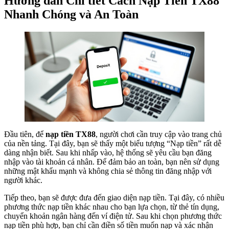
Hướng dẫn Chi tiết Cách Nạp Tiền TX88
Nhanh Chóng và An Toàn
Đầu tiên, để
nạp tiền TX88
, người chơi cần truy cập vào trang chủ
của nền tảng. Tại đây, bạn sẽ thấy một biểu tượng “Nạp tiền” rất dễ
dàng nhận biết. Sau khi nhấp vào, hệ thống sẽ yêu cầu bạn đăng
nhập vào tài khoản cá nhân. Để đảm bảo an toàn, bạn nên sử dụng
những mật khẩu mạnh và không chia sẻ thông tin đăng nhập với
người khác.
Tiếp theo, bạn sẽ được đưa đến giao diện nạp tiền. Tại đây, có nhiều
phương thức nạp tiền khác nhau cho bạn lựa chọn, từ thẻ tín dụng,
chuyển khoản ngân hàng đến ví điện tử. Sau khi chọn phương thức
nạp tiền phù hợp, bạn chỉ cần điền số tiền muốn nạp và xác nhận