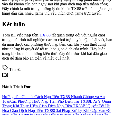
vào tài khoản của bạn ngay sau khi giao dịch nạp tiền thành công.
Đây chính là một trong những lý do khiến TX88 trở thành lựa chọn
hàng đầu của nhiều game thủ yêu thích chơi game trực tuyến.
Kết luận
Tóm lại, việc
nạp tiền
TX 88
rất quan trọng đối với người chơi
trong quá trình trải nghiệm các trò chơi trực tuyến. Qua bài viết, bạn
đã nắm được các phương thức nạp tiền, các lưu ý cần thiết cũng
như những bí quyết để tối ưu hóa giao dịch của mình. Hãy luôn
trang bị cho mình những kiến thức đầy đủ trước khi bắt đầu giao
dịch để đảm bảo an toàn và hiệu quả nhất!
sell
Tần số:
menu_book
Hành Trình Đọc
Hướng dẫn Chi tiết Cách Nạp Tiền TX88 Nhanh Chóng và An
Toàn
Các Phương Thức Nạp Tiền Phổ Biến Tại TX88
Lưu Ý Quan
Trọng Khi Thực Hiện Giao Dịch Nạp Tiền TX88
Bí Quyết Tối Ưu
Hóa Giao Dịch Nạp Tiền TX88
Giải Pháp Xử Lý Khi Gặp Vấn Đề