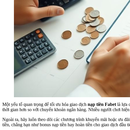
Một yếu tố quan trọng để tối ưu hóa giao dịch
nạp tiền Fabet
là lựa 
thời gian hơn so với chuyển khoản ngân hàng. Nhiều người chơi hiện n
Ngoài ra, hãy luôn theo dõi các chương trình khuyến mãi hoặc ưu đã
tiền, chẳng hạn như bonus nạp tiền hay hoàn tiền cho giao dịch đầu t