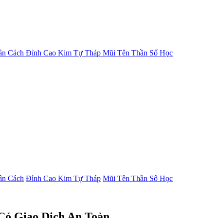
ân Cách
Đỉnh Cao Kim Tự Tháp
Mũi Tên Thần Số Học
ân Cách
Đỉnh Cao Kim Tự Tháp
Mũi Tên Thần Số Học
Có Giao Dịch An Toàn