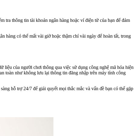
ểm tra thông tin tài khoản ngân hàng hoặc ví điện tử của bạn để đảm
n hàng có thể mất vài giờ hoặc thậm chí vài ngày để hoàn tất, trong
 dữ liệu của người chơi thông qua việc sử dụng công nghệ mã hóa hiện
 an toàn như không lưu lại thông tin đăng nhập trên máy tính công
sàng hỗ trợ 24/7 để giải quyết mọi thắc mắc và vấn đề bạn có thể gặp