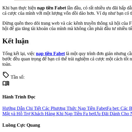
Khi bạn thực hiện
nạp tiền Fabet
lần đầu, có rất nhiều ưu đãi hấp d
cá cược của mình với một lượng vốn dồi dào hơn. Ví dụ như bạn có th
Đừng quên theo dõi trang web và các kênh truyền thông xã hội của F
hội để gia tăng tài khoản của mình mà không cần phải đầu tư nhiều ti
Kết luận
Tổng kết lại, việc
nạp tiền Fabet
là một quy trình đơn giản nhưng cầ
bước đều quan trọng để bạn có thể trải nghiệm cá cược một cách tốt n
toàn.
sell
Tần số:
menu_book
Hành Trình Đọc
Hướng Dẫn Chi Tiết Các Phương Thức Nạp Tiền Fabet
Fa bet: Các
Mật và Hỗ Trợ Khách Hàng Khi Nạp Tiền Fa bet
Ưu Đãi Dành Cho N
Luồng Cực Quang