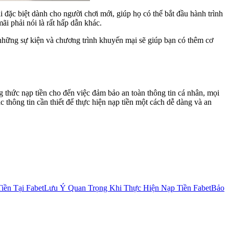
 đặc biệt dành cho người chơi mới, giúp họ có thể bắt đầu hành trình
i phải nói là rất hấp dẫn khác.
 những sự kiện và chương trình khuyến mại sẽ giúp bạn có thêm cơ
 thức nạp tiền cho đến việc đảm bảo an toàn thông tin cá nhân, mọi
 thông tin cần thiết để thực hiện nạp tiền một cách dễ dàng và an
iền Tại Fabet
Lưu Ý Quan Trọng Khi Thực Hiện Nạp Tiền Fabet
Bảo