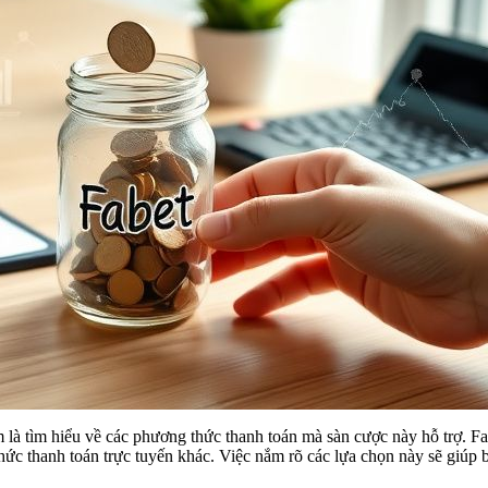
àm là tìm hiểu về các phương thức thanh toán mà sàn cược này hỗ trợ. 
thức thanh toán trực tuyến khác. Việc nắm rõ các lựa chọn này sẽ giú