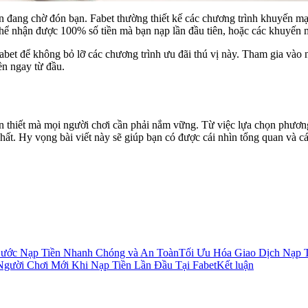
ẫn đang chờ đón bạn. Fabet thường thiết kế các chương trình khuyến mại
ể nhận được 100% số tiền mà bạn nạp lần đầu tiên, hoặc các khuyến mã
abet để không bỏ lỡ các chương trình ưu đãi thú vị này. Tham gia vào
ền ngay từ đầu.
n thiết mà mọi người chơi cần phải nắm vững. Từ việc lựa chọn phương
hất. Hy vọng bài viết này sẽ giúp bạn có được cái nhìn tổng quan và các
 Bước Nạp Tiền Nhanh Chóng và An Toàn
Tối Ưu Hóa Giao Dịch Nạp T
gười Chơi Mới Khi Nạp Tiền Lần Đầu Tại Fabet
Kết luận