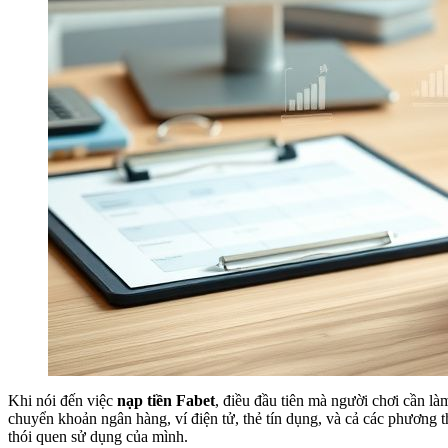
Khi nói đến việc
nạp tiền Fabet
, điều đầu tiên mà người chơi cần l
chuyển khoản ngân hàng, ví điện tử, thẻ tín dụng, và cả các phương 
thói quen sử dụng của mình.