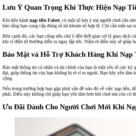
Lưu Ý Quan Trọng Khi Thực Hiện Nạp Ti
Khi tiến hành
nạp tiền Fabet
, có một số lưu ý mà người chơi cần nhớ
bảo rằng bạn cung cấp đúng số tài khoản số hợp lệ. Chỉ cần một sai só
Bên cạnh đó, các bạn cũng nên chú ý đến thời gian xử lý giao dịch củ
khi ví điện tử thường diễn ra ngay lập tức. Nắm rõ điều này sẽ giúp 
Bảo Mật và Hỗ Trợ Khách Hàng Khi Nạp T
Bảo mật thông tin cá nhân và tài chính của bạn là một yếu tố cực kỳ
đại, giúp thông tin của bạn không bị rò rỉ ra ngoài. Bạn hãy yên tâm
cộng.
Nếu trong trường hợp bạn gặp phải vấn đề nào đó về việc nạp tiền, đ
phải. Điều này không chỉ giúp bạn yên tâm hơn khi chơi mà còn có t
Ưu Đãi Dành Cho Người Chơi Mới Khi Nạp