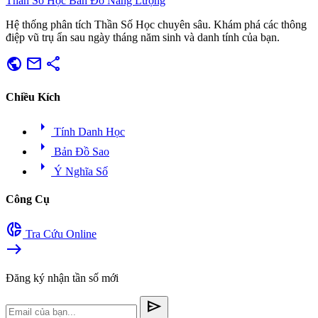
Thần Số Học
Bản Đồ Năng Lượng
Hệ thống phân tích Thần Số Học chuyên sâu. Khám phá các thông
điệp vũ trụ ẩn sau ngày tháng năm sinh và danh tính của bạn.
public
mail
share
Chiều Kích
arrow_right
Tính Danh Học
arrow_right
Bản Đồ Sao
arrow_right
Ý Nghĩa Số
Công Cụ
donut_small
Tra Cứu Online
east
Đăng ký nhận tần số mới
send