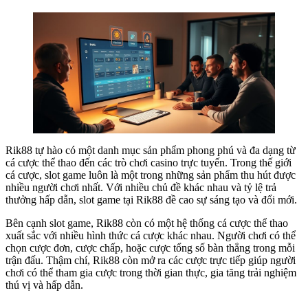
Rik88 tự hào có một danh mục sản phẩm phong phú và đa dạng từ
cá cược thể thao đến các trò chơi casino trực tuyến. Trong thế giới
cá cược, slot game luôn là một trong những sản phẩm thu hút được
nhiều người chơi nhất. Với nhiều chủ đề khác nhau và tỷ lệ trả
thưởng hấp dẫn, slot game tại Rik88 đề cao sự sáng tạo và đổi mới.
Bên cạnh slot game, Rik88 còn có một hệ thống cá cược thể thao
xuất sắc với nhiều hình thức cá cược khác nhau. Người chơi có thể
chọn cược đơn, cược chấp, hoặc cược tổng số bàn thắng trong mỗi
trận đấu. Thậm chí, Rik88 còn mở ra các cược trực tiếp giúp người
chơi có thể tham gia cược trong thời gian thực, gia tăng trải nghiệm
thú vị và hấp dẫn.