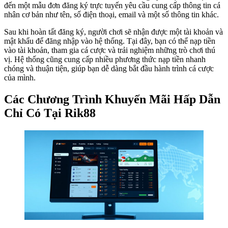
đến một mẫu đơn đăng ký trực tuyến yêu cầu cung cấp thông tin cá
nhân cơ bản như tên, số điện thoại, email và một số thông tin khác.
Sau khi hoàn tất đăng ký, người chơi sẽ nhận được một tài khoản và
mật khẩu để đăng nhập vào hệ thống. Tại đây, bạn có thể nạp tiền
vào tài khoản, tham gia cá cược và trải nghiệm những trò chơi thú
vị. Hệ thống cũng cung cấp nhiều phương thức nạp tiền nhanh
chóng và thuận tiện, giúp bạn dễ dàng bắt đầu hành trình cá cược
của mình.
Các Chương Trình Khuyến Mãi Hấp Dẫn
Chỉ Có Tại Rik88