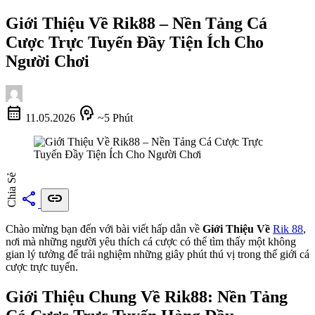
Giới Thiệu Về Rik88 – Nền Tảng Cá
Cược Trực Tuyến Đầy Tiện Ích Cho
Người Chơi
calendar_month
psychology
11.05.2026
~5 Phút
Chia Sẻ
share
link
Chào mừng bạn đến với bài viết hấp dẫn về
Giới Thiệu Về
Rik 88
,
nơi mà những người yêu thích cá cược có thể tìm thấy một không
gian lý tưởng để trải nghiệm những giây phút thú vị trong thế giới cá
cược trực tuyến.
Giới Thiệu Chung Về Rik88: Nền Tảng