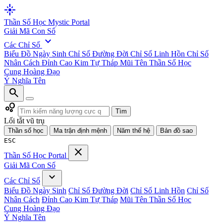
flare
Thần Số Học
Mystic Portal
Giải Mã Con Số
expand_more
Các Chỉ Số
Biểu Đồ Ngày Sinh
Chỉ Số Đường Đời
Chỉ Số Linh Hồn
Chỉ Số
Nhân Cách
Đỉnh Cao Kim Tự Tháp
Mũi Tên Thần Số Học
Cung Hoàng Đạo
Ý Nghĩa Tên
search
bubble_chart
Tìm
Lối tắt vũ trụ
Thần số học
Ma trận định mệnh
Năm thế hệ
Bản đồ sao
ESC
close
Thần Số Học
Portal
Giải Mã Con Số
expand_more
Các Chỉ Số
Biểu Đồ Ngày Sinh
Chỉ Số Đường Đời
Chỉ Số Linh Hồn
Chỉ Số
Nhân Cách
Đỉnh Cao Kim Tự Tháp
Mũi Tên Thần Số Học
Cung Hoàng Đạo
Ý Nghĩa Tên