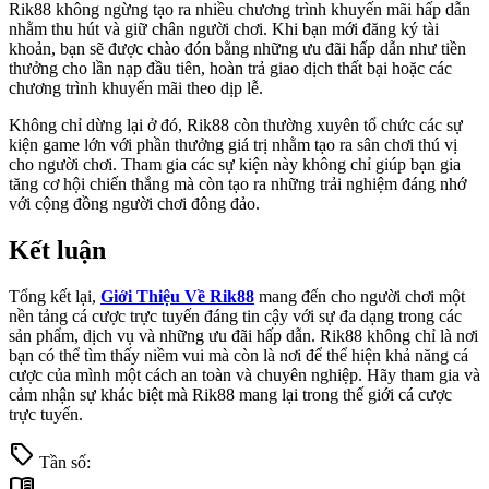
Rik88 không ngừng tạo ra nhiều chương trình khuyến mãi hấp dẫn
nhằm thu hút và giữ chân người chơi. Khi bạn mới đăng ký tài
khoản, bạn sẽ được chào đón bằng những ưu đãi hấp dẫn như tiền
thưởng cho lần nạp đầu tiên, hoàn trả giao dịch thất bại hoặc các
chương trình khuyến mãi theo dịp lễ.
Không chỉ dừng lại ở đó, Rik88 còn thường xuyên tổ chức các sự
kiện game lớn với phần thưởng giá trị nhằm tạo ra sân chơi thú vị
cho người chơi. Tham gia các sự kiện này không chỉ giúp bạn gia
tăng cơ hội chiến thắng mà còn tạo ra những trải nghiệm đáng nhớ
với cộng đồng người chơi đông đảo.
Kết luận
Tổng kết lại,
Giới Thiệu Về Rik88
mang đến cho người chơi một
nền tảng cá cược trực tuyến đáng tin cậy với sự đa dạng trong các
sản phẩm, dịch vụ và những ưu đãi hấp dẫn. Rik88 không chỉ là nơi
bạn có thể tìm thấy niềm vui mà còn là nơi để thể hiện khả năng cá
cược của mình một cách an toàn và chuyên nghiệp. Hãy tham gia và
cảm nhận sự khác biệt mà Rik88 mang lại trong thế giới cá cược
trực tuyến.
sell
Tần số:
menu_book