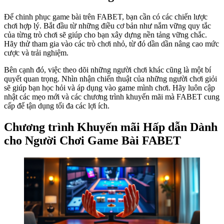
Để chinh phục game bài trên FABET, bạn cần có các chiến lược
chơi hợp lý. Bắt đầu từ những điều cơ bản như nắm vững quy tắc
của từng trò chơi sẽ giúp cho bạn xây dựng nền tảng vững chắc.
Hãy thử tham gia vào các trò chơi nhỏ, từ đó dần dần nâng cao mức
cược và trải nghiệm.
Bên cạnh đó, việc theo dõi những người chơi khác cũng là một bí
quyết quan trọng. Nhìn nhận chiến thuật của những người chơi giỏi
sẽ giúp bạn học hỏi và áp dụng vào game mình chơi. Hãy luôn cập
nhật các mẹo mới và các chương trình khuyến mãi mà FABET cung
cấp để tận dụng tối đa các lợi ích.
Chương trình Khuyến mãi Hấp dẫn Dành
cho Người Chơi Game Bài FABET