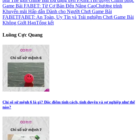
phá Thế giới Game Bài Đa dạng trên FABET
Bí quyết Chinh phục
Game Bài FABET: Từ Cơ Bản Đến Nâng Cao
Chương trình
Khuyến mãi Hấp dẫn Dành cho Người Chơi Game Bài
FABET
FABET: An Toàn, Uy Tín và Trải nghiệm Chơi Game Bài
Không Giới Hạn
Tổng kết
Luồng Cực Quang
Chỉ số sứ mệnh 6 là gì? Đặc điểm tính cách, tình duyên và sự nghiệp như thế
nào?