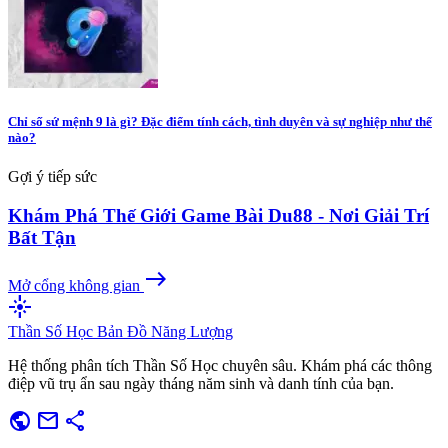
Chỉ số sứ mệnh 9 là gì? Đặc điểm tính cách, tình duyên và sự nghiệp như thế
nào?
Gợi ý tiếp sức
Khám Phá Thế Giới Game Bài Du88 - Nơi Giải Trí
Bất Tận
east
Mở cổng không gian
flare
Thần Số Học
Bản Đồ Năng Lượng
Hệ thống phân tích Thần Số Học chuyên sâu. Khám phá các thông
điệp vũ trụ ẩn sau ngày tháng năm sinh và danh tính của bạn.
public
mail
share