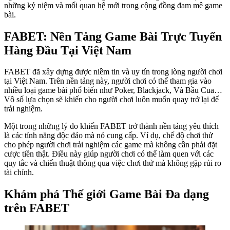
những kỷ niệm và mối quan hệ mới trong cộng đồng đam mê game
bài.
FABET: Nền Tảng Game Bài Trực Tuyến
Hàng Đầu Tại Việt Nam
FABET đã xây dựng được niềm tin và uy tín trong lòng người chơi
tại Việt Nam. Trên nền tảng này, người chơi có thể tham gia vào
nhiều loại game bài phổ biến như Poker, Blackjack, Và Bầu Cua…
Vô số lựa chọn sẽ khiến cho người chơi luôn muốn quay trở lại để
trải nghiệm.
Một trong những lý do khiến FABET trở thành nền tảng yêu thích
là các tính năng độc đáo mà nó cung cấp. Ví dụ, chế độ chơi thử
cho phép người chơi trải nghiệm các game mà không cần phải đặt
cược tiền thật. Điều này giúp người chơi có thể làm quen với các
quy tắc và chiến thuật thông qua việc chơi thử mà không gặp rủi ro
tài chính.
Khám phá Thế giới Game Bài Đa dạng
trên FABET