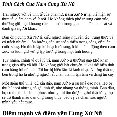
Tính Cách Của Nam Cung Xử Nữ
Trái ngược với vẻ tinh tế của phái nữ,
nam Xử Nữ
lại thể hiện sự
thực tế, điềm đạm và ít nói. Họ không thích phô trương cảm xúc,
thường giữ một khoảng cách an toàn trong giao tiếp để quan sát và
đánh giá người khác.
Đàn ông cung Xử Nữ là kiểu người sống nguyên tắc, trung thực và
có trách nhiệm, luôn hướng đến sự hoàn thiện trong công việc lẫn
cuộc sống. Họ thích lập kế hoạch rõ ràng, ít khi hành động theo cảm
xúc, và luôn giữ vững lập trường trong mọi tình huống.
Tuy nhiên, chính vì quá lý trí, nam Xử Nữ thường gặp khó khăn
trong giao tiếp xã hội. Họ không giỏi bắt chuyện, ít khi thể hiện tình
cảm bằng lời nói nên đôi lúc bị hiểu lầm là lạnh nhạt. Nhưng thật ra,
bên trong họ là những người rất chân thành, tận tâm và đáng tin cậy.
Một điểm thú vị là, dù kín đáo, nam Xử Nữ lại khá đào hoa. Họ bị
thu hút bởi những cô gái tinh tế, nhẹ nhàng và thông minh. Ban đầu,
họ có thể thích chinh phục, nhưng khi tìm được người thật lòng, họ
sẽ trở thành mẫu đàn ông trung thủy, bảo vệ và chăm sóc người
mình yêu hết mực.
Điểm mạnh và điểm yếu Cung Xử Nữ