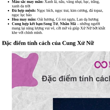
Màu sắc may mắn:
Xanh lá, nâu, vàng nhạt, bạc, trắng,
xanh da trời
Đá hợp mệnh:
Ngọc bích, ngọc trai, kim cương, đá topaz,
ngọc lục bảo
Hoa may mắn:
Oải hương, Cỏ roi ngựa, Lan dạ hương
Cung hợp kết bạn:
Song Tử
,
Nhân Mã
– những người
mang lại năng lượng vui vẻ, cởi mở và giúp Xử Nữ bớt khắt
khe với chính mình.
Đặc điểm tính cách của Cung Xử Nữ