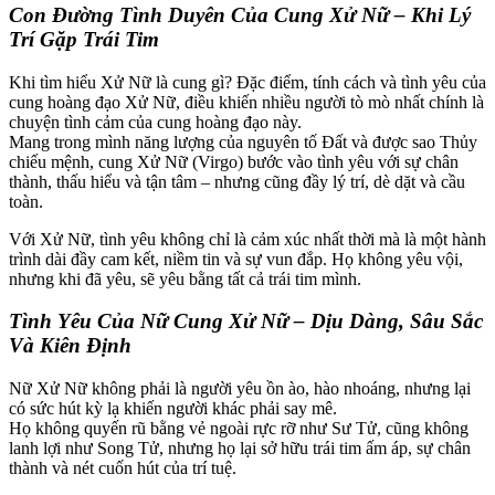
Con Đường Tình Duyên Của Cung Xử Nữ – Khi Lý
Trí Gặp Trái Tim
Khi tìm hiểu Xử Nữ là cung gì? Đặc điểm, tính cách và tình yêu của
cung hoàng đạo Xử Nữ, điều khiến nhiều người tò mò nhất chính là
chuyện tình cảm của cung hoàng đạo này.
Mang trong mình năng lượng của nguyên tố Đất và được sao Thủy
chiếu mệnh, cung Xử Nữ (Virgo) bước vào tình yêu với sự chân
thành, thấu hiểu và tận tâm – nhưng cũng đầy lý trí, dè dặt và cầu
toàn.
Với Xử Nữ, tình yêu không chỉ là cảm xúc nhất thời mà là một hành
trình dài đầy cam kết, niềm tin và sự vun đắp. Họ không yêu vội,
nhưng khi đã yêu, sẽ yêu bằng tất cả trái tim mình.
Tình Yêu Của Nữ Cung Xử Nữ – Dịu Dàng, Sâu Sắc
Và Kiên Định
Nữ Xử Nữ không phải là người yêu ồn ào, hào nhoáng, nhưng lại
có sức hút kỳ lạ khiến người khác phải say mê.
Họ không quyến rũ bằng vẻ ngoài rực rỡ như Sư Tử, cũng không
lanh lợi như Song Tử, nhưng họ lại sở hữu trái tim ấm áp, sự chân
thành và nét cuốn hút của trí tuệ.