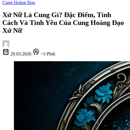
Cung Hoàng Đạo
Xử Nữ Là Cung Gì? Đặc Điểm, Tính
Cách Và Tình Yêu Của Cung Hoàng Đạo
Xử Nữ
calendar_month
psychology
20.03.2026
~5 Phút