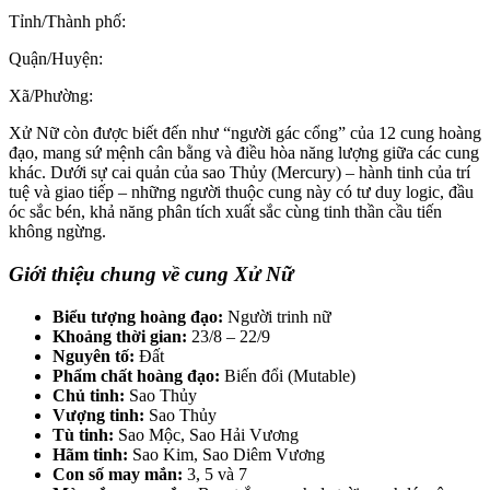
Tỉnh/Thành phố:
Quận/Huyện:
Xã/Phường:
Xử Nữ còn được biết đến như “người gác cổng” của 12 cung hoàng
đạo, mang sứ mệnh cân bằng và điều hòa năng lượng giữa các cung
khác. Dưới sự cai quản của sao Thủy (Mercury) – hành tinh của trí
tuệ và giao tiếp – những người thuộc cung này có tư duy logic, đầu
óc sắc bén, khả năng phân tích xuất sắc cùng tinh thần cầu tiến
không ngừng.
Giới thiệu chung về cung Xử Nữ
Biểu tượng hoàng đạo:
Người trinh nữ
Khoảng thời gian:
23/8 – 22/9
Nguyên tố:
Đất
Phẩm chất hoàng đạo:
Biến đổi (Mutable)
Chủ tinh:
Sao Thủy
Vượng tinh:
Sao Thủy
Tù tinh:
Sao Mộc, Sao Hải Vương
Hãm tinh:
Sao Kim, Sao Diêm Vương
Con số may mắn:
3, 5 và 7