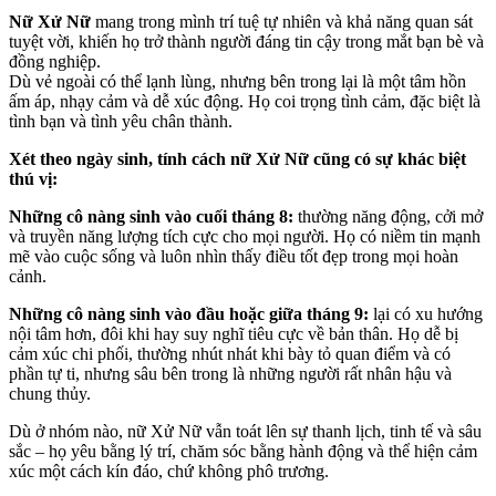
Nữ Xử Nữ
mang trong mình trí tuệ tự nhiên và khả năng quan sát
tuyệt vời, khiến họ trở thành người đáng tin cậy trong mắt bạn bè và
đồng nghiệp.
Dù vẻ ngoài có thể lạnh lùng, nhưng bên trong lại là một tâm hồn
ấm áp, nhạy cảm và dễ xúc động. Họ coi trọng tình cảm, đặc biệt là
tình bạn và tình yêu chân thành.
Xét theo ngày sinh, tính cách nữ Xử Nữ cũng có sự khác biệt
thú vị:
Những cô nàng sinh vào cuối tháng 8:
thường năng động, cởi mở
và truyền năng lượng tích cực cho mọi người. Họ có niềm tin mạnh
mẽ vào cuộc sống và luôn nhìn thấy điều tốt đẹp trong mọi hoàn
cảnh.
Những cô nàng sinh vào đầu hoặc giữa tháng 9:
lại có xu hướng
nội tâm hơn, đôi khi hay suy nghĩ tiêu cực về bản thân. Họ dễ bị
cảm xúc chi phối, thường nhút nhát khi bày tỏ quan điểm và có
phần tự ti, nhưng sâu bên trong là những người rất nhân hậu và
chung thủy.
Dù ở nhóm nào, nữ Xử Nữ vẫn toát lên sự thanh lịch, tinh tế và sâu
sắc – họ yêu bằng lý trí, chăm sóc bằng hành động và thể hiện cảm
xúc một cách kín đáo, chứ không phô trương.