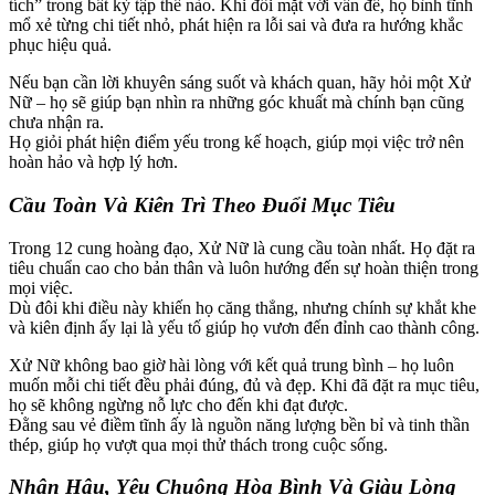
tích” trong bất kỳ tập thể nào. Khi đối mặt với vấn đề, họ bình tĩnh
mổ xẻ từng chi tiết nhỏ, phát hiện ra lỗi sai và đưa ra hướng khắc
phục hiệu quả.
Nếu bạn cần lời khuyên sáng suốt và khách quan, hãy hỏi một Xử
Nữ – họ sẽ giúp bạn nhìn ra những góc khuất mà chính bạn cũng
chưa nhận ra.
Họ giỏi phát hiện điểm yếu trong kế hoạch, giúp mọi việc trở nên
hoàn hảo và hợp lý hơn.
Cầu Toàn Và Kiên Trì Theo Đuổi Mục Tiêu
Trong 12 cung hoàng đạo, Xử Nữ là cung cầu toàn nhất. Họ đặt ra
tiêu chuẩn cao cho bản thân và luôn hướng đến sự hoàn thiện trong
mọi việc.
Dù đôi khi điều này khiến họ căng thẳng, nhưng chính sự khắt khe
và kiên định ấy lại là yếu tố giúp họ vươn đến đỉnh cao thành công.
Xử Nữ không bao giờ hài lòng với kết quả trung bình – họ luôn
muốn mỗi chi tiết đều phải đúng, đủ và đẹp. Khi đã đặt ra mục tiêu,
họ sẽ không ngừng nỗ lực cho đến khi đạt được.
Đằng sau vẻ điềm tĩnh ấy là nguồn năng lượng bền bỉ và tinh thần
thép, giúp họ vượt qua mọi thử thách trong cuộc sống.
Nhân Hậu, Yêu Chuộng Hòa Bình Và Giàu Lòng