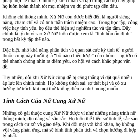
pháp thực tế nhất. Chính sự kiên nhẫn và tập trung cao độ này giúp
họ luôn hoàn thành tốt mọi nhiệm vụ dù phức tạp đến đâu.
Không chỉ thông minh, Xử Nữ còn được biết đến là người siêng
năng, chăm chỉ và có tinh thần trách nhiệm cao. Trong học tập, công
việc hay tình yêu, họ đều thể hiện sự nghiêm túc và tận tâm. Đây
chính là lý do vì sao Xử Nữ luôn được xem là “linh hồn ổn định”
trong bất kỳ tập thể nào.
Đặc biệt, nhờ khả năng phân tích và quan sát cực kỳ tinh tế, người
thuộc cung này thường là “bộ não chiến lược” của nhóm – người có
thể nhanh chóng nhìn ra điểm yếu, cơ hội và cách khắc phục vấn
đề.
Tuy nhiên, đôi khi Xử Nữ cũng dễ bị căng thẳng vì đặt quá nhiều
áp lực lên chính mình. Họ không thích sai, sợ thất bại và có xu
hướng tự trách khi mọi thứ không diễn ra như mong muốn.
Tính Cách Của Nữ Cung Xử Nữ
Những cô gái thuộc cung Xử Nữ được ví như những nàng trinh nữ
thông minh, dịu dàng và sâu sắc. Họ luôn thể hiện sự tinh tế, sắc sảo
trong cách cư xử và giao tiếp. Khi đối mặt với khó khăn, họ không
vội vàng phản ứng, mà sẽ bình tĩnh phân tích và chọn hướng đi hợp
lý nhất.