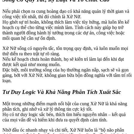
Nếu phải chọn ra cung hoàng đạo có khả năng quản lý thời gian và
công việc tốt nhất, thì đó chính là Xử Nữ.
Họ ghét sự trì hoãn, không thích làm việc tùy hứng, mà luôn lên kế
hoạch cụ thể cho từng việc mình làm. Tính cách này giúp họ trở
thành người đồng hành lý tưởng trong các dự án, công việc hoặc
mối quan hệ cần sự ổn định.
Xử Nữ sống có nguyên tắc, tôn trọng quy định, và luôn muốn mọi
thứ diễn ra theo trật tự rõ ràng.
Nếu kế hoạch chưa hoàn thành, họ sẽ kiên trì làm lại đến khi đạt
được kết quả như mong muốn.
Đặc biệt, môi trường sống của họ thường ngăn nắp, sạch sẽ và gọn
gàng, bởi với Xử Nữ, không gian bừa bộn đồng nghĩa với tâm trí rối
loạn.
Tư Duy Logic Và Khả Năng Phân Tích Xuất Sắc
Một trong những điểm mạnh nổi bật của cung Xử Nữ là khả năng
phân tích, ghi nhớ và xử lý thông tin cực kỳ tốt.
Họ có tư duy logic sắc bén, thích tìm hiểu nguyên nhân – kết quả
của mọi vấn đề và hiếm khi đưa ra quyết định cảm tính.
Nhờ đầu óc nhanh nhạy và chi tiết, Xử Nữ luôn là “bộ não phân