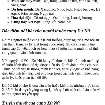
Màu sắc may mắn:
Bạc, trắng, xanh da trời, xanh lá, nâu,
vàng nhạt
Đá hợp mệnh:
Đá Xacdonic, Ngọc bích, Ngọc lục bảo, Đá
topaz, Kim cương, Ngọc trai
Hoa đại diện:
Cỏ roi ngựa, Oải hương, Lan dạ hương
Cung hợp kết bạn:
Song Tử, Nhân Mã
Đặc điểm nổi bật của người thuộc cung Xử Nữ
Những người thuộc cung Xử Nữ thường được ngưỡng mộ bởi sự
cẩn thận, tỉ mỉ, và kỷ luật trong cuộc sống. Họ có khả năng tập
trung cao độ, yêu thích sự hoàn hảo và luôn mong muốn mọi thứ
xung quanh vận hành trơn tru.
Với nguyên tố Đất, Xử Nữ là người thực tế, biết rõ mình muốn gì
và luôn hành động để đạt được điều đó. Dưới ảnh hưởng của sao
Thủy, họ sở hữu trí thông minh lanh lợi, tư duy logic và khả năng
giao tiếp tinh tế – đặc biệt phù hợp trong các lĩnh vực nghiên cứu,
quản lý, hoặc phân tích dữ liệu.
Dù đôi khi bị cho là quá cầu toàn hoặc khó tính, nhưng thực chất,
Xử Nữ chỉ đang cố gắng mang lại kết quả tốt nhất cho bản thân và
những người họ yêu quý.
Truyền thuyết của cung Xử Nữ