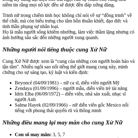
niềm tin rằng mọi nỗ lực đều sẽ được đền đáp xứng đáng.
Trinh nữ trong chiêm tinh học không chỉ nói về sự “đồng trinh” về
thể chất, mà còn biểu trưng cho tâm hồn thuần khiết, đạo đức và
tinh thần phụng sự nhân loại.
Họ là mẫu người sống khiêm nhường, làm việc thầm lặng nhưng có
ảnh hưởng sâu sắc đến những người xung quanh.
Những người nổi tiếng thuộc cung Xử Nữ
Cung Xử Nữ được xem là “cung của những con người hoàn hảo và
tận tâm”. Nhiều ngôi sao nổi tiếng thế giới mang cung này, minh
chứng cho sự sáng tạo, kỷ luật và kiên định:
Beyoncé (04/09/1981) – nữ ca sĩ, diễn viên người Mỹ
Zendaya (01/09/1996) – người mẫu, diễn viên trẻ tài năng
Idris Elba (06/09/1972) – diễn viên, nhà sản xuất, nhạc sĩ
người Anh
Salma Hayek (02/09/1966) – nữ diễn viên gốc Mexico nổi
tiếng với phong thái quyến rũ và thông minh
Những điều mang lại may mắn cho cung Xử Nữ
Con số may mắn:
3, 5, 7