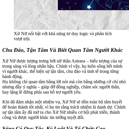
Xử Nữ nổi bật với khả năng tư duy logic và phân tích
vượt trội.
Chu Đáo, Tận Tâm Và Biết Quan Tâm Người Khác
Xử Nữ được tượng trưng bởi nữ thần Astraea – biểu tượng của sự
trong sáng và lòng nhân hậu. Chính vì vậy, họ luôn sống hết mình
vì người khác, thể hiện sự tận tâm, chu đáo và tinh tế trong từng
hành động.
Họ không chỉ quan tâm bằng lời nói mà còn bằng những cử chỉ nhỏ
nhưng đầy ý nghĩa – giúp đỡ đồng nghiệp, chăm sóc người thân,
hay lặng lẽ đứng phía sau hỗ trợ người yêu.
Khi đã đảm nhận một nhiệm vụ, Xử Nữ sẽ dồn toàn bộ tâm huyết
để hoàn thành tốt nhất, vì họ tin rằng trách nhiệm là danh dự. Chính
sự tận tâm ấy đã mở ra cho Xử Nữ nhiều cơ hội phát triển, thành
công và được người khác tin tưởng tuyệt đối.
Sống Có Quy Tắc, Kỷ Luật Và Tổ Chức Cao