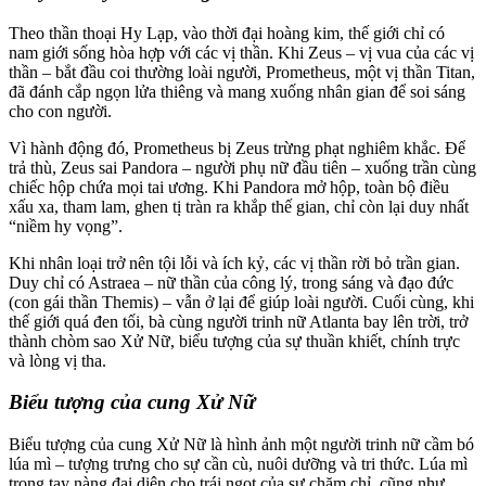
Theo thần thoại Hy Lạp, vào thời đại hoàng kim, thế giới chỉ có
nam giới sống hòa hợp với các vị thần. Khi Zeus – vị vua của các vị
thần – bắt đầu coi thường loài người, Prometheus, một vị thần Titan,
đã đánh cắp ngọn lửa thiêng và mang xuống nhân gian để soi sáng
cho con người.
Vì hành động đó, Prometheus bị Zeus trừng phạt nghiêm khắc. Để
trả thù, Zeus sai Pandora – người phụ nữ đầu tiên – xuống trần cùng
chiếc hộp chứa mọi tai ương. Khi Pandora mở hộp, toàn bộ điều
xấu xa, tham lam, ghen tị tràn ra khắp thế gian, chỉ còn lại duy nhất
“niềm hy vọng”.
Khi nhân loại trở nên tội lỗi và ích kỷ, các vị thần rời bỏ trần gian.
Duy chỉ có Astraea – nữ thần của công lý, trong sáng và đạo đức
(con gái thần Themis) – vẫn ở lại để giúp loài người. Cuối cùng, khi
thế giới quá đen tối, bà cùng người trinh nữ Atlanta bay lên trời, trở
thành chòm sao Xử Nữ, biểu tượng của sự thuần khiết, chính trực
và lòng vị tha.
Biểu tượng của cung Xử Nữ
Biểu tượng của cung Xử Nữ là hình ảnh một người trinh nữ cầm bó
lúa mì – tượng trưng cho sự cần cù, nuôi dưỡng và tri thức. Lúa mì
trong tay nàng đại diện cho trái ngọt của sự chăm chỉ, cũng như