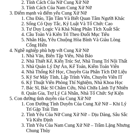
Tính Cách Của Nữ Cung Xử Nữ
Tính Cách Của Nam Cung Xử Nữ
Điểm mạnh và điểm yếu Cung Xử Nữ
Chu Đáo, Tận Tâm Và Biết Quan Tâm Người Khác
Sống Có Quy Tắc, Kỷ Luật Và Tổ Chức Cao
Tư Duy Logic Và Khả Năng Phân Tích Xuất Sắc
Cầu Toàn Và Kiên Trì Theo Đuổi Mục Tiêu
Nhân Hậu, Yêu Chuộng Hòa Bình Và Giàu Lòng
Cống Hiến
Nghề nghiệp phù hợp với Cung Xử Nữ
Nhà Văn, Biên Tập Viên, Nhà Báo
Nhà Thiết Kế, Kiến Trúc Sư, Nhà Trang Trí Nội Thất
Nhà Quản Lý Dự Án, Kế Toán, Kiểm Toán Viên
Nhà Thống Kê Học, Chuyên Gia Phân Tích Dữ Liệu
Kỹ Sư Máy Tính, Lập Trình Viên, Chuyên Viên IT
Kỹ Thuật Viên Phòng Thí Nghiệm, Nhà Khoa Học
Bác Sĩ, Bác Sĩ Châm Cứu, Nhà Chữa Lành Tự Nhiên
Quản Gia, Trợ Lý Cá Nhân, Nhà Tổ Chức Sự Kiện
Con đường tình duyên của Cung Xử Nữ
Con Đường Tình Duyên Của Cung Xử Nữ – Khi Lý
Trí Gặp Trái Tim
Tình Yêu Của Nữ Cung Xử Nữ – Dịu Dàng, Sâu Sắc
Và Kiên Định
Tình Yêu Của Nam Cung Xử Nữ – Trầm Lặng Nhưng
Chung Thủy