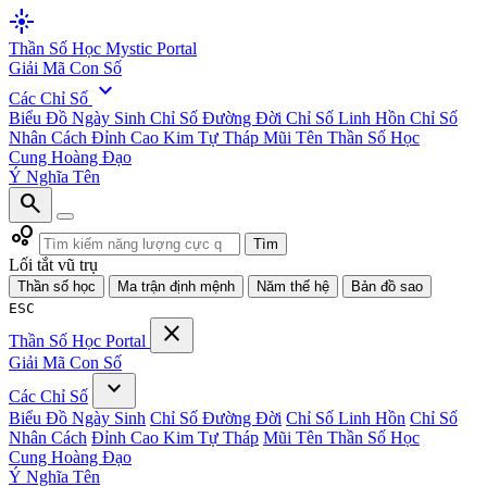
flare
Thần Số Học
Mystic Portal
Giải Mã Con Số
expand_more
Các Chỉ Số
Biểu Đồ Ngày Sinh
Chỉ Số Đường Đời
Chỉ Số Linh Hồn
Chỉ Số
Nhân Cách
Đỉnh Cao Kim Tự Tháp
Mũi Tên Thần Số Học
Cung Hoàng Đạo
Ý Nghĩa Tên
search
bubble_chart
Tìm
Lối tắt vũ trụ
Thần số học
Ma trận định mệnh
Năm thế hệ
Bản đồ sao
ESC
close
Thần Số Học
Portal
Giải Mã Con Số
expand_more
Các Chỉ Số
Biểu Đồ Ngày Sinh
Chỉ Số Đường Đời
Chỉ Số Linh Hồn
Chỉ Số
Nhân Cách
Đỉnh Cao Kim Tự Tháp
Mũi Tên Thần Số Học
Cung Hoàng Đạo
Ý Nghĩa Tên