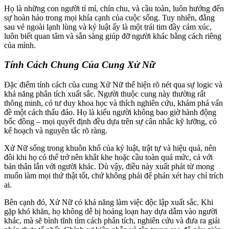
Họ là những con người tỉ mỉ, chỉn chu, và cầu toàn, luôn hướng đến
sự hoàn hảo trong mọi khía cạnh của cuộc sống. Tuy nhiên, đằng
sau vẻ ngoài lạnh lùng và kỷ luật ấy là một trái tim đầy cảm xúc,
luôn biết quan tâm và sẵn sàng giúp đỡ người khác bằng cách riêng
của mình.
Tính Cách Chung Của Cung Xử Nữ
Đặc điểm tính cách của cung Xử Nữ thể hiện rõ nét qua sự logic và
khả năng phân tích xuất sắc. Người thuộc cung này thường rất
thông minh, có tư duy khoa học và thích nghiên cứu, khám phá vấn
đề một cách thấu đáo. Họ là kiểu người không bao giờ hành động
bốc đồng – mọi quyết định đều dựa trên sự cân nhắc kỹ lưỡng, có
kế hoạch và nguyên tắc rõ ràng.
Xử Nữ sống trong khuôn khổ của kỷ luật, trật tự và hiệu quả, nên
đôi khi họ có thể trở nên khắt khe hoặc cầu toàn quá mức, cả với
bản thân lẫn với người khác. Dù vậy, điều này xuất phát từ mong
muốn làm mọi thứ thật tốt, chứ không phải để phán xét hay chỉ trích
ai.
Bên cạnh đó, Xử Nữ có khả năng làm việc độc lập xuất sắc. Khi
gặp khó khăn, họ không dễ bị hoảng loạn hay dựa dẫm vào người
khác, mà sẽ bình tĩnh tìm cách phân tích, nghiên cứu và đưa ra giải