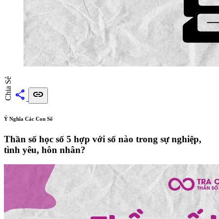
Chia Sẻ
share
link
Ý Nghĩa Các Con Số
Thần số học số 5 hợp với số nào trong sự nghiệp,
tình yêu, hôn nhân?