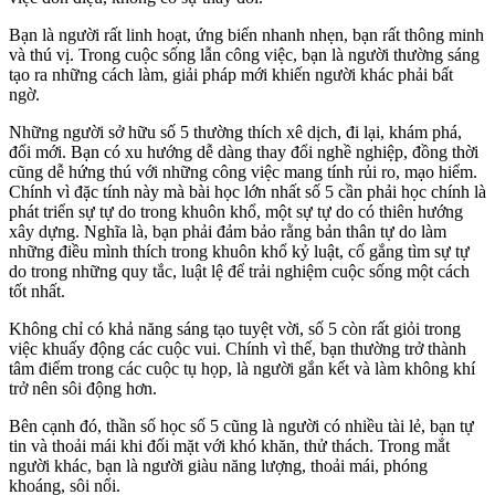
Bạn là người rất linh hoạt, ứng biến nhanh nhẹn, bạn rất thông minh
và thú vị. Trong cuộc sống lẫn công việc, bạn là người thường sáng
tạo ra những cách làm, giải pháp mới khiến người khác phải bất
ngờ.
Những người sở hữu số 5 thường thích xê dịch, đi lại, khám phá,
đổi mới. Bạn có xu hướng dễ dàng thay đổi nghề nghiệp, đồng thời
cũng dễ hứng thú với những công việc mang tính rủi ro, mạo hiểm.
Chính vì đặc tính này mà bài học lớn nhất số 5 cần phải học chính là
phát triển sự tự do trong khuôn khổ, một sự tự do có thiên hướng
xây dựng. Nghĩa là, bạn phải đảm bảo rằng bản thân tự do làm
những điều mình thích trong khuôn khổ kỷ luật, cố gắng tìm sự tự
do trong những quy tắc, luật lệ để trải nghiệm cuộc sống một cách
tốt nhất.
Không chỉ có khả năng sáng tạo tuyệt vời, số 5 còn rất giỏi trong
việc khuấy động các cuộc vui. Chính vì thế, bạn thường trở thành
tâm điểm trong các cuộc tụ họp, là người gắn kết và làm không khí
trở nên sôi động hơn.
Bên cạnh đó, thần số học số 5 cũng là người có nhiều tài lẻ, bạn tự
tin và thoải mái khi đối mặt với khó khăn, thử thách. Trong mắt
người khác, bạn là người giàu năng lượng, thoải mái, phóng
khoáng, sôi nổi.