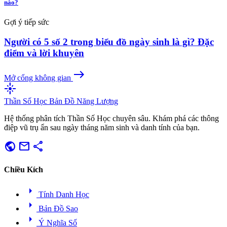
nào?
Gợi ý tiếp sức
Người có 5 số 2 trong biểu đồ ngày sinh là gì? Đặc
điểm và lời khuyên
east
Mở cổng không gian
flare
Thần Số Học
Bản Đồ Năng Lượng
Hệ thống phân tích Thần Số Học chuyên sâu. Khám phá các thông
điệp vũ trụ ẩn sau ngày tháng năm sinh và danh tính của bạn.
public
mail
share
Chiều Kích
arrow_right
Tính Danh Học
arrow_right
Bản Đồ Sao
arrow_right
Ý Nghĩa Số