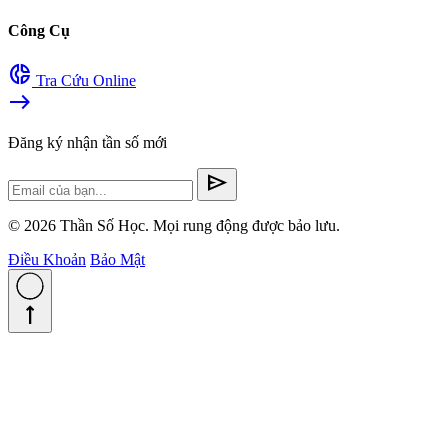
Công Cụ
donut_small
Tra Cứu Online
east
Đăng ký nhận tần số mới
send
© 2026 Thần Số Học. Mọi rung động được bảo lưu.
Điều Khoản
Bảo Mật
straight