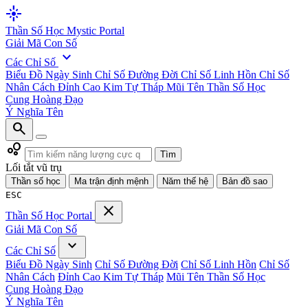
flare
Thần Số Học
Mystic Portal
Giải Mã Con Số
expand_more
Các Chỉ Số
Biểu Đồ Ngày Sinh
Chỉ Số Đường Đời
Chỉ Số Linh Hồn
Chỉ Số
Nhân Cách
Đỉnh Cao Kim Tự Tháp
Mũi Tên Thần Số Học
Cung Hoàng Đạo
Ý Nghĩa Tên
search
bubble_chart
Tìm
Lối tắt vũ trụ
Thần số học
Ma trận định mệnh
Năm thế hệ
Bản đồ sao
ESC
close
Thần Số Học
Portal
Giải Mã Con Số
expand_more
Các Chỉ Số
Biểu Đồ Ngày Sinh
Chỉ Số Đường Đời
Chỉ Số Linh Hồn
Chỉ Số
Nhân Cách
Đỉnh Cao Kim Tự Tháp
Mũi Tên Thần Số Học
Cung Hoàng Đạo
Ý Nghĩa Tên