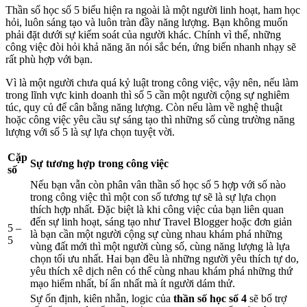
Thần số học số 5 biểu hiện ra ngoài là một người linh hoạt, ham học
hỏi, luôn sáng tạo và luôn tràn đầy năng lượng. Bạn không muốn
phải đặt dưới sự kiểm soát của người khác. Chính vì thế, những
công việc đòi hỏi khả năng ăn nói sắc bén, ứng biến nhanh nhạy sẽ
rất phù hợp với bạn.
Vì là một người chưa quá kỷ luật trong công việc, vậy nên, nếu làm
trong lĩnh vực kinh doanh thì số 5 cần một người cộng sự nghiêm
túc, quy củ để cân bằng năng lượng. Còn nếu làm về nghệ thuật
hoặc công việc yêu cầu sự sáng tạo thì những số cùng trường năng
lượng với số 5 là sự lựa chọn tuyệt vời.
Cặp
Sự tương hợp trong công việc
số
Nếu bạn vẫn còn phân vân thần số học số 5 hợp với số nào
trong công việc thì một con số tương tự sẽ là sự lựa chọn
thích hợp nhất. Đặc biệt là khi công việc của bạn liên quan
đến sự linh hoạt, sáng tạo như Travel Blogger hoặc đơn giản
5 –
là bạn cần một người cộng sự cùng nhau khám phá những
5
vùng đất mới thì một người cùng số, cùng năng lượng là lựa
chọn tối ưu nhất. Hai bạn đều là những người yêu thích tự do,
yêu thích xê dịch nên có thể cùng nhau khám phá những thứ
mạo hiểm nhất, bí ẩn nhất mà ít người dám thử.
Sự ổn định, kiên nhẫn, logic của
thần số học số 4
sẽ bổ trợ