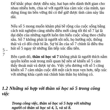
Để khắc phục được điều này, hai bạn nên dành thời gian cho
nhau nhiều hơn, chia sẻ với người kia cảm xúc của mình, tạo
dựng lòng tin bền vững thì có thể giữ được tình cảm này lâu
dài.
Nếu số 5 mong muốn khám phá bề rộng của cuộc sống bằng
cách trải nghiệm càng nhiều điều mới càng tốt thì số 7 lại là
đại diện của những người luôn tìm hiểu cuộc sống theo chiều
sâu. Số 7 không phải là người sôi nổi, họ hướng nội, thông
thái và có đôi chút bí ẩn. Sự bí ẩn của số 7 chính là điều thu
hút số 5 ngay từ những lần tiếp xúc đầu tiên.
5 –
7
Bên cạnh đó,
thần số học số 7
không phải là người thích nắm
quyền kiểm soát trong mối quan hệ nên sẽ khiến số 5 cảm
thấy thoải mái và được tự do. Việc yêu đương với số 5 cũng
khiến số 7 cảm nhận cuộc đời một cách trọn vẹn hơn, tiếp xúc
với những khía cạnh mà chính bản thân họ không có.
1.2 Những số hợp với thần số học số 5 trong công
việc
Trong công việc, thần số học số 5 hợp với những
người có thần số học số 4, 5, và số 8.