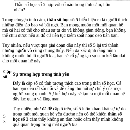
Thần số học số 5 hợp với số nào trong tình cảm, hôn
nhân?
Trong chuyện tình cảm,
thần số học số 5
biểu hiện ra là người thích
những điều táo bạo và bất ngờ. Bạn mong muốn một mối quan hệ
mà cả hai có thể cho nhau sự tự do và không gian riêng, bạn không
thể chịu được nếu ai đó cứ liên tục kiểm soát hoặc đeo bán bạn.
Tuy nhiên, nếu vượt qua giai đoạn đầu này thì số 5 lại trở thành
những người vô cùng chung thủy. Nếu đã xác định rằng mình
không muốn bỏ lỡ người kia, bạn sẽ cố gắng tạo sự cam kết lâu dài
cho mối quan hệ này.
Cặp
Sự tương hợp trong tình yêu
số
Đây là cặp số có tính tương thích cao trong thần số học. Cả
hai bạn đều rất sôi nổi và dễ dàng thu hút sự chú ý của mọi
người xung quanh. Sự kết hợp này sẽ tạo ra một mối quan hệ
đầy lạc quan và lãng mạn.
Tuy nhiên, như đã đề cập ở trên, số 5 luôn khao khát sự tự do
trong một mối quan hệ yêu đương nên có thể khiến
thần số
5 –
học số 3
cảm thấy không an tâm hoặc cảm thấy mình không
3
quá quan trọng trong mắt người kia.