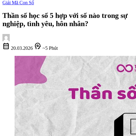
Giải Mã Con Số
Thần số học số 5 hợp với số nào trong sự
nghiệp, tình yêu, hôn nhân?
calendar_month
psychology
20.03.2026
~5 Phút