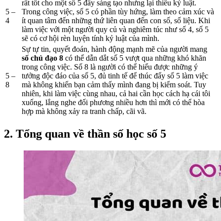
rất tốt cho một số 5 đầy sáng tạo nhưng lại thiếu kỷ luật.
5 –
Trong công việc, số 5 có phần tùy hứng, làm theo cảm xúc và
4
ít quan tâm đến những thứ liên quan đến con số, số liệu. Khi
làm việc với một người quy củ và nghiêm túc như số 4, số 5
sẽ có cơ hội rèn luyện tính kỷ luật của mình.
Sự tự tin, quyết đoán, hành động mạnh mẽ của người mang
số chủ đạo 8
có thể dẫn dắt số 5 vượt qua những khó khăn
trong công việc. Số 8 là người có thể hiểu được những ý
5 –
tưởng độc đáo của số 5, đủ tinh tế để thúc đẩy số 5 làm việc
8
mà không khiến bạn cảm thấy mình đang bị kiểm soát. Tuy
nhiên, khi làm việc cùng nhau, cả hai cần học cách hạ cái tôi
xuống, lắng nghe đối phương nhiều hơn thì mới có thể hòa
hợp mà không xảy ra tranh chấp, cãi vã.
2. Tổng quan về thần số học số 5