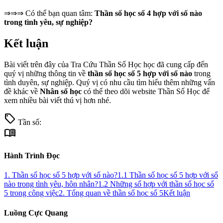
⇒⇒⇒ Có thể bạn quan tâm:
Thần số học số 4 hợp với số nào
trong tình yêu, sự nghiệp?
Kết luận
Bài viết trên đây của Tra Cứu Thần Số Học học đã cung cấp đến
quý vị những thông tin về
thần số học số 5 hợp với số nào
trong
tình duyên, sự nghiệp. Quý vị có nhu cầu tìm hiểu thêm những vấn
đề khác về
Nhân số học
có thể theo dõi website Thần Số Học để
xem nhiều bài viết thú vị hơn nhé.
sell
Tần số:
menu_book
Hành Trình Đọc
1. Thần số học số 5 hợp với số nào?
1.1 Thần số học số 5 hợp với số
nào trong tình yêu, hôn nhân?
1.2 Những số hợp với thần số học số
5 trong công việc
2. Tổng quan về thần số học số 5
Kết luận
Luồng Cực Quang