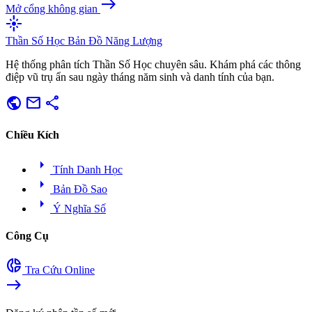
east
Mở cổng không gian
flare
Thần Số Học
Bản Đồ Năng Lượng
Hệ thống phân tích Thần Số Học chuyên sâu. Khám phá các thông
điệp vũ trụ ẩn sau ngày tháng năm sinh và danh tính của bạn.
public
mail
share
Chiều Kích
arrow_right
Tính Danh Học
arrow_right
Bản Đồ Sao
arrow_right
Ý Nghĩa Số
Công Cụ
donut_small
Tra Cứu Online
east