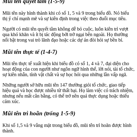
Mũi tên quyết tâm (1-5-9)
Mũi tên này hình thành khi có số 1, 5 và 9 trong biểu đồ. Nó biểu
thị ý chí mạnh mẽ và sự kiên định trong việc theo đuổi mục tiêu.
Người có mũi tên quyết tâm không dễ bỏ cuộc, luôn kiên trì vượt
qua khó khăn và ít bị tác động bởi trở ngại bên ngoài. Họ thường
nổi bật trong vai trò lãnh đạo hoặc các dự án đòi hỏi sự bền bỉ.
Mũi tên thực tế (1-4-7)
Mũi tên thực tế xuất hiện khi biểu đồ có số 1, 4 và 7, đại diện cho
hoạt động của con người như ngôn ngữ hình thể, lời nói, tài tổ chức,
sự kiên nhẫn, tính vật chất và sự học hỏi qua những lần vấp ngã.
Những người sở hữu mũi tên 147 thường giỏi tổ chức, giao tiếp
hiệu quả và học được nhiều từ thất bại. Họ làm việc có trách nhiệm,
nhưng nếu mất cân bằng, có thể trở nên quá thực dụng hoặc thiếu
cảm xúc.
Mũi tên trì hoãn (trống 1-5-9)
Khi số 1,5 và 9 vắng mặt trong biểu đồ, mũi tên trì hoãn được hình
thành.