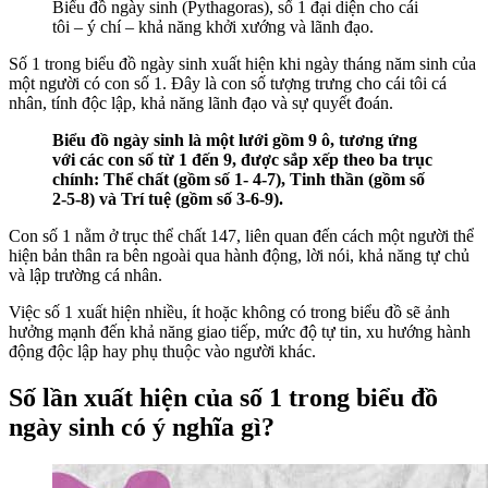
Biểu đồ ngày sinh (Pythagoras), số 1 đại diện cho cái
tôi – ý chí – khả năng khởi xướng và lãnh đạo.
Số 1 trong biểu đồ ngày sinh xuất hiện khi ngày tháng năm sinh của
một người có con số 1. Đây là con số tượng trưng cho cái tôi cá
nhân, tính độc lập, khả năng lãnh đạo và sự quyết đoán.
Biểu đồ ngày sinh là một lưới gồm 9 ô, tương ứng
với các con số từ 1 đến 9, được sắp xếp theo ba trục
chính: Thể chất (gồm số 1- 4-7), Tinh thần (gồm số
2-5-8) và Trí tuệ (gồm số 3-6-9).
Con số 1 nằm ở trục thể chất 147, liên quan đến cách một người thể
hiện bản thân ra bên ngoài qua hành động, lời nói, khả năng tự chủ
và lập trường cá nhân.
Việc số 1 xuất hiện nhiều, ít hoặc không có trong biểu đồ sẽ ảnh
hưởng mạnh đến khả năng giao tiếp, mức độ tự tin, xu hướng hành
động độc lập hay phụ thuộc vào người khác.
Số lần xuất hiện của số 1 trong biểu đồ
ngày sinh có ý nghĩa gì?