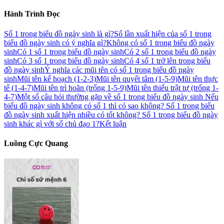
Hành Trình Đọc
Số 1 trong biểu đồ ngày sinh là gì?
Số lần xuất hiện của số 1 trong
biểu đồ ngày sinh có ý nghĩa gì?
Không có số 1 trong biểu đồ ngày
sinh
Có 1 số 1 trong biểu đồ ngày sinh
Có 2 số 1 trong biểu đồ ngày
sinh
Có 3 số 1 trong biểu đồ ngày sinh
Có 4 số 1 trở lên trong biểu
đồ ngày sinh
Ý nghĩa các mũi tên có số 1 trong biểu đồ ngày
sinh
Mũi tên kế hoạch (1-2-3)
Mũi tên quyết tâm (1-5-9)
Mũi tên thực
tế (1-4-7)
Mũi tên trì hoãn (trống 1-5-9)
Mũi tên thiếu trật tự (trống 1-
4-7)
Một số câu hỏi thường gặp về số 1 trong biểu đồ ngày sinh
Nếu
biểu đồ ngày sinh không có số 1 thì có sao không?
Số 1 trong biểu
đồ ngày sinh xuất hiện nhiều có tốt không?
Số 1 trong biểu đồ ngày
sinh khác gì với số chủ đạo 1?
Kết luận
Luồng Cực Quang