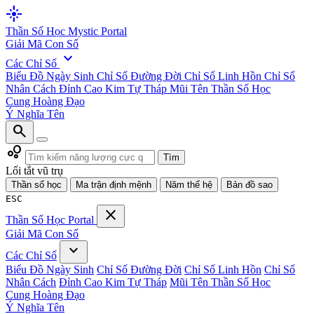
flare
Thần Số Học
Mystic Portal
Giải Mã Con Số
expand_more
Các Chỉ Số
Biểu Đồ Ngày Sinh
Chỉ Số Đường Đời
Chỉ Số Linh Hồn
Chỉ Số
Nhân Cách
Đỉnh Cao Kim Tự Tháp
Mũi Tên Thần Số Học
Cung Hoàng Đạo
Ý Nghĩa Tên
search
bubble_chart
Tìm
Lối tắt vũ trụ
Thần số học
Ma trận định mệnh
Năm thế hệ
Bản đồ sao
ESC
close
Thần Số Học
Portal
Giải Mã Con Số
expand_more
Các Chỉ Số
Biểu Đồ Ngày Sinh
Chỉ Số Đường Đời
Chỉ Số Linh Hồn
Chỉ Số
Nhân Cách
Đỉnh Cao Kim Tự Tháp
Mũi Tên Thần Số Học
Cung Hoàng Đạo
Ý Nghĩa Tên