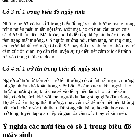
Có 3 số 1 trong biểu đồ ngày sinh
Những người có ba số 1 trong biểu đồ ngày sinh thường mang trong
mình nhiều mâu thuẫn nội tâm. Một mặt, họ có nhu cầu được chia
sẻ, được thấu hiểu. Mặt khác, họ lại dễ sống khép kín hoặc thay đổi
tâm trạng thất thường. Có người hướng nội, trầm lặng, nhưng cũng
có người lại rất cởi mở, sôi nổi. Sự thay đổi này khiến họ khó duy trì
cảm xúc ổn định, họ cần rèn luyện sự tự điều tiết cảm xúc để tránh
rơi vào trạng thái cực đoan.
Có 4 số 1 trở lên trong biểu đồ ngày sinh
Người sở hữu từ bốn số 1 trở lên thường có cá tính rất mạnh, nhưng
lại gặp nhiều khó khăn trong việc bộc lộ cảm xúc ra bên ngoài. Họ
thường hướng nội, khó chia sẻ và dễ bị hiểu lầm. Họ có thể cảm
thấy cô đơn, tách biệt với mọi người dù đang sống giữa đám đông.
Họ dễ có tâm trạng thất thường, nhạy cảm và dễ mỏi mệt nếu không
biết cách chăm sóc tinh thần. Để sống cân bằng, họ cần học cách
mở lòng, luyện tập giao tiếp và giải tỏa cảm xúc thay vì kìm nén.
Ý nghĩa các mũi tên có số 1 trong biểu đồ
ngày sinh