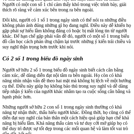
Người có một con số 1 chỉ cảm thấy khó trong việc trình bày, giải
thích rõ ràng về cảm xúc bên trong ra bên ngoài.
Đôi khi, người có 1 số 1 trong ngày sinh có thể nói ra những điều
không phản ánh đúng những gì họ đang nghĩ. Điều này dễ khiến họ
gặp phải sự hiểu lầm không đáng có hoặc bị mất lòng tin từ người
khác. Để hạn chế gặp phải vấn đề đó, người có một số 1 trong biểu
đồ cần học cách phản ứng chậm lại trước những ý kiến trái chiều và
suy nghĩ thận trọng hơn trước khi nói.
Có 2 số 1 trong biểu đồ ngày sinh
Người sở hữu 2 số 1 trong biểu đồ ngày sinh biết cách cân bằng
cảm xúc, dễ dàng diễn đạt nội tâm ra bên ngoài. Họ còn có khả
năng nhìn nhận vấn đề theo hai mặt mà không bị lệch về một hướng
cụ thể. Điều này giúp họ không bảo thủ trong suy nghĩ và dễ dàng
tiếp nhận ý kiến của người khác nhằm tạo ra cuộc sống cân bằng và
hạnh phúc hơn.
Những người sở hữu 2 con số 1 trong ngày sinh thường có khả
năng tự nhận thức, thấu hiểu người khác. Đồng thời, họ cũng có thể
diễn đạt suy nghĩ của bản thân một cách hiệu quả giúp hạn chế khả
năng bị hiểu lầm. Khả năng thấu cảm và tư duy cởi mở giúp họ có
thể duy trì được sự tốt đẹp trong các mối quan hệ và làm tốt vai trò
dẫn dắt, kết nối.