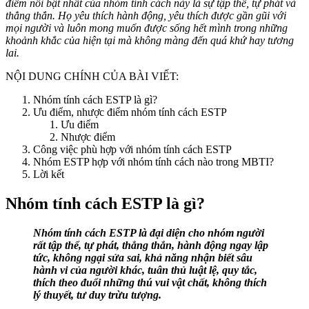
điểm nổi bật nhất của nhóm tính cách này là sự tập thể, tự phát và
thẳng thắn. Họ yêu thích hành động, yêu thích được gần gũi với
mọi người và luôn mong muốn được sống hết mình trong những
khoảnh khắc của hiện tại mà không màng đến quá khứ hay tương
lai.
NỘI DUNG CHÍNH CỦA BÀI VIẾT:
Nhóm tính cách ESTP là gì?
Ưu điểm, nhược điểm nhóm tính cách ESTP
Ưu điểm
Nhược điểm
Công việc phù hợp với nhóm tính cách ESTP
Nhóm ESTP hợp với nhóm tính cách nào trong MBTI?
Lời kết
Nhóm tính cách ESTP là gì?
Nhóm tính cách ESTP là đại diện cho nhóm người
rất tập thể, tự phát, thẳng thắn, hành động ngay lập
tức, không ngại sửa sai, khả năng nhận biết sâu
hành vi của người khác, tuân thủ luật lệ, quy tắc,
thích theo đuổi những thú vui vật chất, không thích
lý thuyết, tư duy trừu tượng.