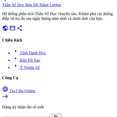
Thần Số Học
Bản Đồ Năng Lượng
Hệ thống phân tích Thần Số Học chuyên sâu. Khám phá các thông
điệp vũ trụ ẩn sau ngày tháng năm sinh và danh tính của bạn.
public
mail
share
Chiều Kích
arrow_right
Tính Danh Học
arrow_right
Bản Đồ Sao
arrow_right
Ý Nghĩa Số
Công Cụ
donut_small
Tra Cứu Online
east
Đăng ký nhận tần số mới