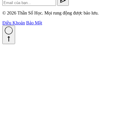
send
© 2026 Thần Số Học. Mọi rung động được bảo lưu.
Điều Khoản
Bảo Mật
straight