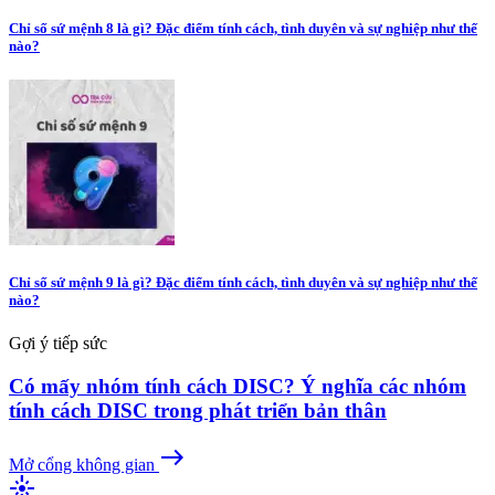
Chỉ số sứ mệnh 8 là gì? Đặc điểm tính cách, tình duyên và sự nghiệp như thế
nào?
Chỉ số sứ mệnh 9 là gì? Đặc điểm tính cách, tình duyên và sự nghiệp như thế
nào?
Gợi ý tiếp sức
Có mấy nhóm tính cách DISC? Ý nghĩa các nhóm
tính cách DISC trong phát triển bản thân
east
Mở cổng không gian
flare