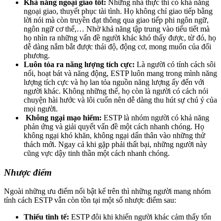
Khả năng ngoại giao tốt:
Những nhà thực thi có khả năng
ngoại giao, thuyết phục tài tình. Họ không chỉ giao tiếp bằng
lời nói mà còn truyền đạt thông qua giao tiếp phi ngôn ngữ,
ngôn ngữ cơ thể,… Nhờ khả năng tập trung vào tiểu tiết mà
họ nhìn ra những vấn đề người khác khó thấy được, từ đó, họ
dễ dàng nắm bắt được thái độ, động cơ, mong muốn của đối
phương.
Luôn tỏa ra năng lượng tích cực:
Là người có tính cách sôi
nổi, hoạt bát và năng động, ESTP luôn mang trong mình năng
lượng tích cực và họ lan tỏa nguồn năng lượng ấy đến với
người khác. Không những thế, họ còn là người có cách nói
chuyện hài hước và lôi cuốn nên dễ dàng thu hút sự chú ý của
mọi người.
Không ngại mạo hiểm:
ESTP là nhóm người có khả năng
phản ứng và giải quyết vấn đề một cách nhanh chóng. Họ
không ngại khó khăn, không ngại dấn thân vào những thử
thách mới. Ngay cả khi gặp phải thất bại, những người này
cũng vực dậy tinh thần một cách nhanh chóng.
Nhược điểm
Ngoài những ưu điểm nổi bật kể trên thì những người mang nhóm
tính cách ESTP vẫn còn tồn tại một số nhược điểm sau:
Thiếu tinh tế:
ESTP đôi khi khiến người khác cảm thấy tổn