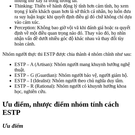
những thứ xảy ra trong tương lai.
Thinking: Thiên về hành động lý tính hơn cảm tính, họ xem
trọng ý kiến khách quan hơn là sở thích cá nhân, họ luôn đưa
ra suy luận logic khi quyết định điều gì đó chứ không chỉ dựa
vào cảm xúc.
Perception: Không bao giờ vội vã khi đánh giá hoặc ra quyết
định về một điều quan trọng nào đó. Thay vào đó, họ nhìn
nhận vấn đề dưới nhiều góc độ khác nhau và thay đổi tùy
hoàn cảnh.
Nhóm người thực thi ESTP được chia thành 4 nhóm chính như sau:
ESTP – A (Artisan): Nhóm người mang khuynh hướng nghệ
thuật.
ESTP – G (Guardian): Nhóm người bảo vệ, người giám hộ.
ESTP – I (Idealist): Nhóm người theo chủ nghĩa duy tâm.
ESTP – R (Rational): Nhóm người có khuynh hướng khoa
học, nghiên cứu.
Ưu điểm, nhược điểm nhóm tính cách
ESTP
Ưu điểm