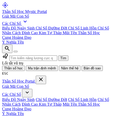
flare
Thần Số Học
Mystic Portal
Giải Mã Con Số
expand_more
Các Chỉ Số
Biểu Đồ Ngày Sinh
Chỉ Số Đường Đời
Chỉ Số Linh Hồn
Chỉ Số
Nhân Cách
Đỉnh Cao Kim Tự Tháp
Mũi Tên Thần Số Học
Cung Hoàng Đạo
Ý Nghĩa Tên
search
bubble_chart
Tìm
Lối tắt vũ trụ
Thần số học
Ma trận định mệnh
Năm thế hệ
Bản đồ sao
ESC
close
Thần Số Học
Portal
Giải Mã Con Số
expand_more
Các Chỉ Số
Biểu Đồ Ngày Sinh
Chỉ Số Đường Đời
Chỉ Số Linh Hồn
Chỉ Số
Nhân Cách
Đỉnh Cao Kim Tự Tháp
Mũi Tên Thần Số Học
Cung Hoàng Đạo
Ý Nghĩa Tên