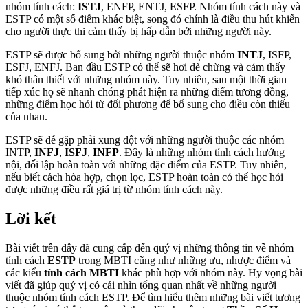
nhóm tính cách:
ISTJ
, ENFP, ENTJ, ESFP. Nhóm tính cách này và
ESTP có một số điểm khác biệt, song đó chính là điều thu hút khiến
cho người thực thi cảm thấy bị hấp dẫn bởi những người này.
ESTP sẽ được bổ sung bởi những người thuộc nhóm
INTJ
, ISFP,
ESFJ, ENFJ. Ban đầu ESTP có thể sẽ hơi dè chừng và cảm thấy
khó thân thiết với những nhóm này. Tuy nhiên, sau một thời gian
tiếp xúc họ sẽ nhanh chóng phát hiện ra những điểm tương đồng,
những điểm học hỏi từ đối phương để bổ sung cho điều còn thiếu
của nhau.
ESTP sẽ dễ gặp phải xung đột với những người thuộc các nhóm
INTP,
INFJ
,
ISFJ
,
INFP
. Đây là những nhóm tính cách hướng
nội, đối lập hoàn toàn với những đặc điểm của ESTP. Tuy nhiên,
nếu biết cách hòa hợp, chọn lọc, ESTP hoàn toàn có thể học hỏi
được những điều rất giá trị từ nhóm tính cách này.
Lời kết
Bài viết trên đây đã cung cấp đến quý vị những thông tin về nhóm
tính cách
ESTP
trong MBTI cũng như những ưu, nhược điểm và
các kiểu
tính cách MBTI
khác phù hợp với nhóm này. Hy vọng bài
viết đã giúp quý vị có cái nhìn tổng quan nhất về những người
thuộc nhóm tính cách ESTP. Để tìm hiểu thêm những bài viết tương