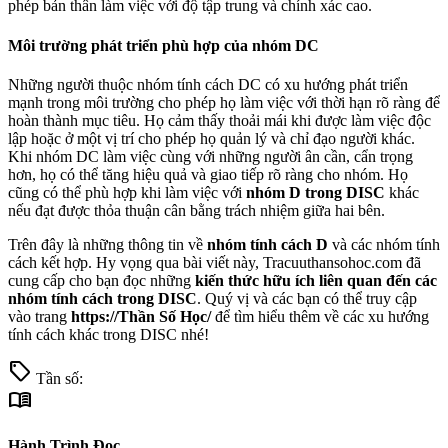
phép bản thân làm việc với độ tập trung và chính xác cao.
Môi trường phát triển phù hợp của nhóm DC
Những người thuộc nhóm tính cách DC có xu hướng phát triển
mạnh trong môi trường cho phép họ làm việc với thời hạn rõ ràng để
hoàn thành mục tiêu. Họ cảm thấy thoải mái khi được làm việc độc
lập hoặc ở một vị trí cho phép họ quản lý và chỉ đạo người khác.
Khi nhóm DC làm việc cùng với những người ân cần, cẩn trọng
hơn, họ có thể tăng hiệu quả và giao tiếp rõ ràng cho nhóm. Họ
cũng có thể phù hợp khi làm việc với
nhóm D trong DISC
khác
nếu đạt được thỏa thuận cân bằng trách nhiệm giữa hai bên.
Trên đây là những thông tin về
nhóm tính cách D
và các nhóm tính
cách kết hợp. Hy vọng qua bài viết này, Tracuuthansohoc.com đã
cung cấp cho bạn đọc những
kiến thức hữu ích liên quan đến các
nhóm tính cách trong DISC
. Quý vị và các bạn có thể truy cập
vào trang
https://Thần Số Học/
để tìm hiểu thêm về các xu hướng
tính cách khác trong DISC nhé!
sell
Tần số:
menu_book
Hành Trình Đọc