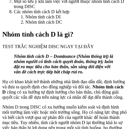
Một số lưu ý khi làm việc với người thuộc nhóm tính cách D
trong DISC
Các nhóm tính cách D kết hợp
Nhóm tính cách DI
Nhóm tính cách DC
Nhóm tính cách D là gì?
TEST TRẮC NGHIỆM DISC NGAY TẠI ĐÂY
Nhóm tính cách D – Dominance (Nhóm thống trị) là
nhóm người có tính cách quyết đoán, thống trị; luôn
đặt ra mục tiêu cho bản thân, sẵn sàng đối diện với
vấn đề cách trực tiếp bất chấp rủi ro.
Họ có khao khát trở thành những nhà lãnh đạo dẫn dắt, định hướng
và đưa ra quyết định cho đồng nghiệp và đối tác.
Nhóm tính cách
D
cũng có xu hướng tự định hướng cho bản thân, chủ động giải
quyết các vấn đề dựa trên năng lực cá nhân để đạt đến thành công.
Nhóm D trong DISC có xu hướng muốn kiểm soát và định hình
môi trường làm việc hoặc môi trường sống. Họ có năng lực ứng phó
và biết cách vượt qua sự phản đối của người khác để hoàn thành
mục tiêu. Tuy nhiên, tính cách người nhóm D lại thường khá lo sợ
việc bản thân bị lợi dụng nên trong một vài tình huống, họ thường