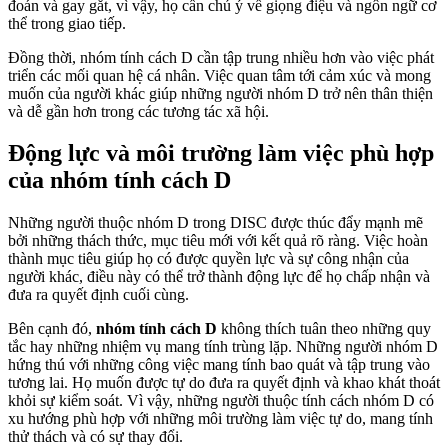
đoán và gay gắt, vì vậy, họ cần chú ý về giọng điệu và ngôn ngữ cơ
thể trong giao tiếp.
Đồng thời, nhóm tính cách D cần tập trung nhiều hơn vào việc phát
triển các mối quan hệ cá nhân. Việc quan tâm tới cảm xúc và mong
muốn của người khác giúp những người nhóm D trở nên thân thiện
và dễ gần hơn trong các tương tác xã hội.
Động lực và môi trường làm việc phù hợp
của nhóm tính cách D
Những người thuộc nhóm D trong DISC được thúc đẩy mạnh mẽ
bởi những thách thức, mục tiêu mới với kết quả rõ ràng. Việc hoàn
thành mục tiêu giúp họ có được quyền lực và sự công nhận của
người khác, điều này có thể trở thành động lực để họ chấp nhận và
đưa ra quyết định cuối cùng.
Bên cạnh đó,
nhóm tính cách D
không thích tuân theo những quy
tắc hay những nhiệm vụ mang tính trùng lặp. Những người nhóm D
hứng thú với những công việc mang tính bao quát và tập trung vào
tương lai. Họ muốn được tự do đưa ra quyết định và khao khát thoát
khỏi sự kiểm soát. Vì vậy, những người thuộc tính cách nhóm D có
xu hướng phù hợp với những môi trường làm việc tự do, mang tính
thử thách và có sự thay đổi.