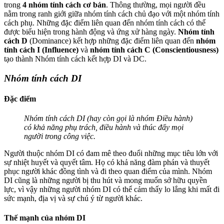
trong
4 nhóm tính cách cơ bản
. Thông thường, mọi người đều
nằm trong ranh giới giữa nhóm tính cách chủ đạo với một nhóm tính
cách phụ. Những đặc điểm liên quan đến nhóm tính cách có thể
được biểu hiện trong hành động và ứng xử hàng ngày.
Nhóm tính
cách D
(Dominance) kết hợp những đặc điểm liên quan đến
nhóm
tính cách I (Influence)
và
nhóm tính cách C (Conscientiousness)
tạo thành Nhóm tính cách kết hợp DI và DC.
Nhóm tính cách DI
Đặc điểm
Nhóm tính cách DI (hay còn gọi là nhóm Điều hành)
có khả năng phụ trách, điều hành và thúc đẩy mọi
người trong công việc.
Người thuộc nhóm DI có đam mê theo đuổi những mục tiêu lớn với
sự nhiệt huyết và quyết tâm. Họ có khả năng đàm phán và thuyết
phục người khác đồng tình và đi theo quan điểm của mình. Nhóm
DI cũng là những người bị thu hút và mong muốn sở hữu quyền
lực, vì vậy những người nhóm DI có thể cảm thấy lo lắng khi mất đi
sức mạnh, địa vị và sự chú ý từ người khác.
Thế mạnh của nhóm DI