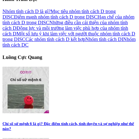
Nhóm tính cách D là gì?
Mục tiêu nhóm tính cách D trong
DISC
Điểm mạnh nhóm tính cách D trong DISC
Hạn chế của nhóm
tính cách D trong DISC
Những điều cần cải thiện của nhóm tính
cách D
Động lực và môi trường làm việc phù hợp của nhóm tính
cách D
Một số lưu ý khi làm việc với người thuộc nhóm tính cách D
trong DISC
Các nhóm tính cách D kết hợp
Nhóm tính cách DI
Nhóm
tính cách DC
Luồng Cực Quang
Chỉ số sứ mệnh 6 là gì? Đặc điểm tính cách, tình duyên và sự nghiệp như thế
nào?