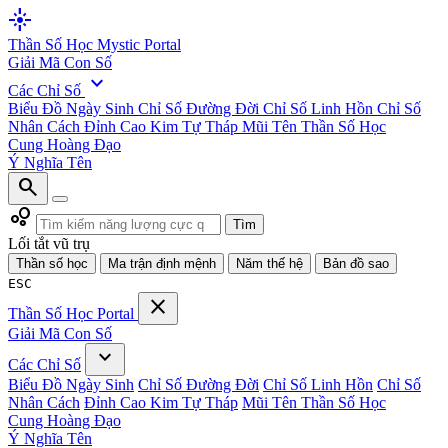
flare
Thần Số Học
Mystic Portal
Giải Mã Con Số
expand_more
Các Chỉ Số
Biểu Đồ Ngày Sinh
Chỉ Số Đường Đời
Chỉ Số Linh Hồn
Chỉ Số
Nhân Cách
Đỉnh Cao Kim Tự Tháp
Mũi Tên Thần Số Học
Cung Hoàng Đạo
Ý Nghĩa Tên
search
bubble_chart
Tìm
Lối tắt vũ trụ
Thần số học
Ma trận định mệnh
Năm thế hệ
Bản đồ sao
ESC
close
Thần Số Học
Portal
Giải Mã Con Số
expand_more
Các Chỉ Số
Biểu Đồ Ngày Sinh
Chỉ Số Đường Đời
Chỉ Số Linh Hồn
Chỉ Số
Nhân Cách
Đỉnh Cao Kim Tự Tháp
Mũi Tên Thần Số Học
Cung Hoàng Đạo
Ý Nghĩa Tên