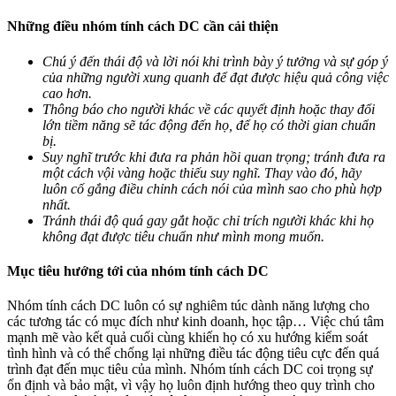
Những điều nhóm tính cách DC cần cải thiện
Chú ý đến thái độ và lời nói khi trình bày ý tưởng và sự góp ý
của những người xung quanh để đạt được hiệu quả công việc
cao hơn.
Thông báo cho người khác về các quyết định hoặc thay đổi
lớn tiềm năng sẽ tác động đến họ, để họ có thời gian chuẩn
bị.
Suy nghĩ trước khi đưa ra phản hồi quan trọng; tránh đưa ra
một cách vội vàng hoặc thiếu suy nghĩ. Thay vào đó, hãy
luôn cố gắng điều chỉnh cách nói của mình sao cho phù hợp
nhất.
Tránh thái độ quá gay gắt hoặc chỉ trích người khác khi họ
không đạt được tiêu chuẩn như mình mong muốn.
Mục tiêu hướng tới của nhóm tính cách DC
Nhóm tính cách DC luôn có sự nghiêm túc dành năng lượng cho
các tương tác có mục đích như kinh doanh, học tập… Việc chú tâm
mạnh mẽ vào kết quả cuối cùng khiến họ có xu hướng kiểm soát
tình hình và có thể chống lại những điều tác động tiêu cực đến quá
trình đạt đến mục tiêu của mình. Nhóm tính cách DC coi trọng sự
ổn định và bảo mật, vì vậy họ luôn định hướng theo quy trình cho