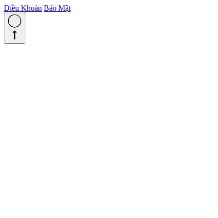
Điều Khoản
Bảo Mật
straight