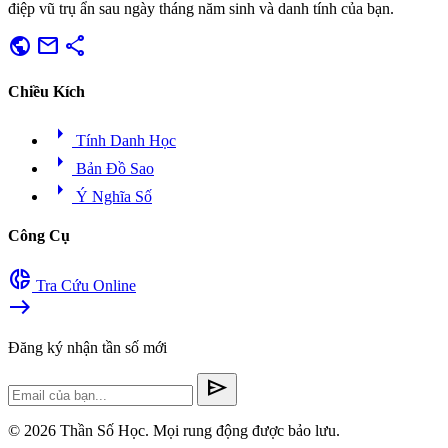
điệp vũ trụ ẩn sau ngày tháng năm sinh và danh tính của bạn.
public
mail
share
Chiều Kích
arrow_right
Tính Danh Học
arrow_right
Bản Đồ Sao
arrow_right
Ý Nghĩa Số
Công Cụ
donut_small
Tra Cứu Online
east
Đăng ký nhận tần số mới
send
© 2026 Thần Số Học. Mọi rung động được bảo lưu.