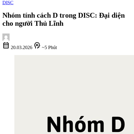
DISC
Nhóm tính cách D trong DISC: Đại diện
cho người Thủ Lĩnh
calendar_month
psychology
20.03.2026
~5 Phút