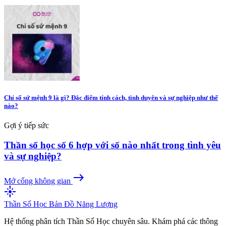
Chỉ số sứ mệnh 9 là gì? Đặc điểm tính cách, tình duyên và sự nghiệp như thế
nào?
Gợi ý tiếp sức
Thần số học số 6 hợp với số nào nhất trong tình yêu
và sự nghiệp?
east
Mở cổng không gian
flare
Thần Số Học
Bản Đồ Năng Lượng
Hệ thống phân tích Thần Số Học chuyên sâu. Khám phá các thông