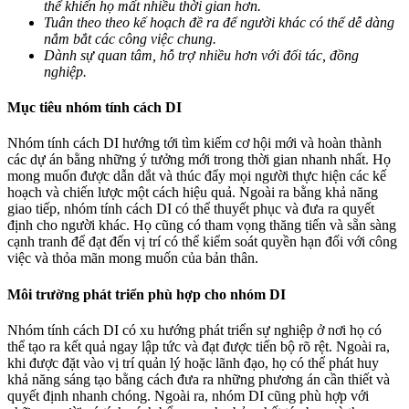
thể khiến họ mất nhiều thời gian hơn.
Tuân theo theo kế hoạch đề ra để người khác có thể dễ dàng
nắm bắt các công việc chung.
Dành sự quan tâm, hỗ trợ nhiều hơn với đối tác, đồng
nghiệp.
Mục tiêu nhóm tính cách DI
Nhóm tính cách DI hướng tới tìm kiếm cơ hội mới và hoàn thành
các dự án bằng những ý tưởng mới trong thời gian nhanh nhất. Họ
mong muốn được dẫn dắt và thúc đẩy mọi người thực hiện các kế
hoạch và chiến lược một cách hiệu quả. Ngoài ra bằng khả năng
giao tiếp, nhóm tính cách DI có thể thuyết phục và đưa ra quyết
định cho người khác. Họ cũng có tham vọng thăng tiến và sẵn sàng
cạnh tranh để đạt đến vị trí có thể kiểm soát quyền hạn đối với công
việc và thỏa mãn mong muốn của bản thân.
Môi trường phát triển phù hợp cho nhóm DI
Nhóm tính cách DI có xu hướng phát triển sự nghiệp ở nơi họ có
thể tạo ra kết quả ngay lập tức và đạt được tiến bộ rõ rệt. Ngoài ra,
khi được đặt vào vị trí quản lý hoặc lãnh đạo, họ có thể phát huy
khả năng sáng tạo bằng cách đưa ra những phương án cần thiết và
quyết định nhanh chóng. Ngoài ra, nhóm DI cũng phù hợp với