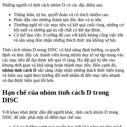
Những người có tính cách nhóm D có các đặc điểm sau:
Thẳng thắn, tự tin, quyết đoán và có trách nhiệm cao.
Phấn đấu cho những thành tựu độc đáo và to lớn.
Thường nghĩ về các mục tiêu và kết quả cuối cùng, những cơ
hội mới và những giá trị vật chất có thể đạt được.
Có thể làm việc ở cường độ cao với khối lượng công việc lớn
và sẵn sàng đón nhận những thách thức mà không sợ hãi.
Tính cách nhóm D trong DISC có khả năng định hướng, ra quyết
định và thúc đẩy các thành viên trong nhóm duy trì sự tập trung vào
các mục tiêu để đạt được kết quả rõ ràng. Họ đặt giá trị lớn vào
khung thời gian và khả năng hoàn thành mục tiêu. Bên cạnh đó,
nhóm tính cách D
sẵn sàng chấp nhận những thách thức hiện trạng
và luôn suy nghĩ theo hướng đổi mới nhằm đi đến mục tiêu nhanh
và đạt được hiệu quả tốt hơn.
Hạn chế của nhóm tính cách D trong
DISC
Với khao khát được dẫn dắt người khác, tính cách nhóm D trong
DISC dễ mắc phải một số điểm hạn chế sau:
Có xu hướng vượt quá quyền hạn bởi khả năng tự chịu trách