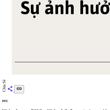
Chia Sẻ
share
link
DISC