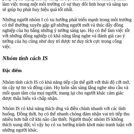
làm việc trong một môi trường có sự thay đổi linh hoạt và sáng tạo
sẽ giúp họ phát huy hiệu quả tốt nhất.
Những người nhóm I có xu hướng phát triển mạnh trong môi trường
có thể thường xuyên gặp gỡ những người mới và thúc đẩy đồng
nghiệp của họ bằng những ý tưởng sáng tạo. Họ có thể làm việc tốt
với những đồng nghiệp có khả năng lắng nghe và đánh giá cao ý
tưởng của họ cũng như duy trì được tư duy tích cực trong công
việc.
Nhóm tính cách IS
Đặc điểm
Nhóm tính cách IS có khả năng tiếp cận thế giới với thái độ cởi mở,
tin cậy tự tin và đồng cảm. Họ luôn sẵn sàng lắng nghe nhu cầu và
mối quan tâm của mọi người, mang lại cho người khác cảm giác
được thấu hiểu và chấp nhận.
Nhóm IS có khả năng thích ứng và điều chỉnh nhanh với các tình
huống. Đồng thời, họ có thể nhanh chóng đảm nhận vai trò tiếp thu
nhiều hơn bất cứ khi nào cần thiết. Người thuộc nhóm IS không
thích xung đột, vì vậy họ có xu hướng tránh khơi mào tranh luận với
những người khác.