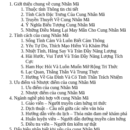
Giới thiệu chung về cung Nhân Mã
Thuộc tính Thông tin chi tiết
Tính Cách Đặc Trưng Của Cung Nhân Mã
Truyền Thuyết Về Cung Nhân Mã
Ý Nghĩa Biểu Tượng Cung Nhân Mã
Những Điều Mang Lại May Mắn Cho Cung Nhân Mã
Tính cách của cung Nhân Mã
Sống Tình Cảm Và Luôn Biết Cảm Thông
Yêu Tự Do, Thích Mạo Hiểm Và Khám Phá
Nhiệt Tình, Hăng Say Và Tràn Đầy Năng Lượng
Hài Hước, Vui Tươi Và Tràn Đầy Năng Lượng Tích
Cực
Ham Học Hỏi Và Luôn Muốn Mở Rộng Tri Thức
Lạc Quan, Thẳng Thắn Và Trung Thực
Hướng Về Gia Đình Và Có Tinh Thần Trách Nhiệm
Ưu điểm và Nhược điểm của cung Nhân Mã
Ưu điểm của cung Nhân Mã
Nhược điểm của cung Nhân Mã
Ngành nghề phù hợp với cung Nhân Mã
Giáo viên – Người truyền cảm hứng tri thức
Dịch thuật – Cầu nối giữa các nền văn hóa
Hướng dẫn viên du lịch – Thỏa mãn đam mê khám phá
Huấn luyện viên – Người dẫn đường truyền cảm hứng
Điều tra viên – Người tìm kiếm sự thật
Dấu hiệu nhận biết khi yêu của cung Nhân Mã