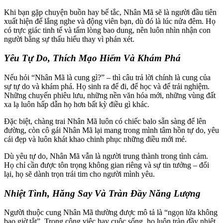
Khi bạn gặp chuyện buồn hay bế tắc, Nhân Mã sẽ là người đầu tiên
xuất hiện để lắng nghe và động viên bạn, dù đó là lúc nửa đêm. Họ
có trực giác tinh tế và tấm lòng bao dung, nên luôn nhìn nhận con
người bằng sự thấu hiểu thay vì phán xét.
Yêu Tự Do, Thích Mạo Hiểm Và Khám Phá
Nếu hỏi “Nhân Mã là cung gì?” – thì câu trả lời chính là cung của
sự tự do và khám phá. Họ sinh ra để đi, để học và để trải nghiệm.
Những chuyến phiêu lưu, những nền văn hóa mới, những vùng đất
xa lạ luôn hấp dẫn họ hơn bất kỳ điều gì khác.
Đặc biệt, chàng trai Nhân Mã luôn có chiếc balo sẵn sàng để lên
đường, còn cô gái Nhân Mã lại mang trong mình tâm hồn tự do, yêu
cái đẹp và luôn khát khao chinh phục những điều mới mẻ.
Dù yêu tự do, Nhân Mã vẫn là người trung thành trong tình cảm.
Họ chỉ cần được tôn trọng không gian riêng và sự tin tưởng – đổi
lại, họ sẽ dành trọn trái tim cho người mình yêu.
Nhiệt Tình, Hăng Say Và Tràn Đầy Năng Lượng
Người thuộc cung Nhân Mã thường được mô tả là “ngọn lửa không
bao giờ tắt”. Trong công việc hay cuộc sống, họ luôn tràn đầy nhiệt