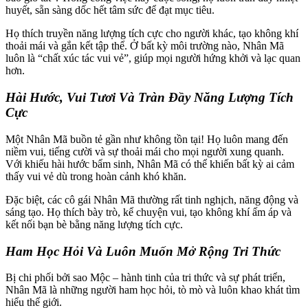
huyết, sẵn sàng dốc hết tâm sức để đạt mục tiêu.
Họ thích truyền năng lượng tích cực cho người khác, tạo không khí
thoải mái và gắn kết tập thể. Ở bất kỳ môi trường nào, Nhân Mã
luôn là “chất xúc tác vui vẻ”, giúp mọi người hứng khởi và lạc quan
hơn.
Hài Hước, Vui Tươi Và Tràn Đầy Năng Lượng Tích
Cực
Một Nhân Mã buồn tẻ gần như không tồn tại! Họ luôn mang đến
niềm vui, tiếng cười và sự thoải mái cho mọi người xung quanh.
Với khiếu hài hước bẩm sinh, Nhân Mã có thể khiến bất kỳ ai cảm
thấy vui vẻ dù trong hoàn cảnh khó khăn.
Đặc biệt, các cô gái Nhân Mã thường rất tinh nghịch, năng động và
sáng tạo. Họ thích bày trò, kể chuyện vui, tạo không khí ấm áp và
kết nối bạn bè bằng năng lượng tích cực.
Ham Học Hỏi Và Luôn Muốn Mở Rộng Tri Thức
Bị chi phối bởi sao Mộc – hành tinh của tri thức và sự phát triển,
Nhân Mã là những người ham học hỏi, tò mò và luôn khao khát tìm
hiểu thế giới.