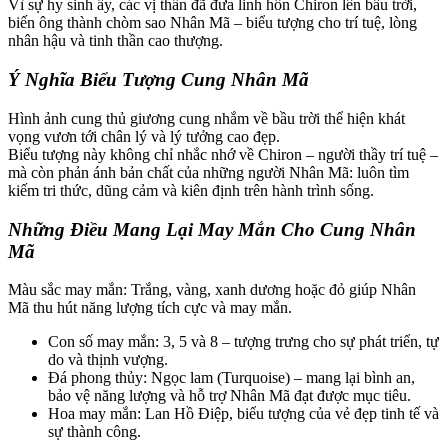
Vì sự hy sinh ấy, các vị thần đã đưa linh hồn Chiron lên bầu trời,
biến ông thành chòm sao Nhân Mã – biểu tượng cho trí tuệ, lòng
nhân hậu và tinh thần cao thượng.
Ý Nghĩa Biểu Tượng Cung Nhân Mã
Hình ảnh cung thủ giương cung nhắm về bầu trời thể hiện khát
vọng vươn tới chân lý và lý tưởng cao đẹp.
Biểu tượng này không chỉ nhắc nhớ về Chiron – người thầy trí tuệ –
mà còn phản ánh bản chất của những người Nhân Mã: luôn tìm
kiếm tri thức, dũng cảm và kiên định trên hành trình sống.
Những Điều Mang Lại May Mắn Cho Cung Nhân
Mã
Màu sắc may mắn: Trắng, vàng, xanh dương hoặc đỏ giúp Nhân
Mã thu hút năng lượng tích cực và may mắn.
Con số may mắn: 3, 5 và 8 – tượng trưng cho sự phát triển, tự
do và thịnh vượng.
Đá phong thủy: Ngọc lam (Turquoise) – mang lại bình an,
bảo vệ năng lượng và hỗ trợ Nhân Mã đạt được mục tiêu.
Hoa may mắn: Lan Hồ Điệp, biểu tượng của vẻ đẹp tinh tế và
sự thành công.