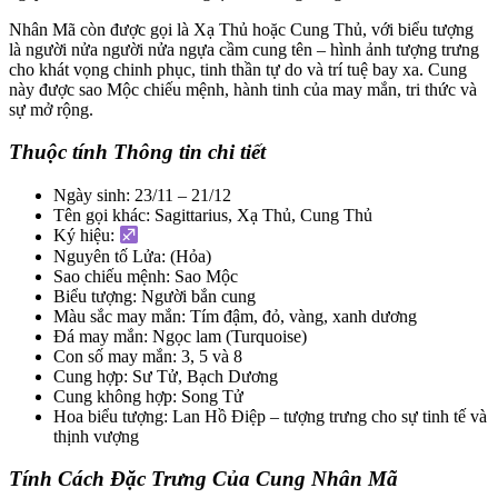
Nhân Mã còn được gọi là Xạ Thủ hoặc Cung Thủ, với biểu tượng
là người nửa người nửa ngựa cầm cung tên – hình ảnh tượng trưng
cho khát vọng chinh phục, tinh thần tự do và trí tuệ bay xa. Cung
này được sao Mộc chiếu mệnh, hành tinh của may mắn, tri thức và
sự mở rộng.
Thuộc tính Thông tin chi tiết
Ngày sinh: 23/11 – 21/12
Tên gọi khác: Sagittarius, Xạ Thủ, Cung Thủ
Ký hiệu:
Nguyên tố Lửa: (Hỏa)
Sao chiếu mệnh: Sao Mộc
Biểu tượng: Người bắn cung
Màu sắc may mắn: Tím đậm, đỏ, vàng, xanh dương
Đá may mắn: Ngọc lam (Turquoise)
Con số may mắn: 3, 5 và 8
Cung hợp: Sư Tử, Bạch Dương
Cung không hợp: Song Tử
Hoa biểu tượng: Lan Hồ Điệp – tượng trưng cho sự tinh tế và
thịnh vượng
Tính Cách Đặc Trưng Của Cung Nhân Mã