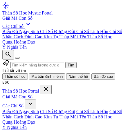
flare
Thần Số Học
Mystic Portal
Giải Mã Con Số
expand_more
Các Chỉ Số
Biểu Đồ Ngày Sinh
Chỉ Số Đường Đời
Chỉ Số Linh Hồn
Chỉ Số
Nhân Cách
Đỉnh Cao Kim Tự Tháp
Mũi Tên Thần Số Học
Cung Hoàng Đạo
Ý Nghĩa Tên
search
bubble_chart
Tìm
Lối tắt vũ trụ
Thần số học
Ma trận định mệnh
Năm thế hệ
Bản đồ sao
ESC
close
Thần Số Học
Portal
Giải Mã Con Số
expand_more
Các Chỉ Số
Biểu Đồ Ngày Sinh
Chỉ Số Đường Đời
Chỉ Số Linh Hồn
Chỉ Số
Nhân Cách
Đỉnh Cao Kim Tự Tháp
Mũi Tên Thần Số Học
Cung Hoàng Đạo
Ý Nghĩa Tên