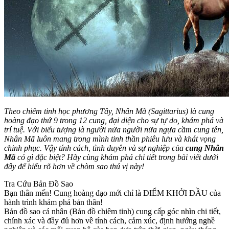
Theo chiêm tinh học phương Tây, Nhân Mã (Sagittarius) là cung
hoàng đạo thứ 9 trong 12 cung, đại diện cho sự tự do, khám phá và
trí tuệ. Với biểu tượng là người nửa người nửa ngựa cầm cung tên,
Nhân Mã luôn mang trong mình tinh thần phiêu lưu và khát vọng
chinh phục. Vậy tính cách, tình duyên và sự nghiệp của
cung Nhân
Mã
có gì đặc biệt? Hãy cùng khám phá chi tiết trong bài viết dưới
đây để hiểu rõ hơn về chòm sao thú vị này!
Tra Cứu Bản Đồ Sao
Bạn thân mến! Cung hoàng đạo mới chỉ là ĐIỂM KHỞI ĐẦU của
hành trình khám phá bản thân!
Bản đồ sao cá nhân (Bản đồ chiêm tinh) cung cấp góc nhìn chi tiết,
chính xác và đầy đủ hơn về tính cách, cảm xúc, định hướng nghề