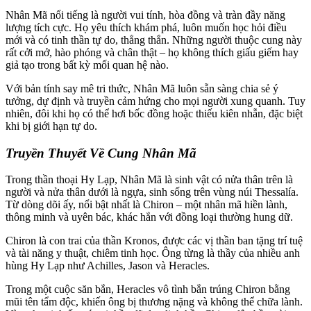
Nhân Mã nổi tiếng là người vui tính, hòa đồng và tràn đầy năng
lượng tích cực. Họ yêu thích khám phá, luôn muốn học hỏi điều
mới và có tinh thần tự do, thẳng thắn. Những người thuộc cung này
rất cởi mở, hào phóng và chân thật – họ không thích giấu giếm hay
giả tạo trong bất kỳ mối quan hệ nào.
Với bản tính say mê tri thức, Nhân Mã luôn sẵn sàng chia sẻ ý
tưởng, dự định và truyền cảm hứng cho mọi người xung quanh. Tuy
nhiên, đôi khi họ có thể hơi bốc đồng hoặc thiếu kiên nhẫn, đặc biệt
khi bị giới hạn tự do.
Truyền Thuyết Về Cung Nhân Mã
Trong thần thoại Hy Lạp, Nhân Mã là sinh vật có nửa thân trên là
người và nửa thân dưới là ngựa, sinh sống trên vùng núi Thessalía.
Từ dòng dõi ấy, nổi bật nhất là Chiron – một nhân mã hiền lành,
thông minh và uyên bác, khác hẳn với đồng loại thường hung dữ.
Chiron là con trai của thần Kronos, được các vị thần ban tặng trí tuệ
và tài năng y thuật, chiêm tinh học. Ông từng là thầy của nhiều anh
hùng Hy Lạp như Achilles, Jason và Heracles.
Trong một cuộc săn bắn, Heracles vô tình bắn trúng Chiron bằng
mũi tên tẩm độc, khiến ông bị thương nặng và không thể chữa lành.