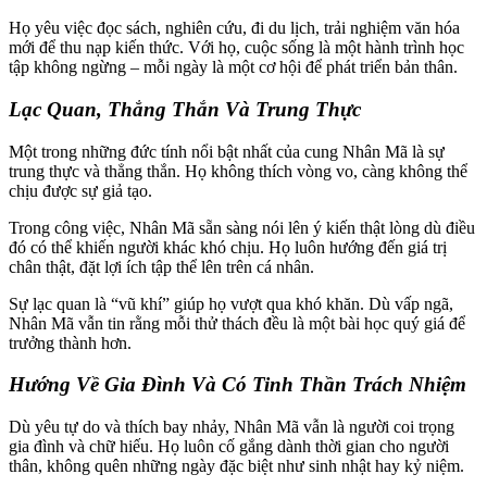
Họ yêu việc đọc sách, nghiên cứu, đi du lịch, trải nghiệm văn hóa
mới để thu nạp kiến thức. Với họ, cuộc sống là một hành trình học
tập không ngừng – mỗi ngày là một cơ hội để phát triển bản thân.
Lạc Quan, Thẳng Thắn Và Trung Thực
Một trong những đức tính nổi bật nhất của cung Nhân Mã là sự
trung thực và thẳng thắn. Họ không thích vòng vo, càng không thể
chịu được sự giả tạo.
Trong công việc, Nhân Mã sẵn sàng nói lên ý kiến thật lòng dù điều
đó có thể khiến người khác khó chịu. Họ luôn hướng đến giá trị
chân thật, đặt lợi ích tập thể lên trên cá nhân.
Sự lạc quan là “vũ khí” giúp họ vượt qua khó khăn. Dù vấp ngã,
Nhân Mã vẫn tin rằng mỗi thử thách đều là một bài học quý giá để
trưởng thành hơn.
Hướng Về Gia Đình Và Có Tinh Thần Trách Nhiệm
Dù yêu tự do và thích bay nhảy, Nhân Mã vẫn là người coi trọng
gia đình và chữ hiếu. Họ luôn cố gắng dành thời gian cho người
thân, không quên những ngày đặc biệt như sinh nhật hay kỷ niệm.