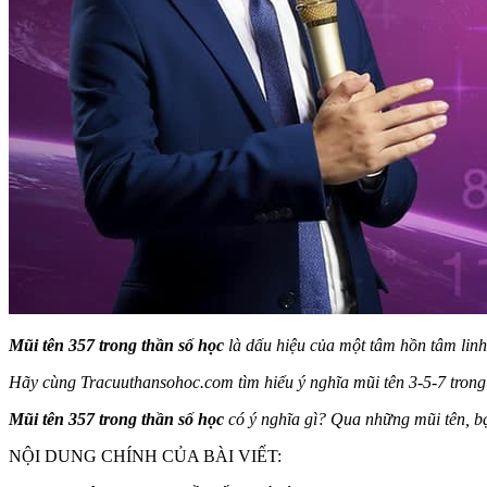
Mũi tên 357 trong thần số học
là dấu hiệu của một tâm hồn tâm linh 
Hãy cùng Tracuuthansohoc.com tìm hiểu ý nghĩa mũi tên 3-5-7 trong 
Mũi tên 357 trong thần số học
có ý nghĩa gì? Qua những mũi tên, bạ
NỘI DUNG CHÍNH CỦA BÀI VIẾT: