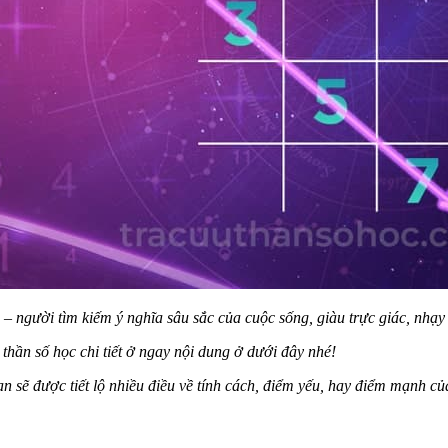
– người tìm kiếm ý nghĩa sâu sắc của cuộc sống, giàu trực giác, nhạy 
thần số học chi tiết ở ngay nội dung ở dưới đây nhé!
n sẽ được tiết lộ nhiều điều về tính cách, điểm yếu, hay điểm mạnh c