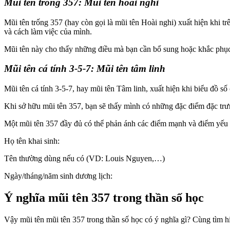
Mũi tên trống 357: Mũi tên hoài nghi
Mũi tên trống 357 (hay còn gọi là mũi tên Hoài nghi) xuất hiện khi trê
và cách làm việc của mình.
Mũi tên này cho thấy những điều mà bạn cần bổ sung hoặc khắc phục đ
Mũi tên cá tính 3-5-7: Mũi tên tâm linh
Mũi tên cá tính 3-5-7, hay mũi tên Tâm linh, xuất hiện khi biểu đồ s
Khi sở hữu mũi tên 357, bạn sẽ thấy mình có những đặc điểm đặc trưn
Một mũi tên 357 đầy đủ có thể phản ánh các điểm mạnh và điểm yếu tr
Họ tên khai sinh:
Tên thường dùng nếu có (VD: Louis Nguyen,…)
Ngày/tháng/năm sinh dương lịch:
Ý nghĩa mũi tên 357 trong thần số học
Vậy mũi tên mũi tên 357 trong thần số học có ý nghĩa gì? Cùng tìm hi