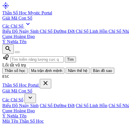
flare
Thần Số Học
Mystic Portal
Giải Mã Con Số
expand_more
Các Chỉ Số
Biểu Đồ Ngày Sinh
Chỉ Số Đường Đời
Chỉ Số Linh Hồn
Chỉ Số Nh
Cung Hoàng Đạo
Ý Nghĩa Tên
search
bubble_chart
Tìm
Lối tắt vũ trụ
Thần số học
Ma trận định mệnh
Năm thế hệ
Bản đồ sao
ESC
close
Thần Số Học
Portal
Giải Mã Con Số
expand_more
Các Chỉ Số
Biểu Đồ Ngày Sinh
Chỉ Số Đường Đời
Chỉ Số Linh Hồn
Chỉ Số Nh
Cung Hoàng Đạo
Ý Nghĩa Tên
Mũi Tên Thần Số Học