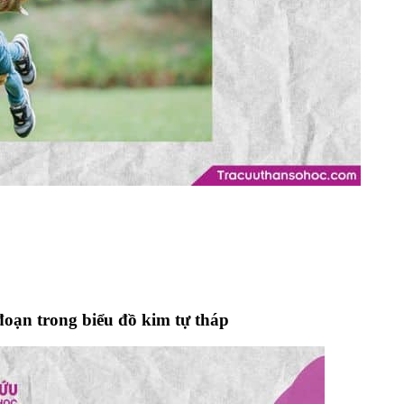
 đoạn trong biểu đồ kim tự tháp