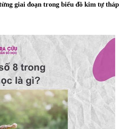
 từng giai đoạn trong biểu đồ kim tự tháp