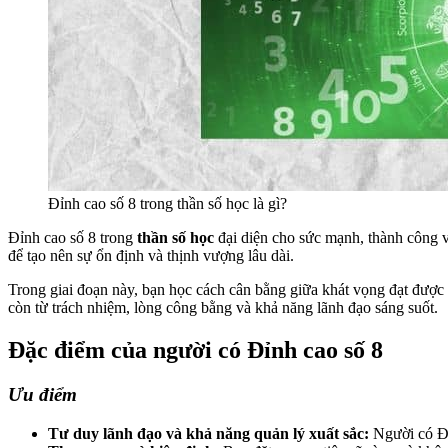
Đỉnh cao số 8 trong thần số học là gì?
Đỉnh cao số 8 trong
thần số học
đại diện cho sức mạnh, thành công vậ
để tạo nên sự ổn định và thịnh vượng lâu dài.
Trong giai đoạn này, bạn học cách cân bằng giữa khát vọng đạt được 
còn từ trách nhiệm, lòng công bằng và khả năng lãnh đạo sáng suốt.
Đặc điểm của người có Đỉnh cao số 8
Ưu điểm
Tư duy lãnh đạo và khả năng quản lý xuất sắc:
Người có Đỉn