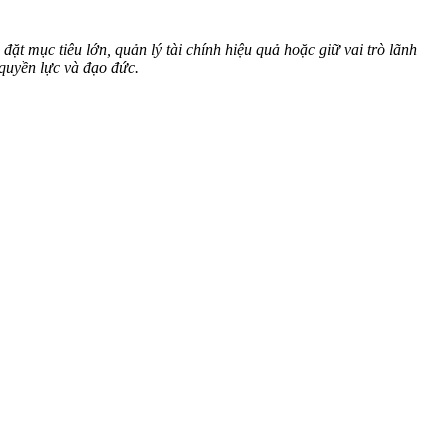
t mục tiêu lớn, quản lý tài chính hiệu quả hoặc giữ vai trò lãnh
quyền lực và đạo đức.