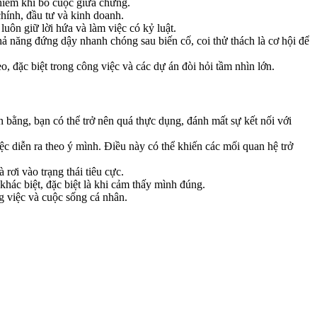
 hiếm khi bỏ cuộc giữa chừng.
 chính, đầu tư và kinh doanh.
uôn giữ lời hứa và làm việc có kỷ luật.
hả năng đứng dậy nhanh chóng sau biến cố, coi thử thách là cơ hội để
o, đặc biệt trong công việc và các dự án đòi hỏi tầm nhìn lớn.
bằng, bạn có thể trở nên quá thực dụng, đánh mất sự kết nối với
c diễn ra theo ý mình. Điều này có thể khiến các mối quan hệ trở
 rơi vào trạng thái tiêu cực.
ác biệt, đặc biệt là khi cảm thấy mình đúng.
ng việc và cuộc sống cá nhân.