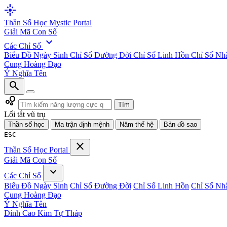
flare
Thần Số Học
Mystic Portal
Giải Mã Con Số
expand_more
Các Chỉ Số
Biểu Đồ Ngày Sinh
Chỉ Số Đường Đời
Chỉ Số Linh Hồn
Chỉ Số Nh
Cung Hoàng Đạo
Ý Nghĩa Tên
search
bubble_chart
Tìm
Lối tắt vũ trụ
Thần số học
Ma trận định mệnh
Năm thế hệ
Bản đồ sao
ESC
close
Thần Số Học
Portal
Giải Mã Con Số
expand_more
Các Chỉ Số
Biểu Đồ Ngày Sinh
Chỉ Số Đường Đời
Chỉ Số Linh Hồn
Chỉ Số Nh
Cung Hoàng Đạo
Ý Nghĩa Tên
Đỉnh Cao Kim Tự Tháp