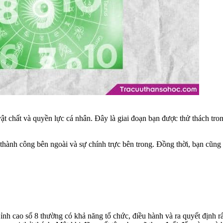
t chất và quyền lực cá nhân. Đây là giai đoạn bạn được thử thách trong
thành công bên ngoài và sự chính trực bên trong. Đồng thời, bạn cũng h
h cao số 8 thường có khả năng tổ chức, điều hành và ra quyết định rất