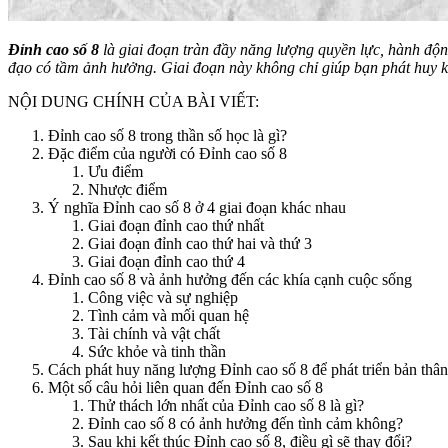
Đỉnh cao số 8
là giai đoạn tràn đầy năng lượng quyền lực, hành động
đạo có tầm ảnh hưởng. Giai đoạn này không chỉ giúp bạn phát huy k
NỘI DUNG CHÍNH CỦA BÀI VIẾT:
Đỉnh cao số 8 trong thần số học là gì?
Đặc điểm của người có Đỉnh cao số 8
Ưu điểm
Nhược điểm
Ý nghĩa Đỉnh cao số 8 ở 4 giai đoạn khác nhau
Giai đoạn đỉnh cao thứ nhất
Giai đoạn đỉnh cao thứ hai và thứ 3
Giai đoạn đỉnh cao thứ 4
Đỉnh cao số 8 và ảnh hưởng đến các khía cạnh cuộc sống
Công việc và sự nghiệp
Tình cảm và mối quan hệ
Tài chính và vật chất
Sức khỏe và tinh thần
Cách phát huy năng lượng Đỉnh cao số 8 để phát triển bản thân
Một số câu hỏi liên quan đến Đỉnh cao số 8
Thử thách lớn nhất của Đỉnh cao số 8 là gì?
Đỉnh cao số 8 có ảnh hưởng đến tình cảm không?
Sau khi kết thúc Đỉnh cao số 8, điều gì sẽ thay đổi?