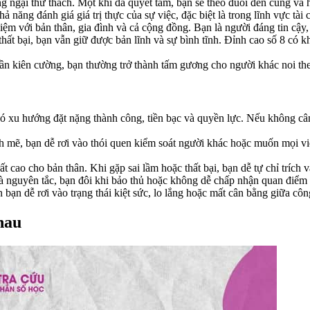
g ngại thử thách. Một khi đã quyết tâm, bạn sẽ theo đuổi đến cùng và
ả năng đánh giá giá trị thực của sự việc, đặc biệt là trong lĩnh vực tài
m với bản thân, gia đình và cả cộng đồng. Bạn là người đáng tin cậy, l
ất bại, bạn vẫn giữ được bản lĩnh và sự bình tĩnh. Đỉnh cao số 8 có k
thần kiên cường, bạn thường trở thành tấm gương cho người khác noi the
 xu hướng đặt nặng thành công, tiền bạc và quyền lực. Nếu không cân 
 mẽ, bạn dễ rơi vào thói quen kiểm soát người khác hoặc muốn mọi việ
 cao cho bản thân. Khi gặp sai lầm hoặc thất bại, bạn dễ tự chỉ trích và
nguyên tắc, bạn đôi khi bảo thủ hoặc không dễ chấp nhận quan điểm kh
bạn dễ rơi vào trạng thái kiệt sức, lo lắng hoặc mất cân bằng giữa cô
hau