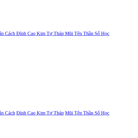
ân Cách
Đỉnh Cao Kim Tự Tháp
Mũi Tên Thần Số Học
ân Cách
Đỉnh Cao Kim Tự Tháp
Mũi Tên Thần Số Học