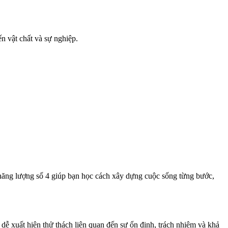
n vật chất và sự nghiệp.
 năng lượng số 4 giúp bạn học cách xây dựng cuộc sống từng bước,
dễ xuất hiện thử thách liên quan đến sự ổn định, trách nhiệm và khả