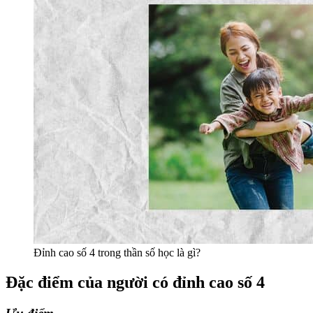
Đỉnh cao số 4 trong thần số học là gì?
Đặc điểm của người có đỉnh cao số 4