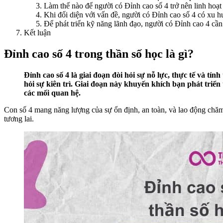
Làm thế nào để người có Đỉnh cao số 4 trở nên linh hoạt
Khi đối diện với vấn đề, người có Đỉnh cao số 4 có xu 
Để phát triển kỹ năng lãnh đạo, người có Đỉnh cao 4 cần 
Kết luận
Đỉnh cao số 4 trong thần số học là gì?
Đỉnh cao số 4 là giai đoạn đòi hỏi sự nỗ lực, thực tế và tí
hỏi sự kiên trì. Giai đoạn này khuyến khích bạn phát triển 
các mối quan hệ.
Con số 4 mang năng lượng của sự ổn định, an toàn, và lao động chăm 
tương lai.