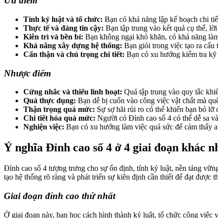
Ưu điểm
Tính kỷ luật và tổ chức:
Bạn có khả năng lập kế hoạch chi tiết,
Thực tế và đáng tin cậy:
Bạn tập trung vào kết quả cụ thể, lờ
Kiên trì và bền bỉ:
Bạn không ngại khó khăn, có khả năng làm vi
Khả năng xây dựng hệ thống:
Bạn giỏi trong việc tạo ra cấu 
Cẩn thận và chú trọng chi tiết:
Bạn có xu hướng kiểm tra kỹ l
Nhược điểm
Cứng nhắc và thiếu linh hoạt:
Quá tập trung vào quy tắc khiế
Quá thực dụng:
Bạn dễ bị cuốn vào công việc vật chất mà quê
Thận trọng quá mức:
Sự sợ hãi rủi ro có thể khiến bạn bỏ lỡ 
Chi tiết hóa quá mức:
Người có Đỉnh cao số 4 có thể dễ sa vào 
Nghiện việc:
Bạn có xu hướng làm việc quá sức để cảm thấy an 
Ý nghĩa Đỉnh cao số 4 ở 4 giai đoạn khác n
Đỉnh cao số 4 tượng trưng cho sự ổn định, tính kỷ luật, nền tảng vữn
tạo hệ thống rõ ràng và phát triển sự kiên định cần thiết để đạt được t
Giai đoạn đỉnh cao thứ nhất
Ở giai đoạn này, bạn học cách hình thành kỷ luật, tổ chức công việc 