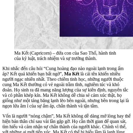
Ma Kết (Capricorn) – đứa con của Sao Thổ, hành tinh
của kỷ luật, trách nhiệm và sự trưởng thành.
Khi nhắc đến câu hỏi “Cung hoàng đạo nào ngoài lạnh trong ấm
áp? Kết quả khiến bạn bất ngờ”,
Ma Kết
là cái tên khiến nhiều
người ngạc nhiên nhất. Theo chiêm tinh học, những người thuộc
cung Ma Kết thường có vẻ ngoài trầm tĩnh, nghiêm túc và khó
đoán. Họ sinh ra đã mang năng lượng của sự kiên định, nguyên tắc
và có phần khép kín. Ma Kết không dễ chia sẻ cảm xúc thật, họ
giống như một tảng băng lạnh lẽo bên ngoài, nhưng bên trong lại là
ngọn lửa âm ỉ của sự ấm áp, chân thành và tận tâm.
Vốn là người “nóng chậm”, Ma Kết không dễ dàng mở lòng hay thể
hiện bản thân chỉ sau vài lần gặp gỡ. Họ cần thời gian để quan sát,
tìm hiểu và cảm nhận sự chân thành của người khác. Chính vì thế,
với những ai mới tiếp xúc, Ma Kết có thể bị hiểu lầm là lạnh lùng,