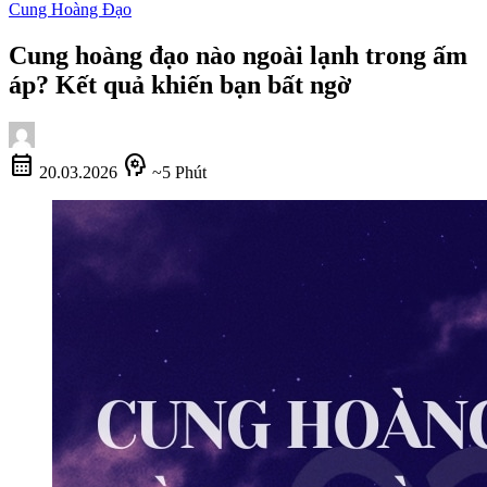
Cung Hoàng Đạo
Cung hoàng đạo nào ngoài lạnh trong ấm
áp? Kết quả khiến bạn bất ngờ
calendar_month
psychology
20.03.2026
~5 Phút