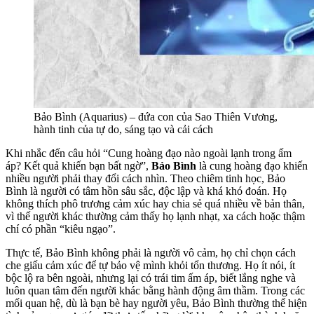
Bảo Bình (Aquarius) – đứa con của Sao Thiên Vương,
hành tinh của tự do, sáng tạo và cải cách
Khi nhắc đến câu hỏi “Cung hoàng đạo nào ngoài lạnh trong ấm
áp? Kết quả khiến bạn bất ngờ”,
Bảo Bình
là cung hoàng đạo khiến
nhiều người phải thay đổi cách nhìn. Theo chiêm tinh học, Bảo
Bình là người có tâm hồn sâu sắc, độc lập và khá khó đoán. Họ
không thích phô trương cảm xúc hay chia sẻ quá nhiều về bản thân,
vì thế người khác thường cảm thấy họ lạnh nhạt, xa cách hoặc thậm
chí có phần “kiêu ngạo”.
Thực tế, Bảo Bình không phải là người vô cảm, họ chỉ chọn cách
che giấu cảm xúc để tự bảo vệ mình khỏi tổn thương. Họ ít nói, ít
bộc lộ ra bên ngoài, nhưng lại có trái tim ấm áp, biết lắng nghe và
luôn quan tâm đến người khác bằng hành động âm thầm. Trong các
mối quan hệ, dù là bạn bè hay người yêu, Bảo Bình thường thể hiện