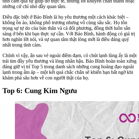
tình cảm qua sự giúp đỡ thực tế, những lời khuyên chân thành hoặc
những cử chỉ nhỏ đầy quan tâm.
Điều đặc biệt ở Bảo Bình là họ yêu thương một cách khác biệt –
không ồn ào, không phô trương nhưng vô cùng sâu sắc. Họ tôn
trọng sự tự do của bản thân và cả đối phương, đồng thời luôn sẵn
sàng ở bên khi bạn thực sự cần. Với Bảo Bình, hành động có giá trị
hơn nghìn lời nói, và sự quan tâm thật lòng mới là điều đáng quý
nhất trong tình cảm.
Chính vì vậy, ẩn sau vẻ ngoài điềm đạm, có chút lạnh lùng ấy là một
trái tim đầy yêu thương và lòng nhân hậu. Bảo Bình hoàn toàn xứng
đáng giữ vị trí Top 5 trong danh sách những cung hoàng đạo ngoài
lạnh trong ấm áp – một kết quả chắc chắn sẽ khiến bạn bất ngờ khi
khám phá sâu hơn về con người thật của họ.
Top 6: Cung Kim Ngưu