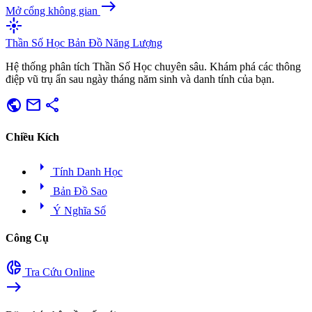
east
Mở cổng không gian
flare
Thần Số Học
Bản Đồ Năng Lượng
Hệ thống phân tích Thần Số Học chuyên sâu. Khám phá các thông
điệp vũ trụ ẩn sau ngày tháng năm sinh và danh tính của bạn.
public
mail
share
Chiều Kích
arrow_right
Tính Danh Học
arrow_right
Bản Đồ Sao
arrow_right
Ý Nghĩa Số
Công Cụ
donut_small
Tra Cứu Online
east