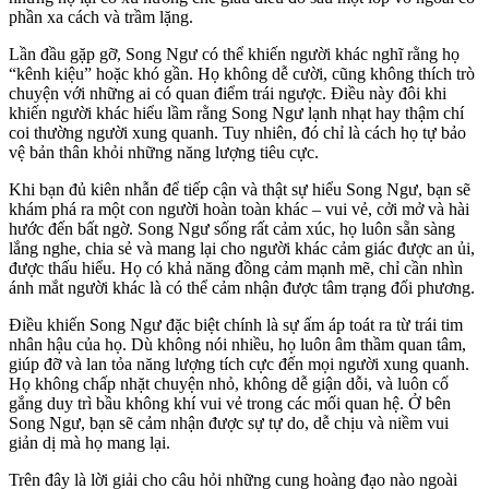
phần xa cách và trầm lặng.
Lần đầu gặp gỡ, Song Ngư có thể khiến người khác nghĩ rằng họ
“kênh kiệu” hoặc khó gần. Họ không dễ cười, cũng không thích trò
chuyện với những ai có quan điểm trái ngược. Điều này đôi khi
khiến người khác hiểu lầm rằng Song Ngư lạnh nhạt hay thậm chí
coi thường người xung quanh. Tuy nhiên, đó chỉ là cách họ tự bảo
vệ bản thân khỏi những năng lượng tiêu cực.
Khi bạn đủ kiên nhẫn để tiếp cận và thật sự hiểu Song Ngư, bạn sẽ
khám phá ra một con người hoàn toàn khác – vui vẻ, cởi mở và hài
hước đến bất ngờ. Song Ngư sống rất cảm xúc, họ luôn sẵn sàng
lắng nghe, chia sẻ và mang lại cho người khác cảm giác được an ủi,
được thấu hiểu. Họ có khả năng đồng cảm mạnh mẽ, chỉ cần nhìn
ánh mắt người khác là có thể cảm nhận được tâm trạng đối phương.
Điều khiến Song Ngư đặc biệt chính là sự ấm áp toát ra từ trái tim
nhân hậu của họ. Dù không nói nhiều, họ luôn âm thầm quan tâm,
giúp đỡ và lan tỏa năng lượng tích cực đến mọi người xung quanh.
Họ không chấp nhặt chuyện nhỏ, không dễ giận dỗi, và luôn cố
gắng duy trì bầu không khí vui vẻ trong các mối quan hệ. Ở bên
Song Ngư, bạn sẽ cảm nhận được sự tự do, dễ chịu và niềm vui
giản dị mà họ mang lại.
Trên đây là lời giải cho câu hỏi những cung hoàng đạo nào ngoài