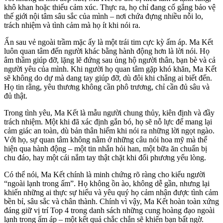
khô khan hoặc thiếu cảm xúc. Thực ra, họ chỉ đang cố gắng bảo vệ
thế giới nội tâm sâu sắc của mình – nơi chứa đựng nhiều nỗi lo,
trách nhiệm và tình cảm mà họ ít khi nói ra.
Ẩn sau vẻ ngoài trầm mặc ấy là một trái tim cực kỳ ấm áp. Ma Kết
luôn quan tâm đến người khác bằng hành động hơn là lời nói. Họ
âm thầm giúp đỡ, lặng lẽ đứng sau ủng hộ người thân, bạn bè và cả
người yêu của mình. Khi người họ quan tâm gặp khó khăn, Ma Kết
sẽ không do dự mà dang tay giúp đỡ, dù đôi khi chẳng ai biết đến.
Họ tin rằng, yêu thương không cần phô trương, chỉ cần đủ sâu và
đủ thật.
Trong tình yêu, Ma Kết là mẫu người chung thủy, kiên định và đầy
trách nhiệm. Một khi đã xác định gắn bó, họ sẽ nỗ lực để mang lại
cảm giác an toàn, dù bản thân hiếm khi nói ra những lời ngọt ngào.
Với họ, sự quan tâm không nằm ở những câu nói hoa mỹ mà thể
hiện qua hành động – một tin nhắn hỏi han, một bữa ăn chuẩn bị
chu đáo, hay một cái nắm tay thật chặt khi đối phương yếu lòng.
Có thể nói, Ma Kết chính là minh chứng rõ ràng cho kiểu người
“ngoài lạnh trong ấm”. Họ không ồn ào, không dễ gần, nhưng lại
khiến những ai thực sự hiểu và yêu quý họ cảm nhận được tình cảm
bền bỉ, sâu sắc và chân thành. Chính vì vậy, Ma Kết hoàn toàn xứng
đáng giữ vị trí Top 4 trong danh sách những cung hoàng đạo ngoài
lạnh trong ấm áp – một kết quả chắc chắn sẽ khiến bạn bất ngờ.