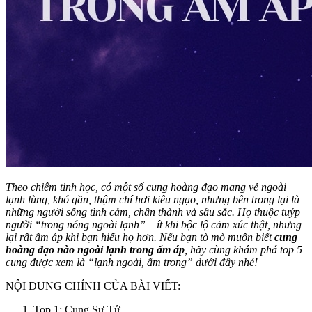
Theo chiêm tinh học, có một số cung hoàng đạo mang vẻ ngoài
lạnh lùng, khó gần, thậm chí hơi kiêu ngạo, nhưng bên trong lại là
những người sống tình cảm, chân thành và sâu sắc. Họ thuộc tuýp
người “trong nóng ngoài lạnh” – ít khi bộc lộ cảm xúc thật, nhưng
lại rất ấm áp khi bạn hiểu họ hơn. Nếu bạn tò mò muốn biết
cung
hoàng đạo nào ngoài lạnh trong ấm áp
, hãy cùng khám phá top 5
cung được xem là “lạnh ngoài, ấm trong” dưới đây nhé!
NỘI DUNG CHÍNH CỦA BÀI VIẾT:
Top 1: Cung Sư Tử