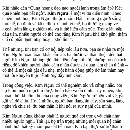
Khi nhắc đến “Cung hoàng đạo nào ngoài lạnh trong ấm áp? Kết
quả khiến bạn bất ngờ”,
Kim Ngưu
là một ví dụ điển hình. Theo
chiêm tinh học, Kim Ngưu thuộc nhóm Đất – những người sống
thực tế, ổn định và kiên định. Chính vì thế, họ thường mang vẻ
ngoài trầm lặng, nghiêm túc và ít thể hiện cảm xúc. Trong lần gặp
đầu tiên, nhiều người có thể cho rằng Kim Ngưu khá khó gần, thậm
chí có phần lạnh nhạt hoặc “khó tính”.
Thế nhưng, khi bạn có cơ hội tiếp xúc lâu hơn, bạn sẽ nhận ra một
Kim Ngưu hoàn toàn khác: ấm áp, hài hước và thân thiện đến bất
ngờ. Kim Ngưu không giỏi thể hiện bằng lời nói, nhưng họ có cách
riêng để khiến người khác cảm nhận được sự quan tâm chân thành –
có thể là một cái gật đầu nhẹ, một hành động giúp đỡ âm thầm hay
một lời khuyên thực tế nhưng đầy tình cảm.
Trong công việc, Kim Ngưu có thể nghiêm túc và cứng nhắc, bởi
họ luôn muốn mọi thứ được hoàn hảo và ổn định. Tuy nhiên, khi
thoát khỏi khuôn khổ của công việc, Kim Ngưu trở nên vui vẻ, gần
gũi và dễ chịu. Họ là những người bạn đáng tin cậy, sẵn sàng lắng
nghe và chia sẻ, dù bản thân ít khi nói ra suy nghĩ của mình.
Kim Ngưu cũng không phải là người quá coi trọng vật chất như
nhiều người nghĩ. Trái lại, họ trân trọng những mối quan hệ chân
thành hơn bất kỳ món quà đắt tiền nào. Khi bạn thực sự trở thành