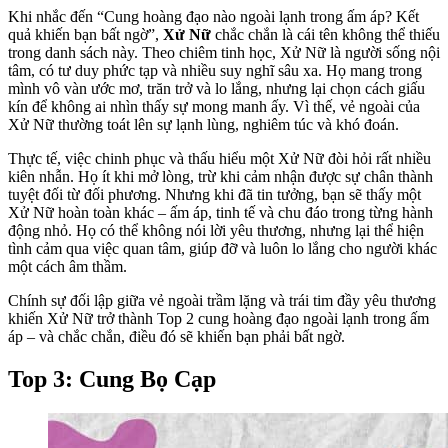
Khi nhắc đến “Cung hoàng đạo nào ngoài lạnh trong ấm áp? Kết
quả khiến bạn bất ngờ”,
Xử Nữ
chắc chắn là cái tên không thể thiếu
trong danh sách này. Theo chiêm tinh học, Xử Nữ là người sống nội
tâm, có tư duy phức tạp và nhiều suy nghĩ sâu xa. Họ mang trong
mình vô vàn ước mơ, trăn trở và lo lắng, nhưng lại chọn cách giấu
kín để không ai nhìn thấy sự mong manh ấy. Vì thế, vẻ ngoài của
Xử Nữ thường toát lên sự lạnh lùng, nghiêm túc và khó đoán.
Thực tế, việc chinh phục và thấu hiểu một Xử Nữ đòi hỏi rất nhiều
kiên nhẫn. Họ ít khi mở lòng, trừ khi cảm nhận được sự chân thành
tuyệt đối từ đối phương. Nhưng khi đã tin tưởng, bạn sẽ thấy một
Xử Nữ hoàn toàn khác – ấm áp, tinh tế và chu đáo trong từng hành
động nhỏ. Họ có thể không nói lời yêu thương, nhưng lại thể hiện
tình cảm qua việc quan tâm, giúp đỡ và luôn lo lắng cho người khác
một cách âm thầm.
Chính sự đối lập giữa vẻ ngoài trầm lặng và trái tim đầy yêu thương
khiến Xử Nữ trở thành Top 2 cung hoàng đạo ngoài lạnh trong ấm
áp – và chắc chắn, điều đó sẽ khiến bạn phải bất ngờ.
Top 3: Cung Bọ Cạp