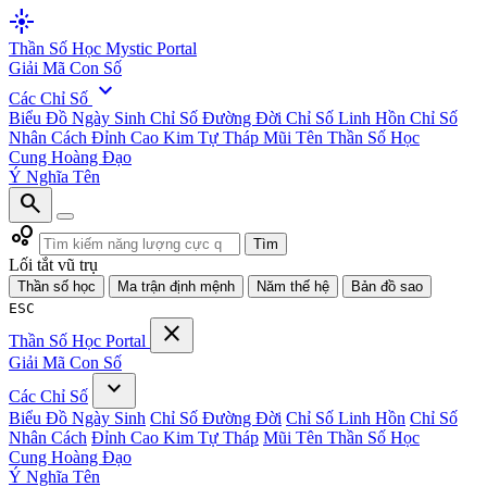
flare
Thần Số Học
Mystic Portal
Giải Mã Con Số
expand_more
Các Chỉ Số
Biểu Đồ Ngày Sinh
Chỉ Số Đường Đời
Chỉ Số Linh Hồn
Chỉ Số
Nhân Cách
Đỉnh Cao Kim Tự Tháp
Mũi Tên Thần Số Học
Cung Hoàng Đạo
Ý Nghĩa Tên
search
bubble_chart
Tìm
Lối tắt vũ trụ
Thần số học
Ma trận định mệnh
Năm thế hệ
Bản đồ sao
ESC
close
Thần Số Học
Portal
Giải Mã Con Số
expand_more
Các Chỉ Số
Biểu Đồ Ngày Sinh
Chỉ Số Đường Đời
Chỉ Số Linh Hồn
Chỉ Số
Nhân Cách
Đỉnh Cao Kim Tự Tháp
Mũi Tên Thần Số Học
Cung Hoàng Đạo
Ý Nghĩa Tên