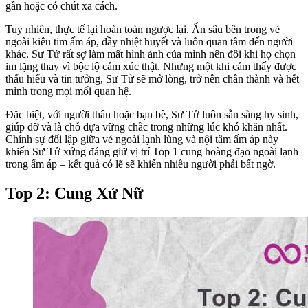
gần hoặc có chút xa cách.
Tuy nhiên, thực tế lại hoàn toàn ngược lại. Ẩn sâu bên trong vẻ
ngoài kiêu tim ấm áp, đầy nhiệt huyết và luôn quan tâm đến người
khác. Sư Tử rất sợ làm mất hình ảnh của mình nên đôi khi họ chọn
im lặng thay vì bộc lộ cảm xúc thật. Nhưng một khi cảm thấy được
thấu hiểu và tin tưởng, Sư Tử sẽ mở lòng, trở nên chân thành và hết
mình trong mọi mối quan hệ.
Đặc biệt, với người thân hoặc bạn bè, Sư Tử luôn sẵn sàng hy sinh,
giúp đỡ và là chỗ dựa vững chắc trong những lúc khó khăn nhất.
Chính sự đối lập giữa vẻ ngoài lạnh lùng và nội tâm ấm áp này
khiến Sư Tử xứng đáng giữ vị trí Top 1 cung hoàng đạo ngoài lạnh
trong ấm áp – kết quả có lẽ sẽ khiến nhiều người phải bất ngờ.
Top 2: Cung Xử Nữ