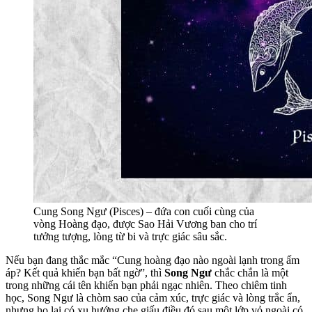
Cung Song Ngư (Pisces) – đứa con cuối cùng của
vòng Hoàng đạo, được Sao Hải Vương ban cho trí
tưởng tượng, lòng từ bi và trực giác sâu sắc.
Nếu bạn đang thắc mắc “Cung hoàng đạo nào ngoài lạnh trong ấm
áp? Kết quả khiến bạn bất ngờ”, thì
Song Ngư
chắc chắn là một
trong những cái tên khiến bạn phải ngạc nhiên. Theo chiêm tinh
học, Song Ngư là chòm sao của cảm xúc, trực giác và lòng trắc ẩn,
nhưng họ lại có xu hướng che giấu điều đó sau một lớp vỏ ngoài có