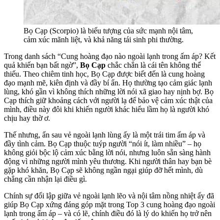
Bọ Cạp (Scorpio) là biểu tượng của sức mạnh nội tâm,
cảm xúc mãnh liệt, và khả năng tái sinh phi thường.
Trong danh sách “Cung hoàng đạo nào ngoài lạnh trong ấm áp? Kết
quả khiến bạn bất ngờ”,
Bọ Cạp
chắc chắn là cái tên không thể
thiếu. Theo chiêm tinh học, Bọ Cạp được biết đến là cung hoàng
đạo mạnh mẽ, kiên định và đầy bí ẩn. Họ thường tạo cảm giác lạnh
lùng, khó gần vì không thích những lời nói xã giao hay nịnh bợ. Bọ
Cạp thích giữ khoảng cách với người lạ để bảo vệ cảm xúc thật của
mình, điều này đôi khi khiến người khác hiểu lầm họ là người khó
chịu hay thờ ơ.
Thế nhưng, ẩn sau vẻ ngoài lạnh lùng ấy là một trái tim ấm áp và
đầy tình cảm. Bọ Cạp thuộc tuýp người “nói ít, làm nhiều” – họ
không giỏi bộc lộ cảm xúc bằng lời nói, nhưng luôn sẵn sàng hành
động vì những người mình yêu thương. Khi người thân hay bạn bè
gặp khó khăn, Bọ Cạp sẽ không ngần ngại giúp đỡ hết mình, dù
chẳng cần nhận lại điều gì.
Chính sự đối lập giữa vẻ ngoài lạnh lẽo và nội tâm nồng nhiệt ấy đã
giúp Bọ Cạp xứng đáng góp mặt trong Top 3 cung hoàng đạo ngoài
lạnh trong ấm áp – và có lẽ, chính điều đó là lý do khiến họ trở nên