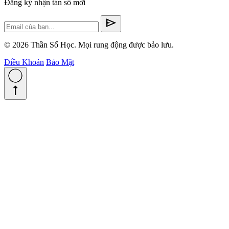
Đăng ký nhận tần số mới
send
© 2026 Thần Số Học. Mọi rung động được bảo lưu.
Điều Khoản
Bảo Mật
straight