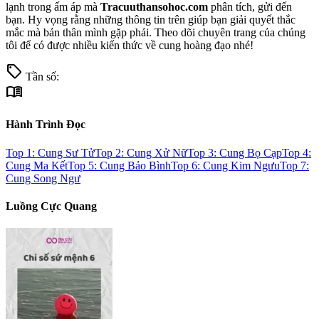
lạnh trong ấm áp mà
Tracuuthansohoc.com
phân tích, gửi đến
bạn. Hy vọng rằng những thông tin trên giúp bạn giải quyết thắc
mắc mà bản thân mình gặp phải. Theo dõi chuyên trang của chúng
tôi để có được nhiều kiến thức về cung hoàng đạo nhé!
sell
Tần số:
menu_book
Hành Trình Đọc
Top 1: Cung Sư Tử
Top 2: Cung Xử Nữ
Top 3: Cung Bọ Cạp
Top 4:
Cung Ma Kết
Top 5: Cung Bảo Bình
Top 6: Cung Kim Ngưu
Top 7:
Cung Song Ngư
Luồng Cực Quang