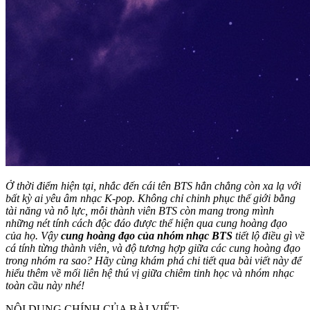
Ở thời điểm hiện tại, nhắc đến cái tên BTS hẳn chẳng còn xa lạ với
bất kỳ ai yêu âm nhạc K-pop. Không chỉ chinh phục thế giới bằng
tài năng và nỗ lực, mỗi thành viên BTS còn mang trong mình
những nét tính cách độc đáo được thể hiện qua cung hoàng đạo
của họ. Vậy
cung hoàng đạo của nhóm nhạc BTS
tiết lộ điều gì về
cá tính từng thành viên, và độ tương hợp giữa các cung hoàng đạo
trong nhóm ra sao? Hãy cùng khám phá chi tiết qua bài viết này để
hiểu thêm về mối liên hệ thú vị giữa chiêm tinh học và nhóm nhạc
toàn cầu này nhé!
NỘI DUNG CHÍNH CỦA BÀI VIẾT: