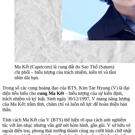
Ma Kết (Capricorn) là cung đất do Sao Thổ (Saturn)
chi phối – biểu tượng của trách nhiệm, kiên trì và tầm
nhìn dài hạn.
Trong số các cung hoàng đạo của BTS, Kim Tae Hyung (V) là đại
diện tiêu biểu cho
cung Ma Kết
– biểu tượng của sự kiên định,
trách nhiệm và kỷ luật. Sinh ngày 30/12/1997, V mang năng lượng
của Ma Kết: trầm tĩnh, chăm chỉ và luôn nỗ lực để hoàn thiện bản
thân.
Tính cách Ma Kết của V (BTS) thể hiện rõ qua cách anh nghiêm
túc với âm nhạc nhưng vẫn giữ nét hóm hỉnh, gần gũi. V sở hữu vẻ
ngoài điển trai, phong thái trưởng thành cùng nụ cười hình chữ nhật