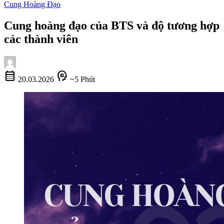
Cung Hoàng Đạo
Cung hoàng đạo của BTS và độ tương hợp
các thành viên
calendar_month
psychology
20.03.2026
~5 Phút