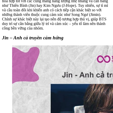
hòa hợp tốt với các cung mang năng lượng nhẹ nhàng và cân bằng
như Thiên Bình (Jin) hay Kim Ngưu (J-Hope). Tuy nhiên, sự tỉ mỉ
và cầu toàn đôi khi khiến anh có cách tiếp cận khác biệt so với
những thành viên thuộc cung cảm xúc như Song Ngư (Jimin).
Chính sự khác biệt này lại tạo nên độ tương hợp thú vị, giúp BTS
duy trì sự cân bằng giữa lý trí và cảm xúc – yếu tố làm nên thành
công bền vững của nhóm.
Jin – Anh cả truyền cảm hứng