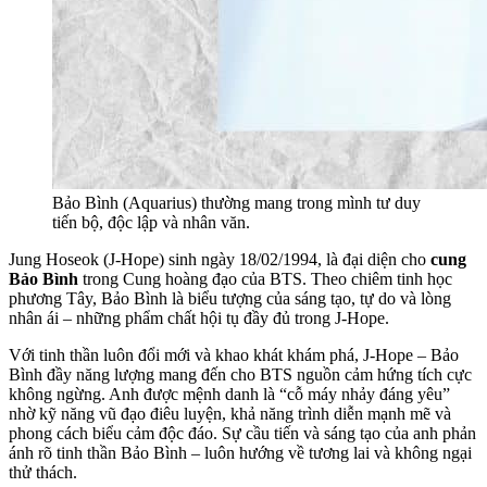
Bảo Bình (Aquarius) thường mang trong mình tư duy
tiến bộ, độc lập và nhân văn.
Jung Hoseok (J-Hope) sinh ngày 18/02/1994, là đại diện cho
cung
Bảo Bình
trong Cung hoàng đạo của BTS. Theo chiêm tinh học
phương Tây, Bảo Bình là biểu tượng của sáng tạo, tự do và lòng
nhân ái – những phẩm chất hội tụ đầy đủ trong J-Hope.
Với tinh thần luôn đổi mới và khao khát khám phá, J-Hope – Bảo
Bình đầy năng lượng mang đến cho BTS nguồn cảm hứng tích cực
không ngừng. Anh được mệnh danh là “cỗ máy nhảy đáng yêu”
nhờ kỹ năng vũ đạo điêu luyện, khả năng trình diễn mạnh mẽ và
phong cách biểu cảm độc đáo. Sự cầu tiến và sáng tạo của anh phản
ánh rõ tinh thần Bảo Bình – luôn hướng về tương lai và không ngại
thử thách.