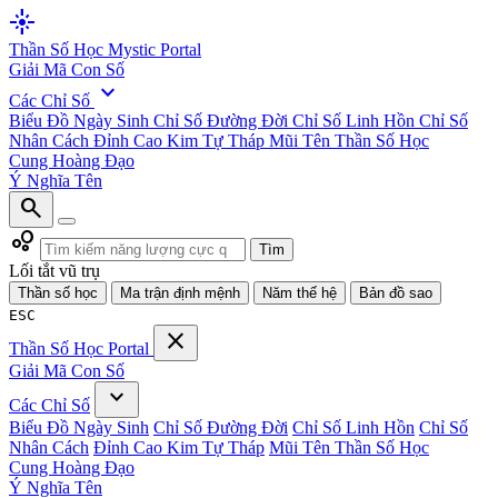
flare
Thần Số Học
Mystic Portal
Giải Mã Con Số
expand_more
Các Chỉ Số
Biểu Đồ Ngày Sinh
Chỉ Số Đường Đời
Chỉ Số Linh Hồn
Chỉ Số
Nhân Cách
Đỉnh Cao Kim Tự Tháp
Mũi Tên Thần Số Học
Cung Hoàng Đạo
Ý Nghĩa Tên
search
bubble_chart
Tìm
Lối tắt vũ trụ
Thần số học
Ma trận định mệnh
Năm thế hệ
Bản đồ sao
ESC
close
Thần Số Học
Portal
Giải Mã Con Số
expand_more
Các Chỉ Số
Biểu Đồ Ngày Sinh
Chỉ Số Đường Đời
Chỉ Số Linh Hồn
Chỉ Số
Nhân Cách
Đỉnh Cao Kim Tự Tháp
Mũi Tên Thần Số Học
Cung Hoàng Đạo
Ý Nghĩa Tên