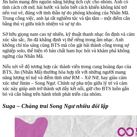
Jin luôn mang đến nguồn năng lượng tích cực cho nhóm. Anh có
tính cách cởi mở, hài hước và luôn biết cách khiến không khí trở
nên vui vẻ, đúng với tinh thần tự do phóng khoáng của Nhân Mã.
Trong công việc, anh lại rất nghiêm túc và tận tâm – một điểm cân
bằng thú vị giữa trách nhiệm và sự tự do.
Sở hữu giọng nam cao tự nhiên, kỹ thuật thanh nhạc ổn định và cảm
xúc sâu sắc, Jin đã khẳng định vị thế riêng trong âm nhạc. Anh
không chỉ tỏa sáng cùng BTS mà còn gặt hái thành công trong sự
nghiệp solo, thể hiện rõ bản chất ham học hỏi và khám phá không
ngừng của Nhân Mã.
Nếu xét về độ tương hợp các thành viên trong cung hoàng đạo của
BTS, Jin (Nhân Mã) thường hòa hợp tốt với những người mang
năng lượng trí tuệ và điềm tĩnh như RM – Xử Nữ, hay giàu cảm
xúc như Jimin – Song Ngư. Chính sự pha trộn giữa lý trí và cảm
xúc này giúp anh trở thành sợi dây kết nối, giữ cho BTS luôn gắn
bó và cân bằng trên hành trình phát triển của nhóm.
Suga – Chàng trai Song Ngư nhiều đối lập