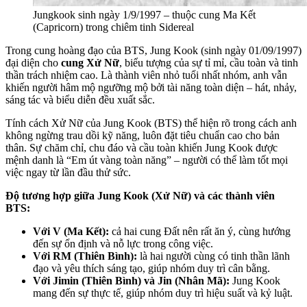
Jungkook sinh ngày 1/9/1997 – thuộc cung Ma Kết
(Capricorn) trong chiêm tinh Sidereal
Trong cung hoàng đạo của BTS, Jung Kook (sinh ngày 01/09/1997)
đại diện cho
cung Xử Nữ
, biểu tượng của sự tỉ mỉ, cầu toàn và tinh
thần trách nhiệm cao. Là thành viên nhỏ tuổi nhất nhóm, anh vẫn
khiến người hâm mộ ngưỡng mộ bởi tài năng toàn diện – hát, nhảy,
sáng tác và biểu diễn đều xuất sắc.
Tính cách Xử Nữ của Jung Kook (BTS) thể hiện rõ trong cách anh
không ngừng trau dồi kỹ năng, luôn đặt tiêu chuẩn cao cho bản
thân. Sự chăm chỉ, chu đáo và cầu toàn khiến Jung Kook được
mệnh danh là “Em út vàng toàn năng” – người có thể làm tốt mọi
việc ngay từ lần đầu thử sức.
Độ tương hợp giữa Jung Kook (Xử Nữ) và các thành viên
BTS:
Với V (Ma Kết):
cả hai cung Đất nên rất ăn ý, cùng hướng
đến sự ổn định và nỗ lực trong công việc.
Với RM (Thiên Bình):
là hai người cùng có tinh thần lãnh
đạo và yêu thích sáng tạo, giúp nhóm duy trì cân bằng.
Với Jimin (Thiên Bình) và Jin (Nhân Mã):
Jung Kook
mang đến sự thực tế, giúp nhóm duy trì hiệu suất và kỷ luật.