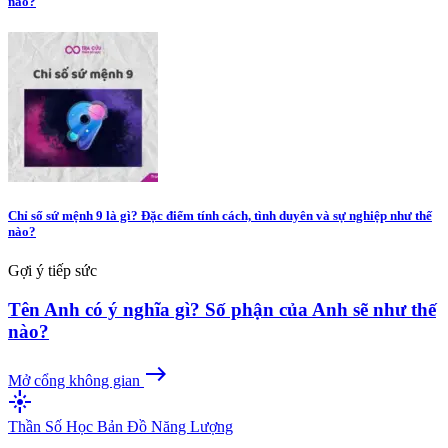
nào?
Chỉ số sứ mệnh 9 là gì? Đặc điểm tính cách, tình duyên và sự nghiệp như thế
nào?
Gợi ý tiếp sức
Tên Anh có ý nghĩa gì? Số phận của Anh sẽ như thế
nào?
east
Mở cổng không gian
flare
Thần Số Học
Bản Đồ Năng Lượng