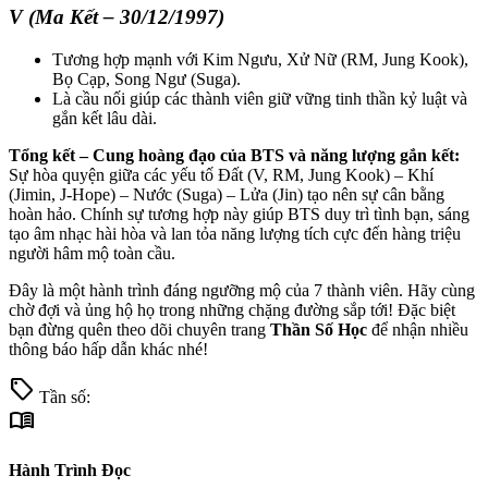
V (Ma Kết – 30/12/1997)
Tương hợp mạnh với Kim Ngưu, Xử Nữ (RM, Jung Kook),
Bọ Cạp, Song Ngư (Suga).
Là cầu nối giúp các thành viên giữ vững tinh thần kỷ luật và
gắn kết lâu dài.
Tổng kết – Cung hoàng đạo của BTS và năng lượng gắn kết:
Sự hòa quyện giữa các yếu tố Đất (V, RM, Jung Kook) – Khí
(Jimin, J-Hope) – Nước (Suga) – Lửa (Jin) tạo nên sự cân bằng
hoàn hảo. Chính sự tương hợp này giúp BTS duy trì tình bạn, sáng
tạo âm nhạc hài hòa và lan tỏa năng lượng tích cực đến hàng triệu
người hâm mộ toàn cầu.
Đây là một hành trình đáng ngưỡng mộ của 7 thành viên. Hãy cùng
chờ đợi và ủng hộ họ trong những chặng đường sắp tới! Đặc biệt
bạn đừng quên theo dõi chuyên trang
Thần Số Học
để nhận nhiều
thông báo hấp dẫn khác nhé!
sell
Tần số:
menu_book
Hành Trình Đọc