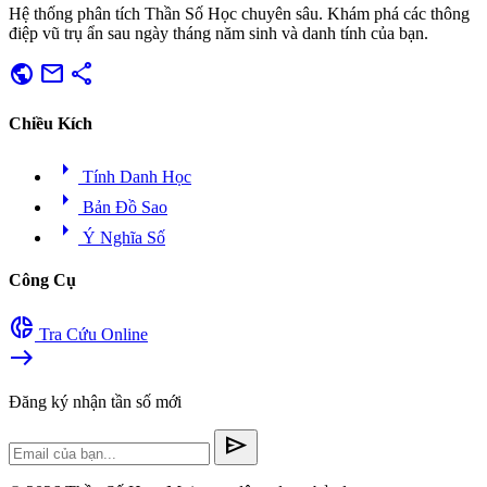
Hệ thống phân tích Thần Số Học chuyên sâu. Khám phá các thông
điệp vũ trụ ẩn sau ngày tháng năm sinh và danh tính của bạn.
public
mail
share
Chiều Kích
arrow_right
Tính Danh Học
arrow_right
Bản Đồ Sao
arrow_right
Ý Nghĩa Số
Công Cụ
donut_small
Tra Cứu Online
east
Đăng ký nhận tần số mới
send