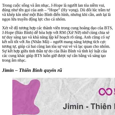
Trong cuộc sống và âm nhạc, J-Hope là người lan tỏa niềm vui,
đúng như tên gọi của anh – “Hope” (Hy vọng). Dù đôi lúc trầm tư
và khép kín như một Bảo Bình điển hình, nhưng khi cần, anh lại là
ngọn lửa truyền động lực cho cả nhóm.
Xét về độ tương hợp các thành viên trong cung hoàng đạo của BTS,
J-Hope (Bảo Bình) dễ hòa hợp với RM (Xử Nữ) nhờ cùng chia sẻ
tư duy sáng tạo và khả năng lập kế hoạch rõ ràng. Anh cũng có sự
kết nối tốt với Jin (Nhân Mã) – người mang năng lượng tích cực
tương tự, giúp cả hai cùng lan tỏa sự vui vẻ và lạc quan cho nhóm.
Sự kết hợp giữa tinh thần tự do của Bảo Bình và tính kỷ luật của
các cung khác giúp BTS luôn giữ được sự cân bằng và sáng tạo
trong âm nhạc.
Jimin – Thiên Bình quyến rũ