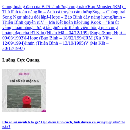
Cung hoàng đạo của BTS là những cung nào?
Rap Monster (RM) –
Thủ lĩnh toàn năng
Jin – Anh cả truyền cảm hứng
Suga – Chàng trai
Song Ngư nhiều đối lập
J-Hope – Bảo Bình đầy năng lượng
Jimin –
Thiên Bình quyến rũ
V – Ma Kết hoàn hảo
Jung Kook – “Em út
vàng” toàn năng
Tương tác giữa các thành viên thông qua cung
hoàng đạo của BTS
Jin (Nhân Mã – 04/12/1992)
Suga (Song Ngư –
09/03/1993)
J-Hope (Bảo Bình – 18/02/1994)
RM (Xử Nữ –
12/09/1994)
Jimin (Thiên Bình – 13/10/1995)
V (Ma Kết –
30/12/1997)
Luồng Cực Quang
Chỉ số sứ mệnh 6 là gì? Đặc điểm tính cách, tình duyên và sự nghiệp như thế
nào?