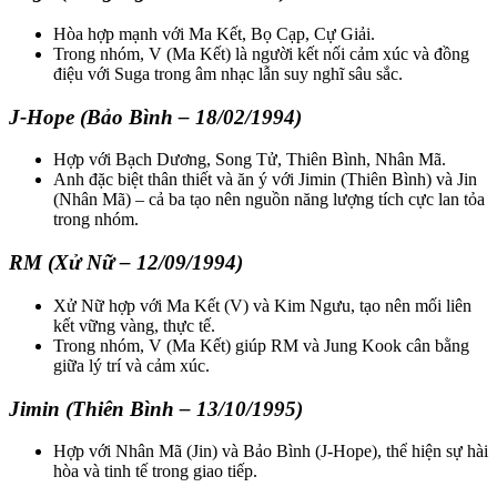
Hòa hợp mạnh với Ma Kết, Bọ Cạp, Cự Giải.
Trong nhóm, V (Ma Kết) là người kết nối cảm xúc và đồng
điệu với Suga trong âm nhạc lẫn suy nghĩ sâu sắc.
J-Hope (Bảo Bình – 18/02/1994)
Hợp với Bạch Dương, Song Tử, Thiên Bình, Nhân Mã.
Anh đặc biệt thân thiết và ăn ý với Jimin (Thiên Bình) và Jin
(Nhân Mã) – cả ba tạo nên nguồn năng lượng tích cực lan tỏa
trong nhóm.
RM (Xử Nữ – 12/09/1994)
Xử Nữ hợp với Ma Kết (V) và Kim Ngưu, tạo nên mối liên
kết vững vàng, thực tế.
Trong nhóm, V (Ma Kết) giúp RM và Jung Kook cân bằng
giữa lý trí và cảm xúc.
Jimin (Thiên Bình – 13/10/1995)
Hợp với Nhân Mã (Jin) và Bảo Bình (J-Hope), thể hiện sự hài
hòa và tinh tế trong giao tiếp.