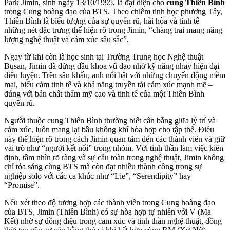
Park Jimin, sinh ngày 13/10/1995, là đại diện cho
cung Thiên Bình
trong Cung hoàng đạo của BTS. Theo chiêm tinh học phương Tây,
Thiên Bình là biểu tượng của sự quyến rũ, hài hòa và tinh tế –
những nét đặc trưng thể hiện rõ trong Jimin, “chàng trai mang năng
lượng nghệ thuật và cảm xúc sâu sắc”.
Ngay từ khi còn là học sinh tại Trường Trung học Nghệ thuật
Busan, Jimin đã đứng đầu khoa vũ đạo nhờ kỹ năng nhảy hiện đại
điêu luyện. Trên sân khấu, anh nổi bật với những chuyển động mềm
mại, biểu cảm tinh tế và khả năng truyền tải cảm xúc mạnh mẽ –
đúng với bản chất thẩm mỹ cao và tinh tế của một Thiên Bình
quyến rũ.
Người thuộc cung Thiên Bình thường biết cân bằng giữa lý trí và
cảm xúc, luôn mang lại bầu không khí hòa hợp cho tập thể. Điều
này thể hiện rõ trong cách Jimin quan tâm đến các thành viên và giữ
vai trò như “người kết nối” trong nhóm. Với tinh thần làm việc kiên
định, tầm nhìn rõ ràng và sự cầu toàn trong nghệ thuật, Jimin không
chỉ tỏa sáng cùng BTS mà còn đạt nhiều thành công trong sự
nghiệp solo với các ca khúc như “Lie”, “Serendipity” hay
“Promise”.
Nếu xét theo độ tương hợp các thành viên trong Cung hoàng đạo
của BTS, Jimin (Thiên Bình) có sự hòa hợp tự nhiên với V (Ma
Kết) nhờ sự đồng điệu trong cảm xúc và tinh thần nghệ thuật, đồng