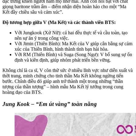
đặc trưng khiến người hâm mộ nhớ mãi. Anh còn nổi bật với chất
giọng baritone trầm ấm – điểm nhận diện hoàn hảo cho một “Ma
Kết đầy chiều sâu và cảm xúc”.
Độ tương hợp giữa V (Ma Kết) và các thành viên BTS:
Với Jungkook (Xử Nữ): cả hai đều thực tế và cầu toàn, tạo
nên sự ăn ý trong công việc.
Với Jimin (Thiên Bình): Ma Kết của V giúp cân bằng sự cảm
xúc của Thiên Bình, hình thành tình bạn hài hòa.
Với RM (Thiên Bình) và Suga (Song Ngư): V bổ sung sự ổn
định và kiên định, giúp nhóm phát triển bền vững.
Không chỉ là ca sĩ, V còn thử sức ở nhiều lĩnh vực như diễn xuất và
thời trang, minh chứng cho tinh thần Ma Kết không ngừng tiến
bước. Chính điều đó giúp anh trở thành một trong những “thần
tượng của thần tượng” – hình mẫu Ma Kết lý tưởng trong cung
hoàng đạo của BTS.
Jung Kook – “Em út vàng” toàn năng