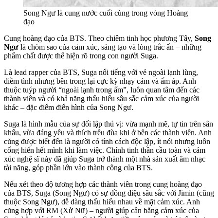
Song Ngư là cung nước cuối cùng trong vòng Hoàng
đạo
Cung hoàng đạo của BTS. Theo chiêm tinh học phương Tây,
Song
Ngư
là chòm sao của cảm xúc, sáng tạo và lòng trắc ẩn – những
phẩm chất được thể hiện rõ trong con người Suga.
Là lead rapper của BTS, Suga nổi tiếng với vẻ ngoài lạnh lùng,
điềm tĩnh nhưng bên trong lại cực kỳ nhạy cảm và ấm áp. Anh
thuộc tuýp người “ngoài lạnh trong ấm”, luôn quan tâm đến các
thành viên và có khả năng thấu hiểu sâu sắc cảm xúc của người
khác – đặc điểm điển hình của Song Ngư.
Suga là hình mẫu của sự đối lập thú vị: vừa mạnh mẽ, tự tin trên sân
khấu, vừa đáng yêu và thích trêu đùa khi ở bên các thành viên. Anh
cũng được biết đến là người có tính cách độc lập, ít nói nhưng luôn
cống hiến hết mình khi làm việc. Chính tinh thần cầu toàn và cảm
xúc nghệ sĩ này đã giúp Suga trở thành một nhà sản xuất âm nhạc
tài năng, góp phần lớn vào thành công của BTS.
Nếu xét theo độ tương hợp các thành viên trong cung hoàng đạo
của BTS, Suga (Song Ngư) có sự đồng điệu sâu sắc với Jimin (cũng
thuộc Song Ngư), dễ dàng thấu hiểu nhau về mặt cảm xúc. Anh
cũng hợp với RM (Xử Nữ) – người giúp cân bằng cảm xúc của