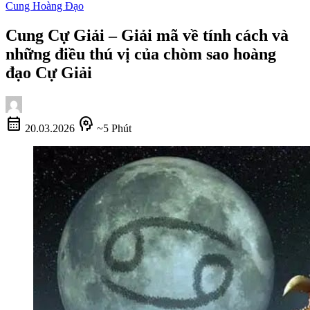
Cung Hoàng Đạo
Cung Cự Giải – Giải mã về tính cách và
những điều thú vị của chòm sao hoàng
đạo Cự Giải
calendar_month
psychology
20.03.2026
~5 Phút