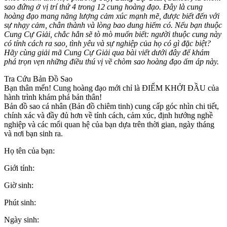
sao đứng ở vị trí thứ 4 trong 12 cung hoàng đạo. Đây là cung
hoàng đạo mang năng lượng cảm xúc mạnh mẽ, được biết đến với
sự nhạy cảm, chân thành và lòng bao dung hiếm có. Nếu bạn thuộc
Cung Cự Giải, chắc hẳn sẽ tò mò muốn biết: người thuộc cung này
có tính cách ra sao, tình yêu và sự nghiệp của họ có gì đặc biệt?
Hãy cùng giải mã Cung Cự Giải qua bài viết dưới đây để khám
phá trọn vẹn những điều thú vị về chòm sao hoàng đạo ấm áp này.
Tra Cứu Bản Đồ Sao
Bạn thân mến! Cung hoàng đạo mới chỉ là ĐIỂM KHỞI ĐẦU của
hành trình khám phá bản thân!
Bản đồ sao cá nhân (Bản đồ chiêm tinh) cung cấp góc nhìn chi tiết,
chính xác và đầy đủ hơn về tính cách, cảm xúc, định hướng nghề
nghiệp và các mối quan hệ của bạn dựa trên thời gian, ngày tháng
và nơi bạn sinh ra.
Họ tên của bạn:
Giới tính:
Giờ sinh:
Phút sinh:
Ngày sinh: