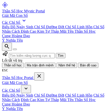
flare
Thần Số Học
Mystic Portal
Giải Mã Con Số
expand_more
Các Chỉ Số
Biểu Đồ Ngày Sinh
Chỉ Số Đường Đời
Chỉ Số Linh Hồn
Chỉ Số
Nhân Cách
Đỉnh Cao Kim Tự Tháp
Mũi Tên Thần Số Học
Cung Hoàng Đạo
Ý Nghĩa Tên
search
bubble_chart
Tìm
Lối tắt vũ trụ
Thần số học
Ma trận định mệnh
Năm thế hệ
Bản đồ sao
ESC
close
Thần Số Học
Portal
Giải Mã Con Số
expand_more
Các Chỉ Số
Biểu Đồ Ngày Sinh
Chỉ Số Đường Đời
Chỉ Số Linh Hồn
Chỉ Số
Nhân Cách
Đỉnh Cao Kim Tự Tháp
Mũi Tên Thần Số Học
Cung Hoàng Đạo
Ý Nghĩa Tên