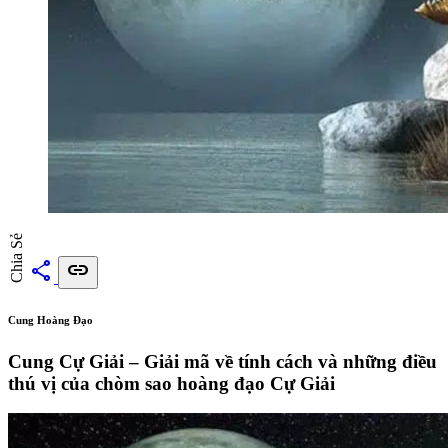
Chia Sẻ
share
link
Cung Hoàng Đạo
Cung Cự Giải – Giải mã về tính cách và những điều
thú vị của chòm sao hoàng đạo Cự Giải