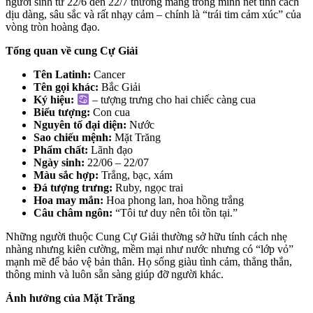
người sinh từ 22/6 đến 22/7 thường mang trong mình nét tính cách
dịu dàng, sâu sắc và rất nhạy cảm – chính là “trái tim cảm xúc” của
vòng tròn hoàng đạo.
Tổng quan về cung Cự Giải
Tên Latinh:
Cancer
Tên gọi khác:
Bắc Giải
Ký hiệu:
– tượng trưng cho hai chiếc càng cua
Biểu tượng:
Con cua
Nguyên tố đại diện:
Nước
Sao chiếu mệnh:
Mặt Trăng
Phẩm chất:
Lãnh đạo
Ngày sinh:
22/06 – 22/07
Màu sắc hợp:
Trắng, bạc, xám
Đá tượng trưng:
Ruby, ngọc trai
Hoa may mắn:
Hoa phong lan, hoa hồng trắng
Câu châm ngôn:
“Tôi tư duy nên tôi tồn tại.”
Những người thuộc Cung Cự Giải thường sở hữu tính cách nhẹ
nhàng nhưng kiên cường, mềm mại như nước nhưng có “lớp vỏ”
mạnh mẽ để bảo vệ bản thân. Họ sống giàu tình cảm, thẳng thắn,
thông minh và luôn sẵn sàng giúp đỡ người khác.
Ảnh hưởng của Mặt Trăng