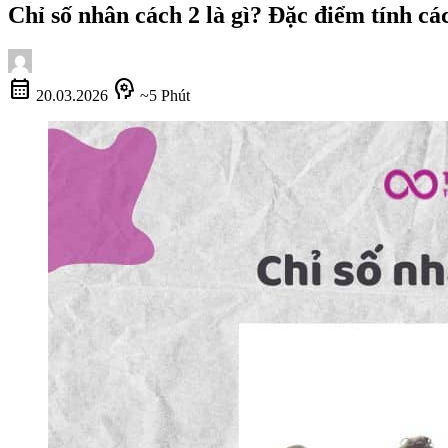
Chỉ số nhân cách 2 là gì? Đặc điểm tính cá
calendar_month
psychology
20.03.2026
~5 Phút