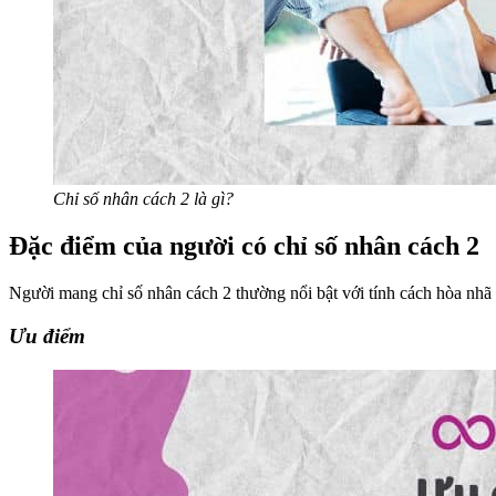
Chỉ số nhân cách 2 là gì?
Đặc điểm của người có chỉ số nhân cách 2
Người mang chỉ số nhân cách 2 thường nổi bật với tính cách hòa nhã v
Ưu điểm