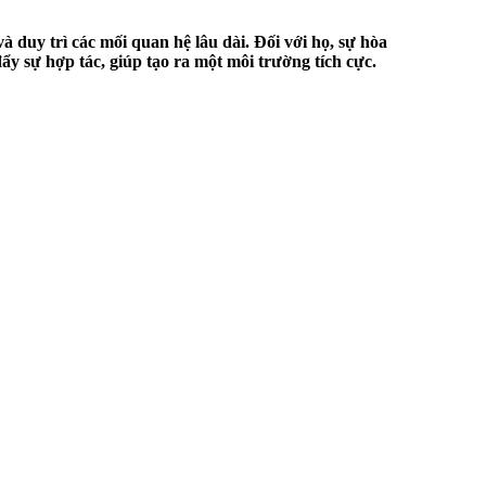
 duy trì các mối quan hệ lâu dài. Đối với họ, sự hòa
ẩy sự hợp tác, giúp tạo ra một môi trường tích cực.