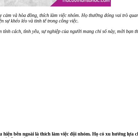
cảm và hòa đồng, thích làm việc nhóm. Họ thường đóng vai trò quan t
 sự khéo léo và tinh tế trong công việc.
 tính cách, tình yêu, sự nghiệp của người mang chỉ số này, mời bạn t
ểu hiện bên ngoài là thích làm việc đội nhóm. Họ có xu hướng lựa