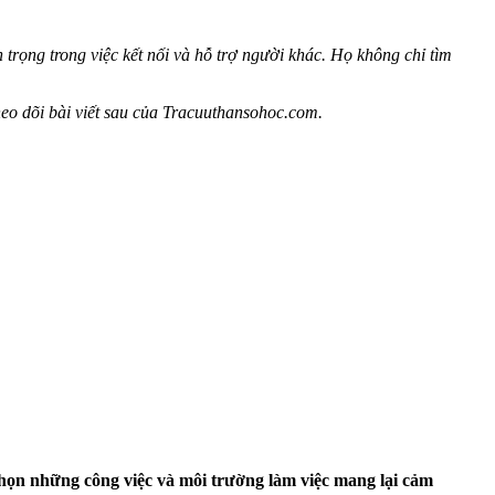
rọng trong việc kết nối và hỗ trợ người khác. Họ không chỉ tìm
heo dõi bài viết sau của Tracuuthansohoc.com.
 chọn những công việc và môi trường làm việc mang lại cảm