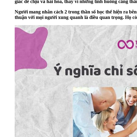
giác dễ chịu và hài hòa, thay vì những tình huống căng th
Người mang nhân cách 2 trong thần số học thể hiện ra bên 
thuận với mọi người xung quanh là điều quan trọng. Họ còn