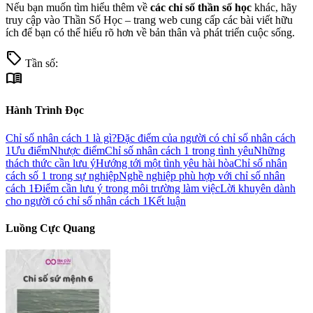
Nếu bạn muốn tìm hiểu thêm về
các chỉ số thần số học
khác, hãy
truy cập vào Thần Số Học – trang web cung cấp các bài viết hữu
ích để bạn có thể hiểu rõ hơn về bản thân và phát triển cuộc sống.
sell
Tần số:
menu_book
Hành Trình Đọc
Chỉ số nhân cách 1 là gì?
Đặc điểm của người có chỉ số nhân cách
1
Ưu điểm
Nhược điểm
Chỉ số nhân cách 1 trong tình yêu
Những
thách thức cần lưu ý
Hướng tới một tình yêu hài hòa
Chỉ số nhân
cách số 1 trong sự nghiệp
Nghề nghiệp phù hợp với chỉ số nhân
cách 1
Điểm cần lưu ý trong môi trường làm việc
Lời khuyên dành
cho người có chỉ số nhân cách 1
Kết luận
Luồng Cực Quang