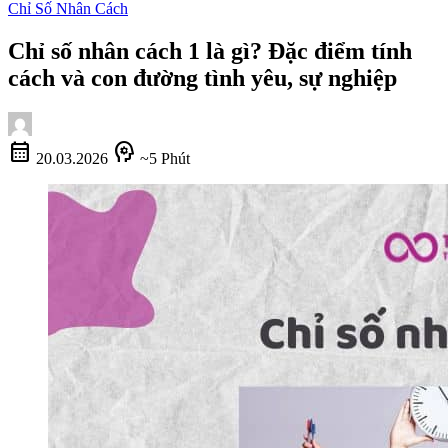
Chỉ Số Nhân Cách
Chỉ số nhân cách 1 là gì? Đặc điểm tính
cách và con đường tình yêu, sự nghiệp
calendar_month
psychology
20.03.2026
~5 Phút