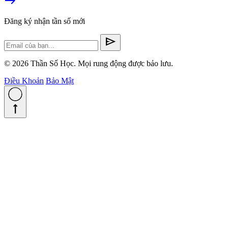
east
Đăng ký nhận tần số mới
send
© 2026 Thần Số Học. Mọi rung động được bảo lưu.
Điều Khoản
Bảo Mật
straight