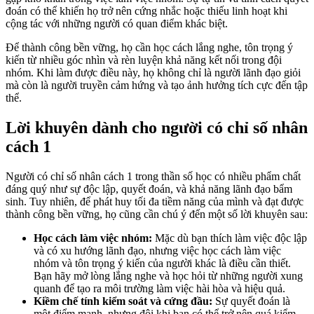
đoán có thể khiến họ trở nên cứng nhắc hoặc thiếu linh hoạt khi
cộng tác với những người có quan điểm khác biệt.
Để thành công bền vững, họ cần học cách lắng nghe, tôn trọng ý
kiến từ nhiều góc nhìn và rèn luyện khả năng kết nối trong đội
nhóm. Khi làm được điều này, họ không chỉ là người lãnh đạo giỏi
mà còn là người truyền cảm hứng và tạo ảnh hưởng tích cực đến tập
thể.
Lời khuyên dành cho người có chỉ số nhân
cách 1
Người có chỉ số nhân cách 1 trong thần số học có nhiều phẩm chất
đáng quý như sự độc lập, quyết đoán, và khả năng lãnh đạo bẩm
sinh. Tuy nhiên, để phát huy tối đa tiềm năng của mình và đạt được
thành công bền vững, họ cũng cần chú ý đến một số lời khuyên sau:
Học cách làm việc nhóm:
Mặc dù bạn thích làm việc độc lập
và có xu hướng lãnh đạo, nhưng việc học cách làm việc
nhóm và tôn trọng ý kiến của người khác là điều cần thiết.
Bạn hãy mở lòng lắng nghe và học hỏi từ những người xung
quanh để tạo ra môi trường làm việc hài hòa và hiệu quả.
Kiềm chế tính kiểm soát và cứng đầu:
Sự quyết đoán là
một điểm mạnh, nhưng đôi khi bạn có thể trở nên quá kiểm