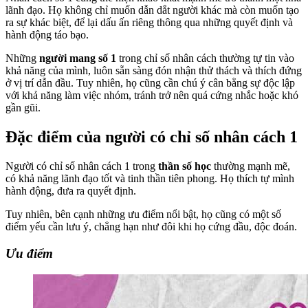
lãnh đạo. Họ không chỉ muốn dẫn dắt người khác mà còn muốn tạo
ra sự khác biệt, để lại dấu ấn riêng thông qua những quyết định và
hành động táo bạo.
Những
người mang số 1
trong chỉ số nhân cách thường tự tin vào
khả năng của mình, luôn sẵn sàng đón nhận thử thách và thích đứng
ở vị trí dẫn đầu. Tuy nhiên, họ cũng cần chú ý cân bằng sự độc lập
với khả năng làm việc nhóm, tránh trở nên quá cứng nhắc hoặc khó
gần gũi.
Đặc điểm của người có chỉ số nhân cách 1
Người có chỉ số nhân cách 1 trong
thần số học
thường mạnh mẽ,
có khả năng lãnh đạo tốt và tinh thần tiên phong. Họ thích tự mình
hành động, đưa ra quyết định.
Tuy nhiên, bên cạnh những ưu điểm nổi bật, họ cũng có một số
điểm yếu cần lưu ý, chẳng hạn như đôi khi họ cứng đầu, độc đoán.
Ưu điểm