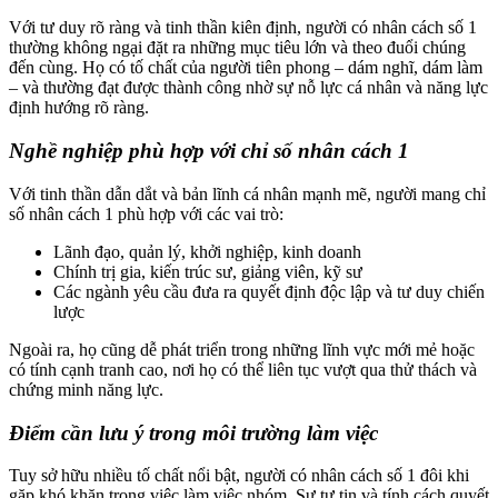
Với tư duy rõ ràng và tinh thần kiên định, người có nhân cách số 1
thường không ngại đặt ra những mục tiêu lớn và theo đuổi chúng
đến cùng. Họ có tố chất của người tiên phong – dám nghĩ, dám làm
– và thường đạt được thành công nhờ sự nỗ lực cá nhân và năng lực
định hướng rõ ràng.
Nghề nghiệp phù hợp với chỉ số nhân cách 1
Với tinh thần dẫn dắt và bản lĩnh cá nhân mạnh mẽ, người mang chỉ
số nhân cách 1 phù hợp với các vai trò:
Lãnh đạo, quản lý, khởi nghiệp, kinh doanh
Chính trị gia, kiến trúc sư, giảng viên, kỹ sư
Các ngành yêu cầu đưa ra quyết định độc lập và tư duy chiến
lược
Ngoài ra, họ cũng dễ phát triển trong những lĩnh vực mới mẻ hoặc
có tính cạnh tranh cao, nơi họ có thể liên tục vượt qua thử thách và
chứng minh năng lực.
Điểm cần lưu ý trong môi trường làm việc
Tuy sở hữu nhiều tố chất nổi bật, người có nhân cách số 1 đôi khi
gặp khó khăn trong việc làm việc nhóm. Sự tự tin và tính cách quyết