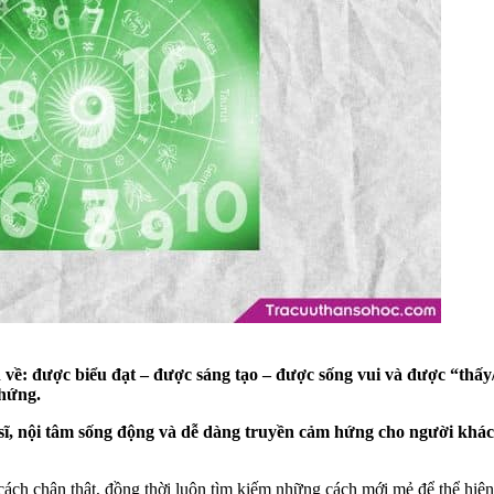
n về: được biểu đạt – được sáng tạo – được sống vui và được “thấ
 hứng.
, nội tâm sống động và dễ dàng truyền cảm hứng cho người khác t
ch chân thật, đồng thời luôn tìm kiếm những cách mới mẻ để thể hiện