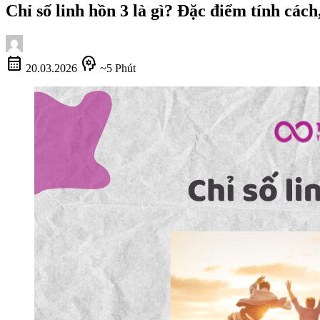
Chỉ số linh hồn 3 là gì? Đặc điểm tính cách
calendar_month
psychology
20.03.2026
~5 Phút