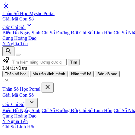
flare
Thần Số Học
Mystic Portal
Giải Mã Con Số
expand_more
Các Chỉ Số
Biểu Đồ Ngày Sinh
Chỉ Số Đường Đời
Chỉ Số Linh Hồn
Chỉ Số Nh
Cung Hoàng Đạo
Ý Nghĩa Tên
search
bubble_chart
Tìm
Lối tắt vũ trụ
Thần số học
Ma trận định mệnh
Năm thế hệ
Bản đồ sao
ESC
close
Thần Số Học
Portal
Giải Mã Con Số
expand_more
Các Chỉ Số
Biểu Đồ Ngày Sinh
Chỉ Số Đường Đời
Chỉ Số Linh Hồn
Chỉ Số Nh
Cung Hoàng Đạo
Ý Nghĩa Tên
Chỉ Số Linh Hồn